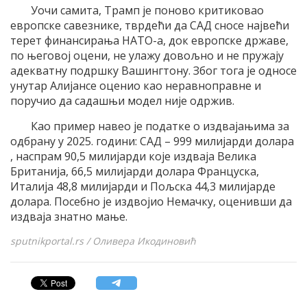
Уочи самита, Трамп је поново критиковао
европске савезнике, тврдећи да САД сносе највећи
терет финансирања НАТО-а, док европске државе,
по његовој оцени, не улажу довољно и не пружају
адекватну подршку Вашингтону. Због тога је односе
унутар Алијансе оценио као неравноправне и
поручио да садашњи модел није одржив.
Као пример навео је податке о издвајањима за
одбрану у 2025. години: САД – 999 милијарди долара
, наспрам 90,5 милијарди које издваја Велика
Британија, 66,5 милијарди долара Француска,
Италија 48,8 милијарди и Пољска 44,3 милијарде
долара. Посебно је издвојио Немачку, оценивши да
издваја знатно мање.
sputnikportal.rs / Оливера Икодиновић