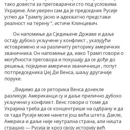
тако довести за преговарачки сто под условима
Украјине. Али уверен сам да је председник Русије
успео да Трампу јасно и адекватно представи
реалност на терену “, истиче Клинцевич.
Он напомиње да Сједињене Државе и даље
остају дубоко укључене у конфликт , указујући
истовремено и на различиту реторику америчких
званичника. Он напомиње да, иако Трамп говори о
могућности преговора и покушају да се дође до
решења, поједини амерички званичници , попут
потпредседника Џеј Ди Венса, шаљу другачије
поруке.
„Видимо да се реторика Венса донекле
разликује. Американци су и даље прилично дубоко
укључени у конфликт. Венс говори о томе да
Украјина треба да се концентрише на одбрану и да
се тада Русији може нанети још већа штета. Дакле,
Америка и даље није неутрална страна, али ништа
страшно — Русија је кроз своју историју већ