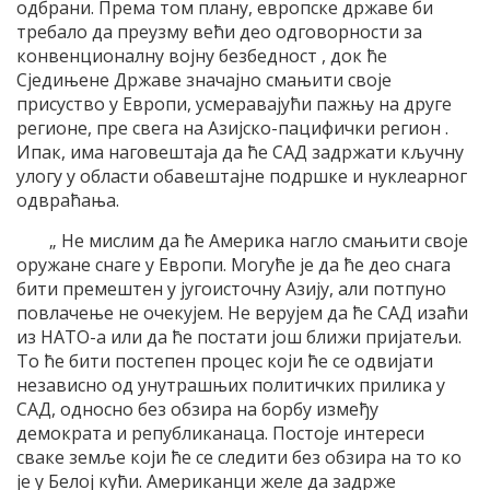
одбрани. Према том плану, европске државе би
требало да преузму већи део одговорности за
конвенционалну војну безбедност , док ће
Сједињене Државе значајно смањити своје
присуство у Европи, усмеравајући пажњу на друге
регионе, пре свега на Азијско-пацифички регион .
Ипак, има наговештаја да ће САД задржати кључну
улогу у области обавештајне подршке и нуклеарног
одвраћања.
„ Не мислим да ће Америка нагло смањити своје
оружане снаге у Европи. Могуће је да ће део снага
бити премештен у југоисточну Азију, али потпуно
повлачење не очекујем. Не верујем да ће САД изаћи
из НАТО-а или да ће постати још ближи пријатељи.
То ће бити постепен процес који ће се одвијати
независно од унутрашњих политичких прилика у
САД, односно без обзира на борбу између
демократа и републиканаца. Постоје интереси
сваке земље који ће се следити без обзира на то ко
је у Белој кући. Американци желе да задрже