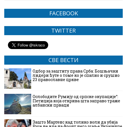
FACEBOOK
TWITTER
СВЕ ВЕСТИ
Одбор за заштиту права Срба: Бошњачки
лидери ћуте о томе ко је спалио и срушио
23 православне цркве
Ослободите Румију од српске окупације“:
Петиција која открива шта заправо траже
албански прваци
Зашто Мартенс кад толико воли да убија
Русе не иде на фронт него шаље Украјинце