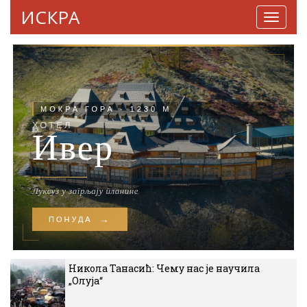
ИСКРА
Навига
Никола Танасић: Чему нас је научила
„Олуја“