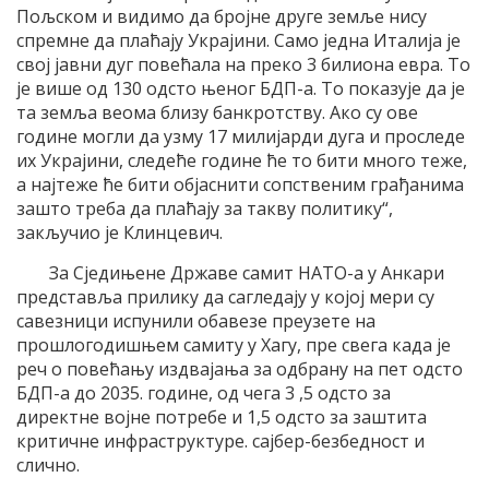
Пољском и видимо да бројне друге земље нису
спремне да плаћају Украјини. Само једна Италија је
свој јавни дуг повећала на преко 3 билиона евра. То
је више од 130 одсто њеног БДП-а. То показује да је
та земља веома близу банкротству. Ако су ове
године могли да узму 17 милијарди дуга и проследе
их Украјини, следеће године ће то бити много теже,
а најтеже ће бити објаснити сопственим грађанима
зашто треба да плаћају за такву политику“,
закључио је Клинцевич.
За Сједињене Државе самит НАТО-а у Анкари
представља прилику да сагледају у којој мери су
савезници испунили обавезе преузете на
прошлогодишњем самиту у Хагу, пре свега када је
реч о повећању издвајања за одбрану на пет одсто
БДП-а до 2035. године, од чега 3 ,5 одсто за
директне војне потребе и 1,5 одсто за заштита
критичне инфраструктуре. сајбер-безбедност и
слично.