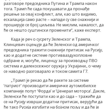
разговоре председника Путина и Трампа након
тога. Трамп ће сада покушавати да пронађе
решење за овај конфликт, али, као што видимо,
ескалација само расте – напади су све снажнији и
проширује се број циљева. Не мислим, нажалост, да
ће се нешто суштински променити“, каже експерт.
Када је реч о сусрету Зеленског и Трампа,
Клинцевич оцењује да ће Зеленски од америчког
председника тражити снажнији притисак на Русију,
као и додатне системе противваздухопловне
одбране и, могуће, лиценцу за производњу ПВО
система и далекосежног оружја у Украјини., о чему
се наводно разговарало и током самита Г7.
„Трамп је рекао да ће ракете за системе
‘патриот’ производити америчке аутомобилске
компаније попут ‘Форда’ и ‘Џенерал моторса’. Дакле,
Зеленски ће поступати као и до сада – тражиће да
се на Русију изврши додатни притисак, верујући да
ће тако Русија изгубити на бојном пољу и да ће је