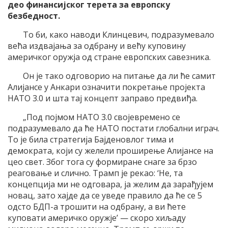
део финансијског терета за европску
безбедност.
То би, како наводи Клинцевич, подразумевало
већа издвајања за одбрану и већу куповину
америчког оружја од стране европских савезника.
Он је тако одговорио на питање да ли ће самит
Алијансе у Анкари означити покретање пројекта
НАТО 3.0 и шта тај концепт заправо предвиђа.
„Под појмом НАТО 3.0 својевремено се
подразумевало да ће НАТО постати глобални играч.
То је била стратегија Бајденoвлог тима и
демократа, који су желели проширење Алијансе на
цео свет. Због тога су формиране снаге за брзо
реаговање и слично. Трамп је рекао: ‘Не, та
концепција ми не одговара, ја желим да зарађујем
новац, зато хајде да се уведе правило да ће се 5
одсто БДП-а трошити на одбрану, а ви ћете
куповати америчко оружје’ — скоро хиљаду