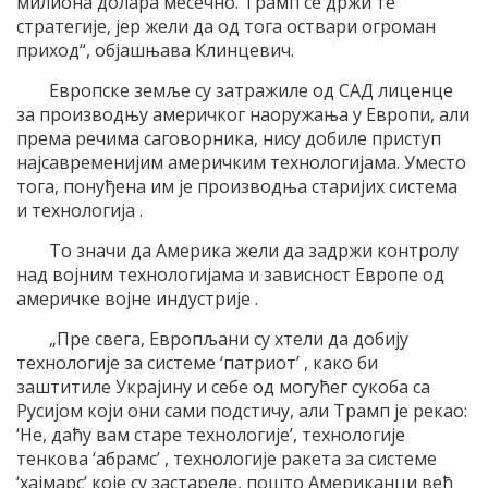
милиона долара месечно. Трамп се држи те
стратегије, јер жели да од тога оствари огроман
приход“, објашњава Клинцевич.
Европске земље су затражиле од САД лиценце
за производњу америчког наоружања у Европи, али
према речима саговорника, нису добиле приступ
најсавременијим америчким технологијама. Уместо
тога, понуђена им је производња старијих система
и технологија .
То значи да Америка жели да задржи контролу
над војним технологијама и зависност Европе од
америчке војне индустрије .
„Пре свега, Европљани су хтели да добију
технологије за системе ‘патриот’ , како би
заштитиле Украјину и себе од могућег сукоба са
Русијом који они сами подстичу, али Трамп је рекао:
‘Не, даћу вам старе технологије’, технологије
тенкова ‘абрамс’ , технологије ракета за системе
‘хајмарс’ које су застареле, пошто Американци већ