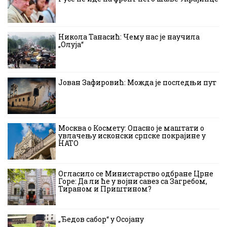
Никола Танасић: Чему нас је научила
„Олуја“
Јован Зафировић: Можда је последњи пут
Москва о Космету: Опасно је маштати о
увлачењу исконски српске покрајине у
НАТО
Огласило се Министарство одбране Црне
Горе: Да ли ће у војни савез са Загребом,
Тираном и Приштином?
„Ђедов сабор“ у Осојану