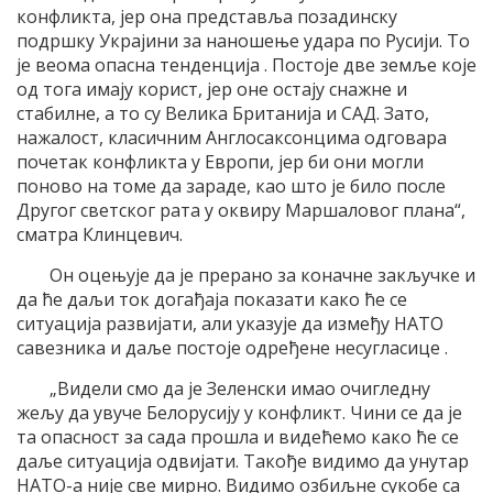
конфликта, јер она представља позадинску
подршку Украјини за наношење удара по Русији. То
је веома опасна тенденција . Постоје две земље које
од тога имају корист, јер оне остају снажне и
стабилне, а то су Велика Британија и САД. Зато,
нажалост, класичним Англосаксонцима одговара
почетак конфликта у Европи, јер би они могли
поново на томе да зараде, као што је било после
Другог светског рата у оквиру Маршаловог плана“,
сматра Клинцевич.
Он оцењује да је прерано за коначне закључке и
да ће даљи ток догађаја показати како ће се
ситуација развијати, али указује да између НАТО
савезника и даље постоје одређене несугласице .
„Видели смо да је Зеленски имао очигледну
жељу да увуче Белорусију у конфликт. Чини се да је
та опасност за сада прошла и видећемо како ће се
даље ситуација одвијати. Такође видимо да унутар
НАТО-а није све мирно. Видимо озбиљне сукобе са