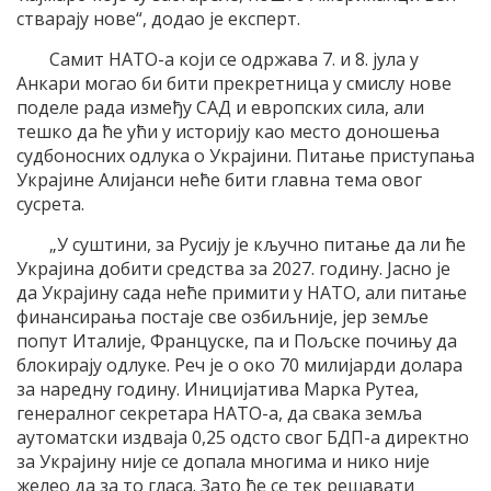
стварају нове“, додао је експерт.
Самит НАТО-а који се одржава 7. и 8. јула у
Анкари могао би бити прекретница у смислу нове
поделе рада између САД и европских сила, али
тешко да ће ући у историју као место доношења
судбоносних одлука о Украјини. Питање приступања
Украјине Алијанси неће бити главна тема овог
сусрета.
„У суштини, за Русију је кључно питање да ли ће
Украјина добити средства за 2027. годину. Јасно је
да Украјину сада неће примити у НАТО, али питање
финансирања постаје све озбиљније, јер земље
попут Италије, Француске, па и Пољске почињу да
блокирају одлуке. Реч је о око 70 милијарди долара
за наредну годину. Иницијатива Марка Рутеа,
генералног секретара НАТО-а, да свака земља
аутоматски издваја 0,25 одсто свог БДП-а директно
за Украјину није се допала многима и нико није
желео да за то гласа. Зато ће се тек решавати