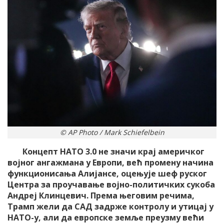
© AP Photo / Mark Schiefelbein
Концепт НАТО 3.0 не значи крај америчког
војног ангажмана у Европи, већ промену начина
функционисања Алијансе, оцењује шеф руског
Центра за проучавање војно-политичких сукоба
Андреј Клинцевич. Према његовим речима,
Трамп жели да САД задрже контролу и утицај у
НАТО-у, али да европске земље преузму већи