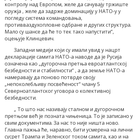
контролу над Европом, желе да сачувају тржиште
оружја , желе да задрже доминацију у НАТО-у у
погледу система командовања,
противваздухопловне одбране и других структура.
Мало су шансе да ће то тек тако напустити“,
оцењује Клинцевич.
Западни медији који су имали увид у нацрт
декларације самита НАТО-а наводе да је Русија
означена као „дугорочна претња евроатлантској
безбедности и стабилности“ , а да земље НАТО-а
намеравају да поново потврде своју
„непоколебљиву посвећеност“ члану 5
Северноатлантског уговора о колективној
безбедности.
„ То што нас називају сталном и дугорочном
претњом већ је позната чињеница. То је записано у
свим документима. За нас то није ништа ново.
Главна пажња ће, наравно, бити усмерена на лични
сусрет Трампа и Зеленског током самита, као и на