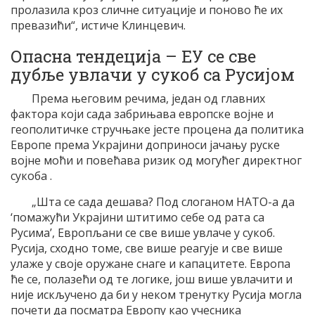
пролазила кроз сличне ситуације и поново ће их
превазићи“, истиче Клинцевич.
Опасна тендеција – ЕУ се све
дубље увлачи у сукоб са Русијом
Према његовим речима, један од главних
фактора који сада забрињава европске војне и
геополитичке стручњаке јесте процена да политика
Европе према Украјини доприноси јачању руске
војне моћи и повећава ризик од могућег директног
сукоба .
„Шта се сада дешава? Под слоганом НАТО-а да
‘помажући Украјини штитимо себе од рата са
Русима’, Европљани се све више увлаче у сукоб.
Русија, сходно томе, све више реагује и све више
улаже у своје оружане снаге и капацитете. Европа
ће се, полазећи од те логике, још више увлачити и
није искључено да би у неком тренутку Русија могла
почети да посматра Европу као учесника