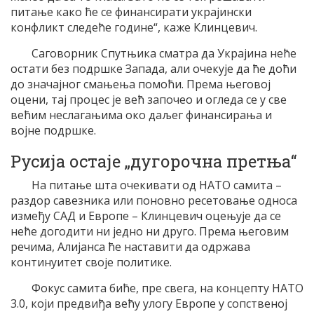
питање како ће се финансирати украјински
конфликт следеће године“, каже Клинцевич.
Саговорник Спутњика сматра да Украјина неће
остати без подршке Запада, али очекује да ће доћи
до значајног смањења помоћи. Према његовој
оцени, тај процес је већ започео и огледа се у све
већим неслагањима око даљег финансирања и
војне подршке.
Русија остаје „дугорочна претња“
На питање шта очекивати од НАТО самита –
раздор савезника или поновно ресетовање односа
између САД и Европе – Клинцевич оцењује да се
неће догодити ни једно ни друго. Према његовим
речима, Алијанса ће наставити да одржава
континуитет своје политике.
Фокус самита биће, пре свега, на концепту НАТО
3.0, који предвиђа већу улогу Европе у сопственој