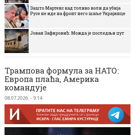
Зашто Мартенс кад толико воли да убија
Русе не иде на фронт него шаље Украјинце
Јован Зафировић: Можда је последњи пут
Трампова формула за НАТО:
Европа плаћа, Америка
командује
08.07.2026. - 9:14