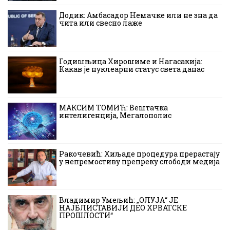
Додик: Амбасадор Немачке или не зна да
чита или свесно лаже
Годишњица Хирошиме и Нагасакија:
Какав је нуклеарни статус света данас
МАКСИМ ТОМИЋ: Вештачка
интелигенција, Мегалополис
Ракочевић: Хиљаде процедура прерастају
у непремостиву препреку слободи медија
Владимир Умељић: „ОЛУЈА“ ЈЕ
НАЈБЛИСТАВИЈИ ДЕО ХРВАТСКЕ
ПРОШЛОСТИ“