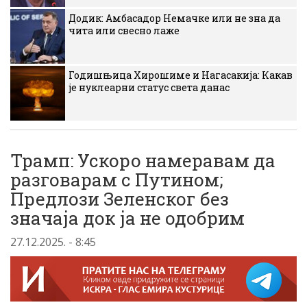
Додик: Амбасадор Немачке или не зна да
чита или свесно лаже
Годишњица Хирошиме и Нагасакија: Какав
је нуклеарни статус света данас
Трамп: Ускоро намеравам да
разговарам с Путином;
Предлози Зеленског без
значаја док ја не одобрим
27.12.2025. - 8:45