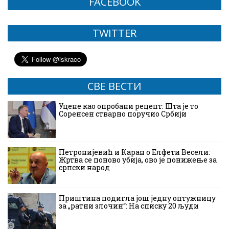
FACEBOOK
TWITTER
СВЕ ВЕСТИ
Уцене као опробани рецепт: Шта је то
Соренсен стварно поручио Србији
Петронијевић и Каран о Елфети Весели:
Жртва се поново убија, ово је понижење за
српски народ
Приштина подигла још једну оптужницу
за „ратни злочин“: На списку 20 људи