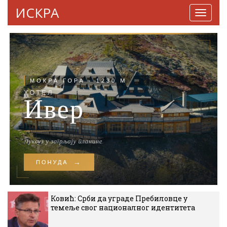
ИСКРА
Навига
Ковић: Срби да уграде Пребиловце у
темеље свог националног идентитета