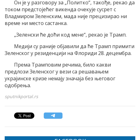
Он је у разговору за „Политко“, такође, рекао да
током предстојећег викенда очекује сусрет с
Владмиром Зеленским, мада није прецизирао ни
време ни место састанка.
„Зеленски ће доћи код мене“, рекао је Трамп.
Медији су раније објавили да ће Трамп примити
Зеленског у резиденцији на Флориди 28. децембра.
Према Трамповим речима, било какви
предлози Зеленског у вези са решавањем
украјинске кризе немају значаја без његовог
одобрења.
sputnikportal.rs