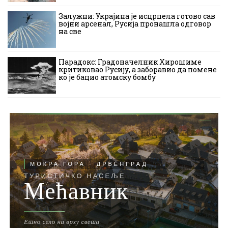
Залужни: Украјина је исцрпела готово сав
војни арсенал, Русија пронашла одговор
на све
Парадокс: Градоначелник Хирошиме
критиковао Русију, а заборавио да помене
ко је бацио атомску бомбу