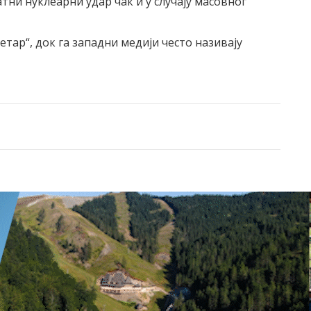
тни нуклеарни удар чак и у случају масовног
тар“, док га западни медији често називају