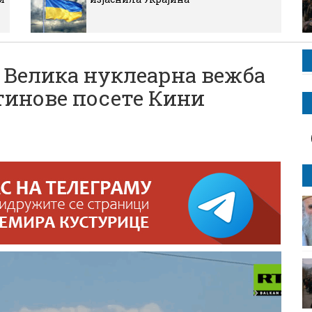
: Велика нуклеарна вежба
тинове посете Кини