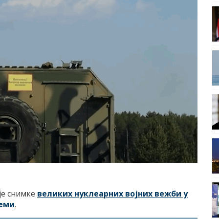
је снимке
великих нуклеарних војних вежби у
теми
.