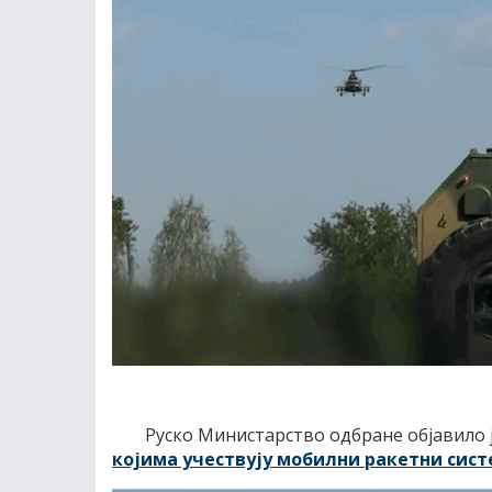
Руско Министарство одбране објавило 
којима учествују мобилни ракетни сис