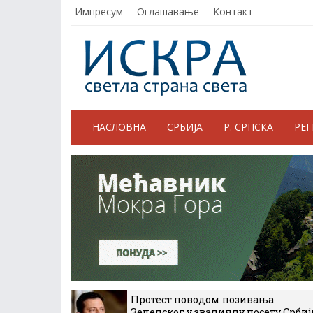
Импресум
Оглашавање
Контакт
НАСЛОВНА
СРБИЈА
Р. СРПСКА
РЕ
Протест поводом позивања
Зеленског у званичну посету Србиј