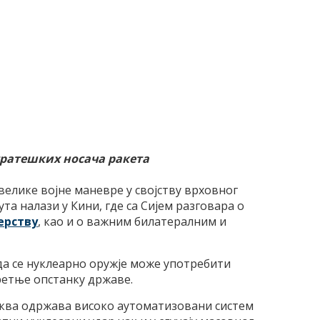
тратешких носача ракета
елике војне маневре у својству врховног
та налази у Кини, где са Сијем разговара о
ерству
, као и о важним билатералним и
 да се нуклеарно оружје може употребити
претње опстанку државе.
сква одржава високо аутоматизовани систем