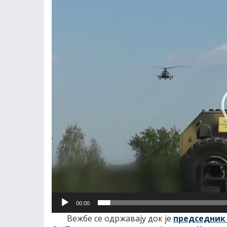
Прегледач
видео
записа
00:00
Вежбе се одржавају док је
председник 