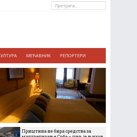
КУЛТУРА
МЕЋАВНИК
РЕПОРТЕРИ
Приштина не бира средства за
малтретирање Срба – циљ је њихов