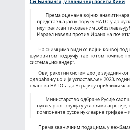
Си Ђинпинга, у званичној посети Кини
.
Према оценама војних аналитичара, 
представља јасну поруку НАТО-у да рус
неутралисан такозваним „обезглављујућ
Израел извели против Ирана на почетк
На снимцима види се војни конвој под
шумовитом подручју, где потом почиње пр
система „искандер“.
Овај ракетни систем део је заједничко
одвраћању који је успостављен 2023. годин
планова НАТО-а да Украјину приближи члан
Министарство одбране Русије саопш
нуклеарног оружја у условима агресије,
компоненте руске нуклеарне тријаде – 
Према званичним подацима, у вежбама 