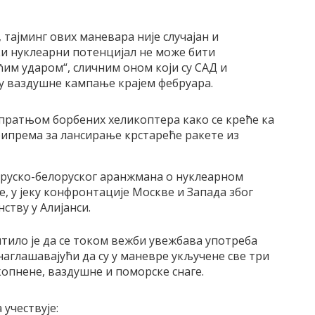
тајминг ових маневара није случајан и
ки нуклеарни потенцијал не може бити
им ударом“, сличним оном који су САД и
у ваздушне кампање крајем фебруара.
 пратњом борбених хеликоптера како се креће ка
ипрема за лансирање крстареће ракете из
г руско-белоруског аранжмана о нуклеарном
е, у јеку конфронтације Москве и Запада због
ству у Алијанси.
тило је да се током вежби увежбава употреба
 наглашавајући да су у маневре укључене све три
копнене, ваздушне и поморске снаге.
учествује: