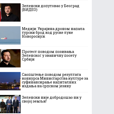
Зеленски допутовао у Београд
(ВИДЕО)
Медији: Украјина дроном напала
турски брод код руске луке
Новоросијск
Протест поводом позивања
Зеленског у званичну посету
Србији
Саопштење поводом резултата
конкурса Министарства културе за
суфинансирање капиталних
издања на српском језику
Зеленски није добродошао ни у
својој земљи!