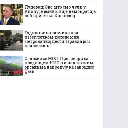
Пуповац: Ово што смо чули у
Книну је језиво, није демократија,
већ пријетња Хрватској
Годишњица злочина над
избегличком колоном на
Петровачкој цести: Правда још
недостижна
Огласио се МОЛ: Преговори са
продавцем НИС-а и надлежним
органима напредују ка завршној
фази