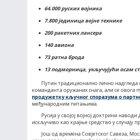
64.000 руских војника
7.800 јединица војне технике
200 ракетних лансера
140 авиона
73 ратна брода
13 подморница, укључујући осам с
Путин традиционално лично надгледа в
команданта оружаних снага, али се овога пу
продужетку кључног споразума о партн
међународним питањима.
Русија у својој војној доктрини наводи
искључиво као крајње средство у случају 
Још од времена Совјетског Савеза, Мо