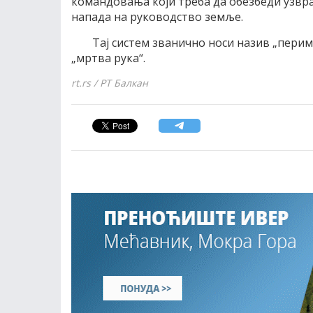
командовања који треба да обезбеди узвра
напада на руководство земље.
Тај систем званично носи назив „периме
„мртва рука“.
rt.rs / РТ Балкан