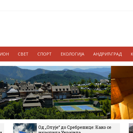
ГИОН
СВЕТ
СПОРТ
ЕКОЛОГИЈА
АНДРИЋГРАД
Од „Олује“ до Сребренице: Како се
и
изјаснила Украјина