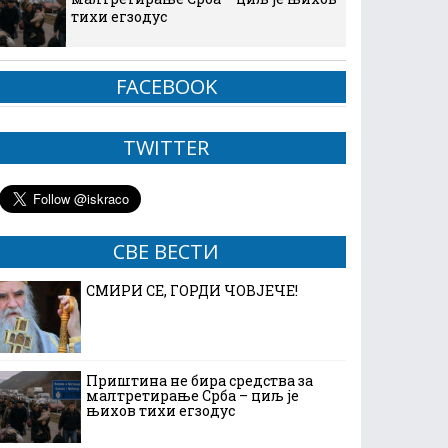
тихи егзодус
FACEBOOK
TWITTER
СВЕ ВЕСТИ
СМИРИ СЕ, ГОРДИ ЧОВЈЕЧЕ!
Приштина не бира средства за
малтретирање Срба – циљ је
њихов тихи егзодус