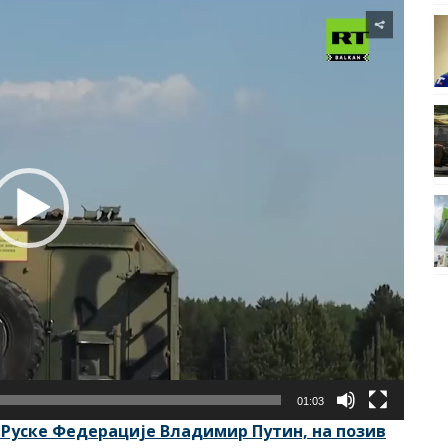
01:03
Руске Федерације Владимир Путин, на позив