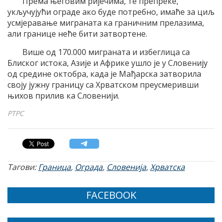
Према његовим ријечима, те препреке,
укључујући ограде ако буде потребно, имаће за циљ
усмјеравање миграната ка граничним прелазима,
али границе неће бити затвортене.
Више од 170.000 миграната и избеглица са
Блиског истока, Азије и Африке ушло је у Словенију
од средине октобра, када је Мађарска затворила
своју јужну границу са Хрватском преусмеривши
њихов прилив ка Словенији.
РТРС
Тагови:
Граница
,
Ограда
,
Словенија
,
Хрватска
FACEBOOK