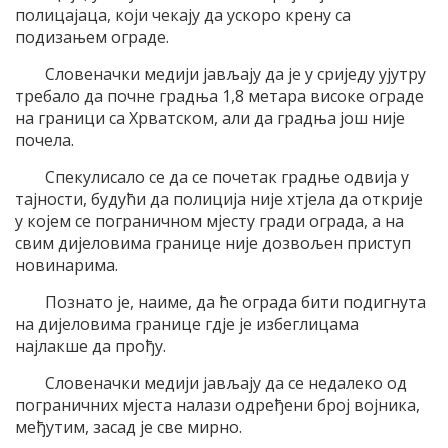
полицајаца, који чекају да ускоро крену са
подизањем ограде.
Словеначки медији јављају да је у сриједу ујутру
требало да почне градња 1,8 метара високе ограде
на граници са Хрватском, али да градња још није
почела.
Спекулисало се да се почетак градње одвија у
тајности, будући да полиција није хтјела да открије
у којем се пограничном мјесту гради ограда, а на
свим дијеловима границе није дозвољен приступ
новинарима.
Познато је, наиме, да ће ограда бити подигнута
на дијеловима границе гдје је избеглицама
најлакше да прођу.
Словеначки медији јављају да се недалеко од
пограничних мјеста налази одређени број војника,
међутим, засад је све мирно.