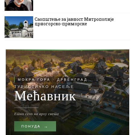
Саопштење за јавност Митрополије
црногорско-приморске