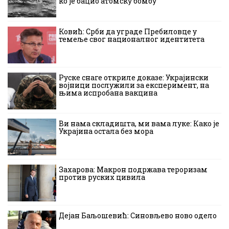
ко је бацио атомску бомбу
Ковић: Срби да уграде Пребиловце у
темеље свог националног идентитета
Руске снаге откриле доказе: Украјински
војници послужили за експеримент, на
њима испробана вакцина
Ви нама складишта, ми вама луке: Како је
Украјина остала без мора
Захарова: Макрон подржава тероризам
против руских цивила
Дејан Баљошевић: Синовљево ново одело