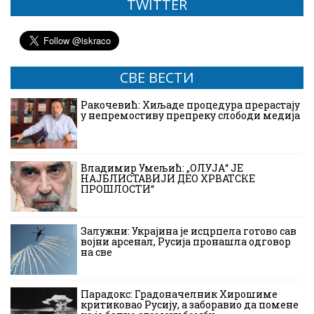
TWITTER
СВЕ ВЕСТИ
Ракочевић: Хиљаде процедура прерастају
у непремостиву препреку слободи медија
Владимир Умељић: „ОЛУЈА“ ЈЕ
НАЈБЛИСТАВИЈИ ДЕО ХРВАТСКЕ
ПРОШЛОСТИ“
Залужни: Украјина је исцрпела готово сав
војни арсенал, Русија пронашла одговор
на све
Парадокс: Градоначелник Хирошиме
критиковао Русију, а заборавио да помене