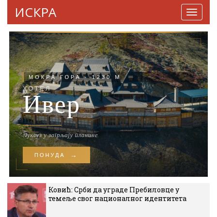
ИСКРА
Навига
Ковић: Срби да уграде Пребиловце у
темеље свог националног идентитета