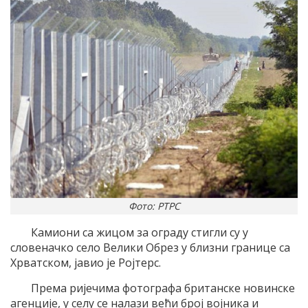
Фото: РТРС
Камиони са жицом за ограду стигли су у
словеначко село Велики Обрез у близни границе са
Хрватском, јавио је Ројтерс.
Према ријечима фотографа британске новинске
агенције, у селу се налази већи број војника и