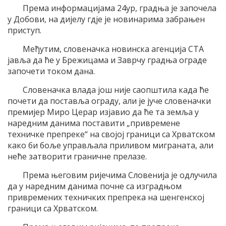
Према информацијама 24ур, градња је започела
у Добови, на дијелу гдје је новинарима забрањен
приступ.
Међутим, словеначка новинска агенција СТА
јавља да ће у Брежицама и Заврчу градња ограде
започети током дана.
Словеначка влада још није саопштила када ће
почети да поставља ограду, али је јуче словеначки
премијер Миро Церар изјавио да ће та земља у
наредним данима поставити „привремене
техничке препреке“ на својој граници са Хрватском
како би боље управљала приливом миграната, али
неће затворити граничне прелазе.
Према његовим ријечима Словенија је одлучила
да у наредним данима почне са изградњом
привремених техничких препрека на шенгенској
граници са Хрватском.