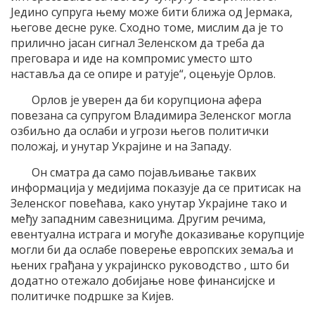
Једино супруга њему може бити ближа од Јермака,
његове десне руке. Сходно томе, мислим да је то
прилично јасан сигнал Зеленском да треба да
преговара и иде на компромис уместо што
наставља да се опире и ратује“, оцењује Орлов.
Орлов је уверен да би корупциона афера
повезана са супругом Владимира Зеленског могла
озбиљно да ослаби и угрози његов политички
положај, и унутар Украјине и на Западу.
Он сматра да само појављивање таквих
информација у медијима показује да се притисак на
Зеленског повећава, како унутар Украјине тако и
међу западним савезницима. Другим речима,
евентуална истрага и могуће доказивање корупције
могли би да ослабе поверење европских земаља и
њених грађана у украјинско руководство , што би
додатно отежало добијање нове финансијске и
политичке подршке за Кијев.