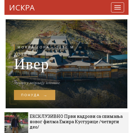
ИСКРА
Навига
ЕКСКЛУЗИВНО Први кадрови са снимања
новог филма Емира Кустурице /четврти
део/