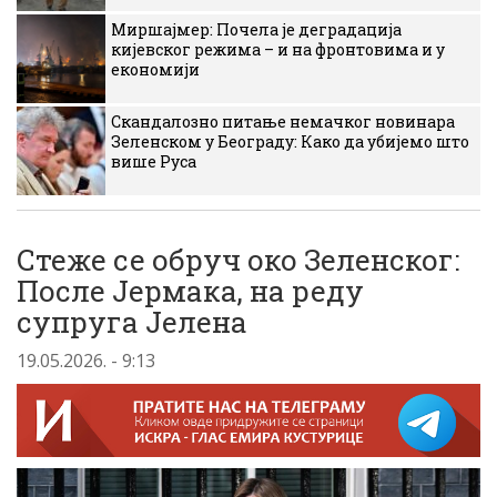
Миршајмер: Почела је деградација
кијевског режима – и на фронтовима и у
економији
Скандалозно питање немачког новинара
Зеленском у Београду: Како да убијемо што
више Руса
Стеже се обруч око Зеленског:
После Јермака, на реду
супруга Јелена
19.05.2026. - 9:13