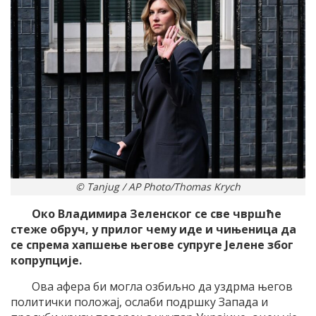
© Tanjug / AP Photo/Thomas Krych
Око Владимира Зеленског се све чвршће
стеже обруч, у прилог чему иде и чињеница да
се спрема хапшење његове супруге Јелене због
копрупције.
Oва афера би могла озбиљно да уздрма његов
политички положај, ослаби подршку Запада и