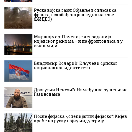
Руска војска гази: Објављен снимак са
фронта, ослобођено још једно насеље
(ВИДЕО)
Миршајмер: Почела је деградација
кијевског режима – и на фронтовима и у
економији
Владимир Коларић: Кључеви српског
националног идентитета
Драгутин Ненезић: Између два рушења на
Газиводама
После фијаска -„специјални фијаско“: Кијев
креће на руску војну индустрију