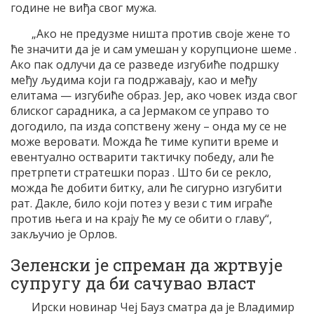
године не виђа свог мужа.
„Ако не предузме ништа против своје жене то
ће значити да је и сам умешан у корупционe шемe .
Ако пак одлучи да се разведе изгубиће подршку
међу људима који га подржавају, као и међу
елитама — изгубиће образ. Јер, ако човек изда свог
блиског сарадника, а са Јермаком се управо то
догодило, па изда сопствену жену – онда му се не
може веровати. Можда ће тиме купити време и
евентуално остварити тактичку победу, али ће
претрпети стратешки пораз . Што би се рекло,
можда ће добити битку, али ће сигурно изгубити
рат. Дакле, било који потез у вези с тим играће
против њега и на крају ће му се обити о главу“,
закључио је Орлов.
Зеленски је спреман да жртвује
супругу да би сачувао власт
Ирски новинар Чеј Бауз сматра да је Владимир