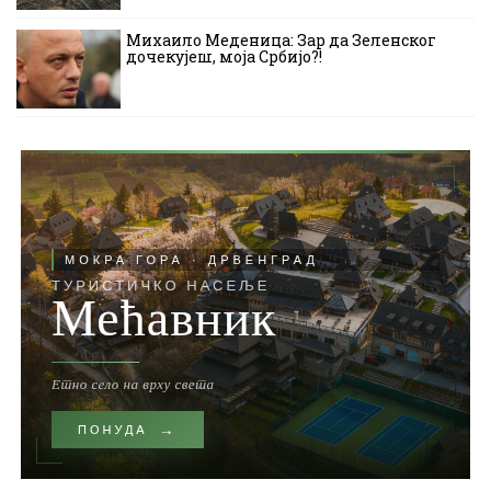
Михаило Меденица: Зар да Зеленског
дочекујеш, моја Србијо?!