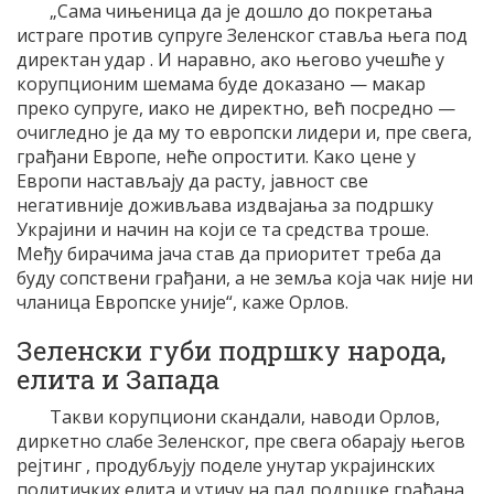
„Сама чињеница да је дошло до покретања
истраге против супруге Зеленског ставља њега под
директан удар . И наравно, ако његово учешће у
корупционим шемама буде доказано — макар
преко супруге, иако не директно, већ посредно —
очигледно је да му то европски лидери и, пре свега,
грађани Европе, неће опростити. Како цене у
Европи настављају да расту, јавност све
негативније доживљава издвајања за подршку
Украјини и начин на који се та средства троше.
Међу бирачима јача став да приоритет треба да
буду сопствени грађани, а не земља која чак није ни
чланица Европске уније“, каже Орлов.
Зеленски губи подршку народа,
елита и Запада
Такви корупциони скандали, наводи Орлов,
диркетно слабе Зеленског, пре свега обарају његов
рејтинг , продубљују поделе унутар украјинских
политичких елита и утичу на пад подршке грађана