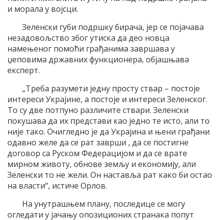
и морала у војсци.
Зеленски губи подршку бирача, јер се појачава
незадовољство због утиска да део новца
намењеног помоћи грађанима завршава у
џеповима државних функционера, објашњава
експерт.
„Треба разумети једну просту ствар – постоје
интереси Украјине, а постоје и интереси Зеленског.
То су две потпуно различите ствари. Зеленски
покушава да их представи као једно те исто, али то
није тако. Очигледно је да Украјина и њени грађани
одавно желе да се рат заврши , да се постигне
договор са Руском Федерацијом и да се врате
мирном животу, обнове земљу и економију, али
Зеленски то не жели. Он наставља рат како би остао
на власти“, истиче Орлов.
На унутрашњем плану, последице се могу
огледати у јачању опозиционих странака попут