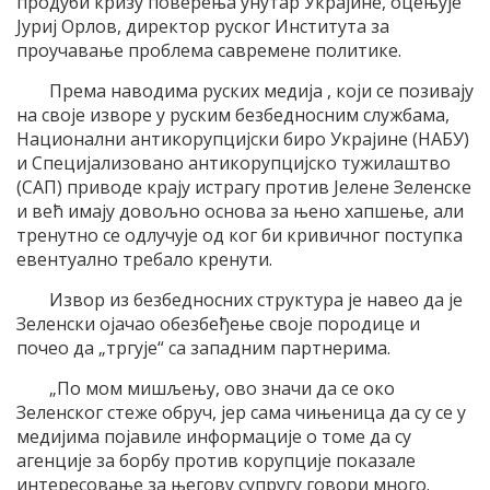
продуби кризу поверења унутар Украјине, оцењује
Јуриј Орлов, директор руског Института за
проучавање проблема савремене политике.
Према наводима руских медија , који се позивају
на своје изворе у руским безбедносним службама,
Национални антикорупцијски биро Украјине (НАБУ)
и Специјализовано антикорупцијско тужилаштво
(САП) приводе крају истрагу против Јелене Зеленске
и већ имају довољно основа за њено хапшење, али
тренутно се одлучује од ког би кривичног поступка
евентуално требало кренути.
Извор из безбедносних структура је навео да је
Зеленски ојачао обезбеђење своје породице и
почео да „тргује“ са западним партнерима.
„По мом мишљењу, ово значи да се око
Зеленског стеже обруч, јер сама чињеница да су се у
медијима појавиле информације о томе да су
агенције за борбу против корупције показале
интересовање за његову супругу говори много.