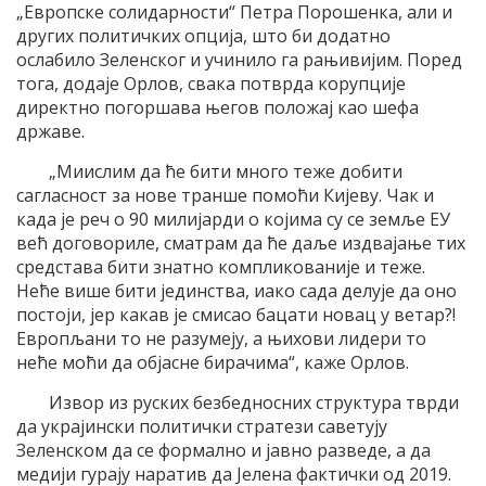
„Европске солидарности“ Петра Порошенка, али и
других политичких опција, што би додатно
ослабило Зеленског и учинило га рањивијим. Поред
тога, додаје Орлов, свака потврда корупције
директно погоршава његов положај као шефа
државе.
„Миислим да ће бити много теже добити
сагласност за нове транше помоћи Кијеву. Чак и
када је реч о 90 милијарди о којима су се земље ЕУ
већ договориле, сматрам да ће даље издвајање тих
средстава бити знатно компликованије и теже.
Неће више бити јединства, иако сада делује да оно
постоји, јер какав је смисао бацати новац у ветар?!
Европљани то не разумеју, а њихови лидери то
неће моћи да објасне бирачима“, каже Орлов.
Извор из руских безбедносних структура тврди
да украјински политички стратези саветују
Зеленском да се формално и јавно разведе, а да
медији гурају наратив да Јелена фактички од 2019.