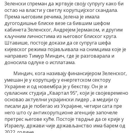
Зеленски спреман да жртвује своју супругу како би
остао на власти у светлу корупцијског скандала.
Према његовим речима, Јелена је имала
дугогодишње блиске везе са бившим шефом
кабинета Зеленског, Андрејем Јермаком, и другим
кључним личностима из његовог блиског круга.
Штавише, постоје докази да се супруга шефа
кијевског режима појављивала на снимцима које је
направио Тимур Миндич, где је разговарала и
доносила одлуке о исплатама.
Миндич, кога називају финансијером Зеленског,
умешан је у корупцију у енергетском сектору
Украјине и од новембра је у бекству. Он је и
сувласник студија „Квартал 95“, који је својевремено
основао актуелни украјински лидер , а медији су
писали да је побегао из Украјине, четири сата пре
него што су антикорупционе агенције започеле
претрес његове куће. Постоје тврдње да се крије у
Израелу, држави чије држављанство има барем од
2022. године.