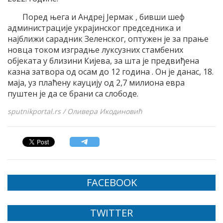
Поред њега и Андреј Јермак , бивши шеф
администрације украјинског председника и
најближи сарадник Зеленског, оптужен је за прање
новца током изградње луксузних стамбених
објеката у близини Кијева, за шта је предвиђена
казна затвора од осам до 12 година . Он је данас, 18.
маја, уз плаћену кауцију од 2,7 милиона евра
пуштен је да се брани са слободе.
sputnikportal.rs / Оливера Икодиновић
FACEBOOK
TWITTER