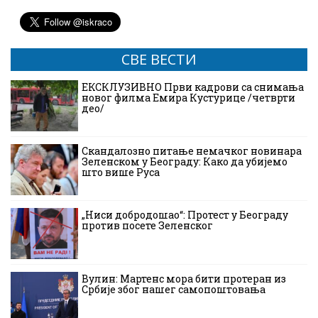
СВЕ ВЕСТИ
ЕКСКЛУЗИВНО Први кадрови са снимања
новог филма Емира Кустурице /четврти
део/
Скандалозно питање немачког новинара
Зеленском у Београду: Како да убијемо
што више Руса
„Ниси добродошао“: Протест у Београду
против посете Зеленског
Вулин: Мартенс мора бити протеран из
Србије због нашег самопоштовања