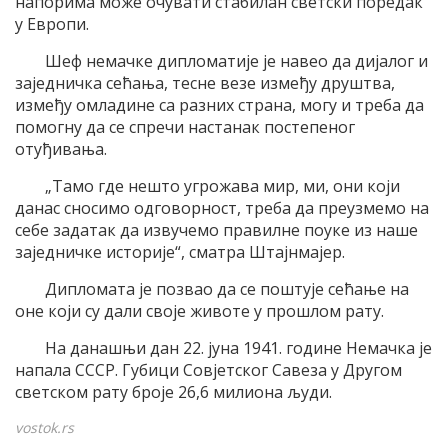
напорима може очувати стабилан светски поредак
у Европи.
Шеф немачке дипломатије је навео да дијалог и
заједничка сећања, тесне везе између друштва,
између омладине са разних страна, могу и треба да
помогну да се спречи настанак постепеног
отуђивања.
„Тамо где нешто угрожава мир, ми, они који
данас сносимо одговорност, треба да преузмемо на
себе задатак да извучемо правилне поуке из наше
заједничке историје“, сматра Штајнмајер.
Дипломата је позвао да се поштује сећање на
оне који су дали своје животе у прошлом рату.
На данашњи дан 22. јуна 1941. године Немачка је
напала СССР. Губици Совјетског Савеза у Другом
светском рату броје 26,6 милиона људи.
vostok.rs