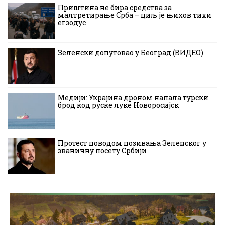
Приштина не бира средства за
малтретирање Срба – циљ је њихов тихи
егзодус
Зеленски допутовао у Београд (ВИДЕО)
Медији: Украјина дроном напала турски
брод код руске луке Новоросијск
Протест поводом позивања Зеленског у
званичну посету Србији