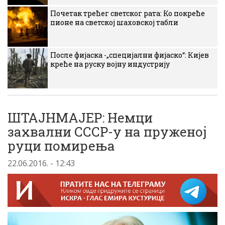
Почетак трећег светског рата: Ко покреће
пионе на светској шаховској табли
После фијаска -„специјални фијаско“: Кијев
креће на руску војну индустрију
ШТАЈНМАЈЕР: Немци
захвални СССР-у на пруженој
руци помирења
22.06.2016. - 12:43