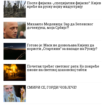
После фијаска -„специјални фијаско“: Кијев
креће на руску војну индустрију
Михаило Меденица: Зар да Зеленског
дочекујеш, моја Србијо?!
Готово је: Маск не дозвољава Кијеву да
користи „Старлинк“ за нападе на Русију?
Почетак трећег светског рата: Ко покреће
пионе на светској шаховској табли
СМИРИ СЕ, ГОРДИ ЧОВЈЕЧЕ!