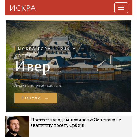
ИСКРА
Навига
Протест поводом позивања Зеленског у
званичну посету Србији