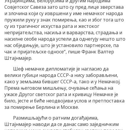
Украјинцима, Белорусима и другим народима
Совјетског Савеза зато што су пред лице зверстава
и злочина који су извршени у име немачког народа
пружили руку у знак помирења, као и због тога што
су из трагичног искуства рата и жестоког
непријатељства, насиља и варварства, страдања и
насилне сеобе народа успели да однегују нешто што
нас обједињује, што је установило партнерске, па
чак и пријатељске односе“, пише Франк Валтер
Штајнмајер.
Шеф немачке дипломатије је нагласио да
велики губици народа СССР-а нису заборављени,
како у земљама бившег СССР-а, тако и у Немачкој.
Према његовом мишљењу, очување сећања на
ужасе Другог светског рата и кривицу Немачке је
било, јесте и биће неодвојиви услов и претпоставка
за помирење Берлина и Москве.
Размишљајући о ратним догађајима,
Штајнмајер наводи да се данас само заједничким