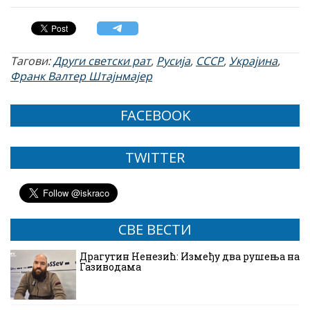
Тагови:
Други светски рат
,
Русија
,
СССР
,
Украјина
,
Франк Валтер Штајнмајер
FACEBOOK
TWITTER
СВЕ ВЕСТИ
Драгутин Ненезић: Између два рушења на
Газиводама