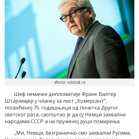
Фото: vostok.rs
Шеф немачке дипломатије Франк Валтер
Штајнмајер у чланку за лист „Комерсант“,
посвећеној 75. годишњици од почетка Другог
светског рата, саопштио је да су Немци захвални
народима СССР-а на пруженој руци помирења.
„Ми, Немци, безгранично смо захвални Русима,