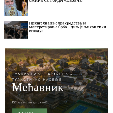
СМИРИ СЕ, ГОРДИ ЧОВЈЕЧЕ!
Приштина не бира средства за
малтретирање Срба – циљ је њихов тихи
егзодус