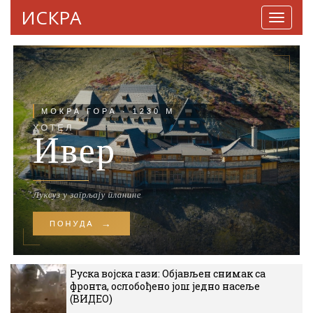
ИСКРА
Навига
Руска војска гази: Објављен снимак са
фронта, ослобођено још једно насеље
(ВИДЕО)