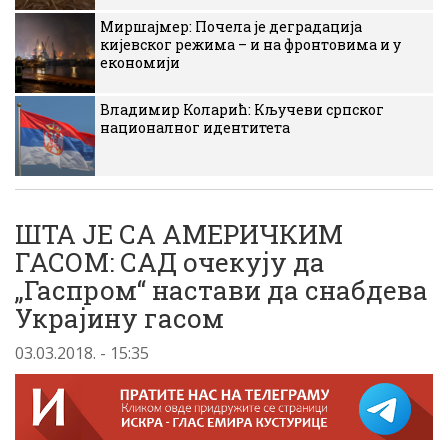
Миршајмер: Почела је деградација
кијевског режима – и на фронтовима и у
економији
Владимир Коларић: Кључеви српског
националног идентитета
ШТА ЈЕ СА АМЕРИЧКИМ
ГАСОМ: САД очекују да
„Гаспром“ настави да снабдева
Украјину гасом
03.03.2018. - 15:35