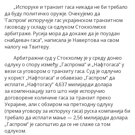
„Испоруке и транзит гаса никада не би требало
да буду политичко оружје. Очекујемо да
’Гаспром‘ испоручује гас украјинском транзитном
гасоводу у складу са одлуком Стокхолмске
арбитраже. Русија мора да докаже да је поуздан
снабдевач гаса“, написала је Навертова на свом
налогу на Твитеру.
Арбитражни суд у Стокхолму је у среду донео
одлуку о спору између „Гаспрома“ и „Нафтогаса“ у
вези са уговором о транзиту гаса. Суд је одлучио
у корист „Нафтогаса“ и обавезао „Гаспром“ да
исплати „Нафтогасу“ 4,637 милијарди долара
за компензацију зато што није испоручио
договорене количине гаса за транзит преко
Украјине, али с обзиром на претходну одлуку
(према уговору за испоруку гаса) руска компанија би
требало да исплати мање — 2,56 милијарди долара.
„Гаспром“ је саопштио да се не слаже са том
одлуком.