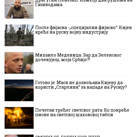
Газиводама
После фијаска -„специјални фијаско“: Кијев
креће на руску војну индустрију
Михаило Меденица: Зар да Зеленског
дочекујеш, моја Србијо?!
Готово је: Маск не дозвољава Кијеву да
користи „Старлинк“ за нападе на Русију?
Почетак трећег светског рата: Ко покреће
пионе на светској шаховској табли