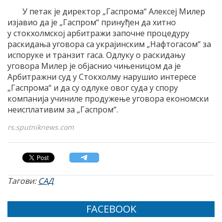
У петак је директор „Гаспрома“ Алексеј Милер
изјавио да је „Гаспром“ принуђен да хитно
у стокхолмској арбитражи започне процедуру
раскидања уговора са украјинским „Нафтогасом“ за
испоруке и транзит гаса. Одлуку о раскидању
уговора Милер је објаснио чињеницом да је
Арбитражни суд у Стокхолму нарушио интересе
„Гаспрома“ и да су одлуке овог суда у спору
компанија учиниле продужење уговора економски
неисплативим за „Гаспром“.
rs.sputniknews.com
Тагови:
САД
FACEBOOK