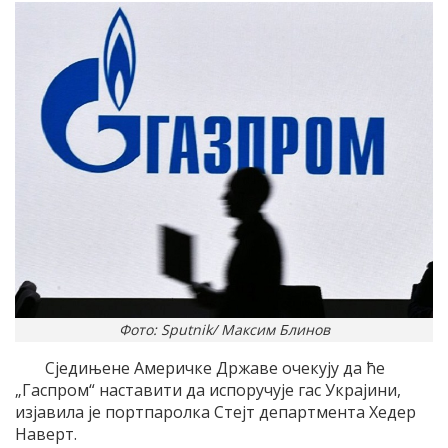
Фото: Sputnik/ Максим Блинов
Сједињене Америчке Државе очекују да ће
„Гаспром“ наставити да испоручује гас Украјини,
изјавила је портпаролка Стејт департмента Хедер
Наверт.