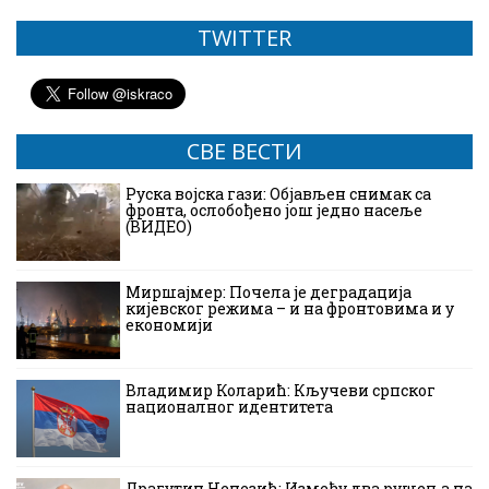
TWITTER
СВЕ ВЕСТИ
Руска војска гази: Објављен снимак са
фронта, ослобођено још једно насеље
(ВИДЕО)
Миршајмер: Почела је деградација
кијевског режима – и на фронтовима и у
економији
Владимир Коларић: Кључеви српског
националног идентитета
Драгутин Ненезић: Између два рушења на