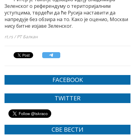
Зеленског о референдуму о територијалним
уступцима, тврдећи да ће Русија наставити да
напредује без обзира на то. Како је оценио, Москви
нису битне изјаве Зеленског.
rt.rs / РТ Балкан
FACEBOOK
TWITTER
СВЕ ВЕСТИ