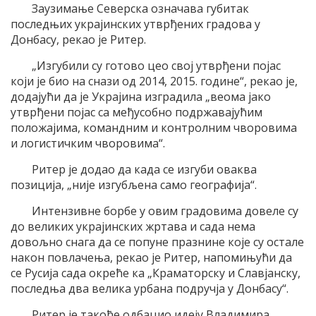
Заузимање Северска означава губитак
последњих украјинских утврђених градова у
Донбасу, рекао је Ритер.
„Изгубили су готово цео свој утврђени појас
који је био на снази од 2014, 2015. године“, рекао је,
додајући да је Украјина изградила „веома јако
утврђени појас са међусобно подржавајућим
положајима, командним и контролним чворовима
и логистичким чворовима“.
Ритер је додао да када се изгуби оваква
позиција, „није изгубљена само географија“.
Интензивне борбе у овим градовима довеле су
до великих украјинских жртава и сада нема
довољно снага да се попуне празнине које су остале
након повлачења, рекао је Ритер, напомињући да
се Русија сада окреће ка „Краматорску и Славјанску,
последња два велика урбана подручја у Донбасу“.
Ритер је такође одбацио идеју Владимира