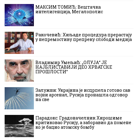
МАКСИМ ТОМИЋ: Вештачка
интелигенција, Мегалополис
Ракочевић: Хиљаде процедура прерастају
у непремостиву препреку слободи медија
Владимир Умељић: „ОЛУЈА“ ЈЕ
НАЈБЛИСТАВИЈИ ДЕО ХРВАТСКЕ
ПРОШЛОСТИ“
Залужни: Украјина је исцрпела готово сав
војни арсенал, Русија пронашла одговор
на све
Парадокс: Градоначелник Хирошиме
критиковао Русију, а заборавио да помене
ко је бацио атомску бомбу