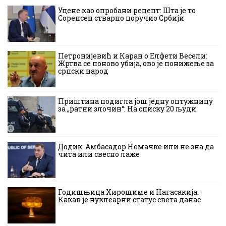
Уцене као опробани рецепт: Шта је то
Соренсен стварно поручио Србији
Петронијевић и Каран о Елфети Весели:
Жртва се поново убија, ово је понижење за
српски народ
Приштина подигла још једну оптужницу
за „ратни злочин“: На списку 20 људи
Додик: Амбасадор Немачке или не зна да
чита или свесно лаже
Годишњица Хирошиме и Нагасакија:
Какав је нуклеарни статус света данас