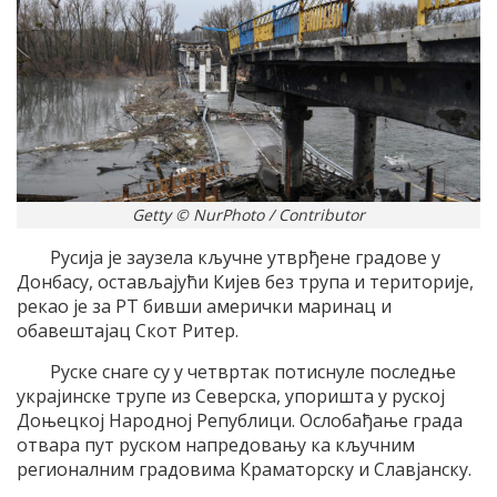
Getty © NurPhoto / Contributor
Русија је заузела кључне утврђене градове у
Донбасу, остављајући Кијев без трупа и територије,
рекао је за РТ бивши амерички маринац и
обавештајац Скот Ритер.
Руске снаге су у четвртак потиснуле последње
украјинске трупе из Северска, упоришта у руској
Доњецкој Народној Републици. Ослобађање града
отвара пут руском напредовању ка кључним
регионалним градовима Краматорску и Славјанску.