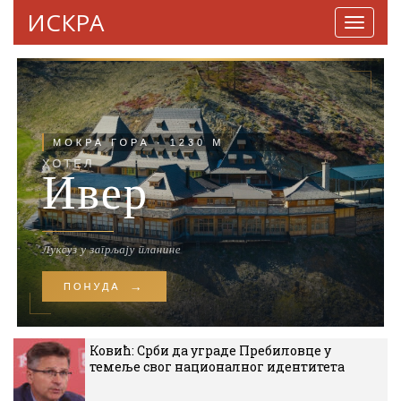
ИСКРА
Навига
Ковић: Срби да уграде Пребиловце у
темеље свог националног идентитета