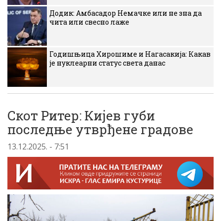
Додик: Амбасадор Немачке или не зна да
чита или свесно лаже
Годишњица Хирошиме и Нагасакија: Какав
је нуклеарни статус света данас
Скот Ритер: Кијев губи
последње утврђене градове
13.12.2025. - 7:51