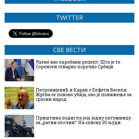
TWITTER
СВЕ ВЕСТИ
Уцене као опробани рецепт: Шта је то
Соренсен стварно поручио Србији
Петронијевић и Каран о Елфети Весели:
Жртва се поново убија, ово је понижење за
српски народ
Приштина подигла још једну оптужницу
за „ратни злочин“: На списку 20 људи