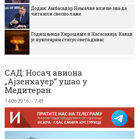
Додик: Амбасадор Немачке или не зна да
чита или свесно лаже
Годишњица Хирошиме и Нагасакија: Какав
је нуклеарни статус света данас
САД: Носач авиона
„Ајзенхауер“ ушао у
Медитеран
14.06.2016. - 7:49