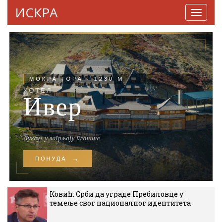
ИСКРА
Навига
Ковић: Срби да уграде Пребиловце у
темеље свог националног идентитета