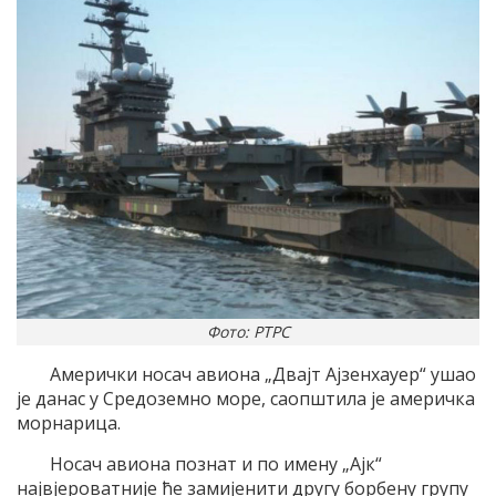
Фото: РТРС
Амерички носач авиона „Двајт Ајзенхауер“ ушао
је данас у Средоземно море, саопштила је америчка
морнарица.
Носач авиона познат и по имену „Ајк“
највјероватније ће замијенити другу борбену групу