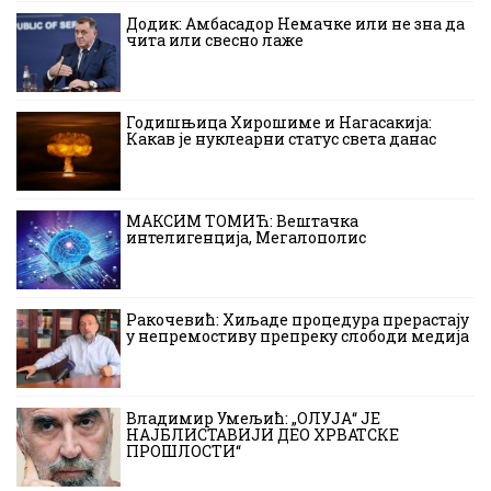
Додик: Амбасадор Немачке или не зна да
чита или свесно лаже
Годишњица Хирошиме и Нагасакија:
Какав је нуклеарни статус света данас
МАКСИМ ТОМИЋ: Вештачка
интелигенција, Мегалополис
Ракочевић: Хиљаде процедура прерастају
у непремостиву препреку слободи медија
Владимир Умељић: „ОЛУЈА“ ЈЕ
НАЈБЛИСТАВИЈИ ДЕО ХРВАТСКЕ
ПРОШЛОСТИ“