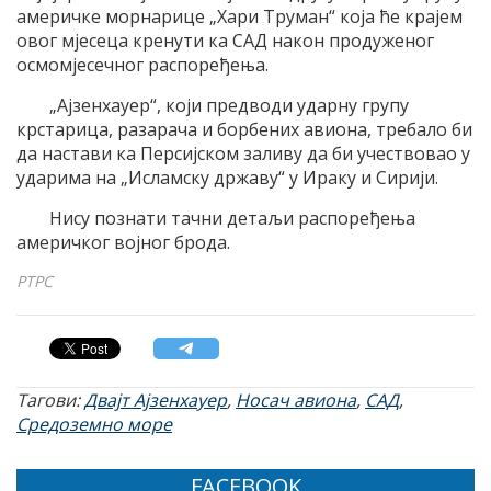
америчке морнарице „Хари Труман“ која ће крајем
овог мјесеца кренути ка САД након продуженог
осмомјесечног распоређења.
„Ајзенхауер“, који предводи ударну групу
крстарица, разарача и борбених авиона, требало би
да настави ка Персијском заливу да би учествовао у
ударима на „Исламску државу“ у Ираку и Сирији.
Нису познати тачни детаљи распоређења
америчког војног брода.
РТРС
Тагови:
Двајт Ајзенхауер
,
Носач авиона
,
САД
,
Средоземно море
FACEBOOK