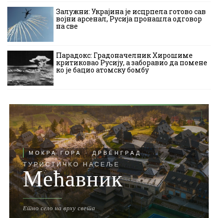
Залужни: Украјина је исцрпела готово сав
војни арсенал, Русија пронашла одговор
на све
Парадокс: Градоначелник Хирошиме
критиковао Русију, а заборавио да помене
ко је бацио атомску бомбу