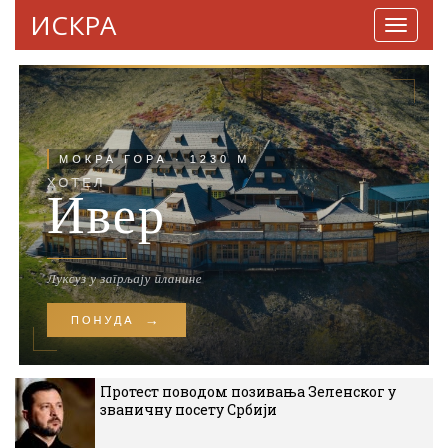
ИСКРА
Навига
Протест поводом позивања Зеленског у
званичну посету Србији