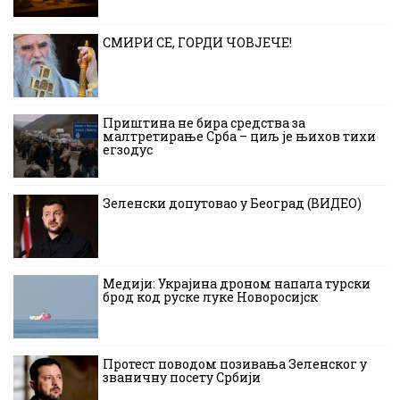
СМИРИ СЕ, ГОРДИ ЧОВЈЕЧЕ!
Приштина не бира средства за
малтретирање Срба – циљ је њихов тихи
егзодус
Зеленски допутовао у Београд (ВИДЕО)
Медији: Украјина дроном напала турски
брод код руске луке Новоросијск
Протест поводом позивања Зеленског у
званичну посету Србији