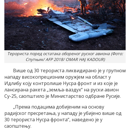
Терориста поред остатака обореног руског авиона (Фото:
Спутњик/ AFP 2018/ OMAR HAJ KADOUR)
Више од 30 терориста ликвидирано је у групном
нападу високопрецизним оружјем на област у
Идлибу коју контролише Нусра фронт и из које је
лансирана ракета „земља-ваздух“ на руски авион
Су-25, саопштило је Министарство одбране Русије.
„Према подацима добијеним на основу
радијског пресретања, у нападу је убијено више од
30 терориста Нусра фронта“, наведено је у
саопштењу.