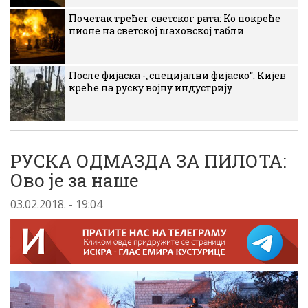
Почетак трећег светског рата: Ко покреће
пионе на светској шаховској табли
После фијаска -„специјални фијаско“: Кијев
креће на руску војну индустрију
РУСКА ОДМАЗДА ЗА ПИЛОТА:
Ово је за наше
03.02.2018. - 19:04