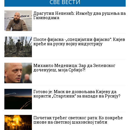
СВЕ ВЕСТИ
Драгутин Ненезић: Између два рушења на
Газиводама
После фијаска -„специјални фијаско“: Кијев
креће на руску војну индустрију
Михаило Меденица: Зар да Зеленског
дочекујеш, моја Србијо?!
Готово је: Маск не дозвољава Кијеву да
користи „Старлинк“ за нападе на Русију?
Почетак трећег светског рата: Ко покреће
пионе на светској шаховској табли