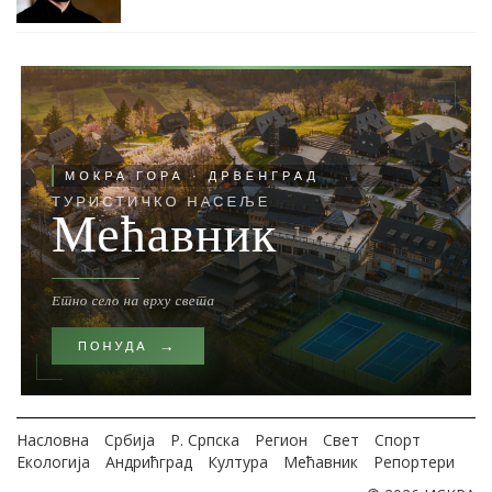
Насловна
Србија
Р. Српска
Регион
Свет
Спорт
Екологија
Андрићград
Култура
Мећавник
Репортери