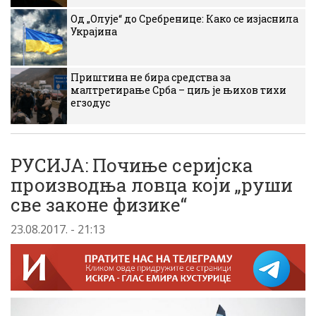
Од „Олује“ до Сребренице: Како се изјаснила
Украјина
Приштина не бира средства за
малтретирање Срба – циљ је њихов тихи
егзодус
РУСИЈА: Почиње серијска
производња ловца који „руши
све законе физике“
23.08.2017. - 21:13