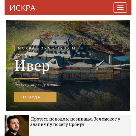
ИСКРА
Навига
Протест поводом позивања Зеленског у
званичну посету Србији