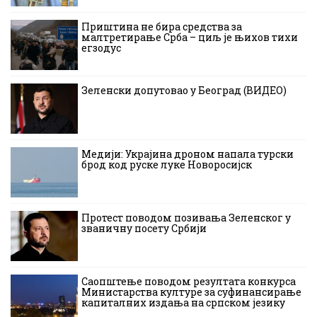
Приштина не бира средства за
малтретирање Срба – циљ је њихов тихи
егзодус
Зеленски допутовао у Београд (ВИДЕО)
Медији: Украјина дроном напала турски
брод код руске луке Новоросијск
Протест поводом позивања Зеленског у
званичну посету Србији
Саопштење поводом резултата конкурса
Министарства културе за суфинансирање
капиталних издања на српском језику