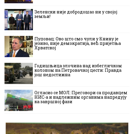
Зеленски није добродошао ни у својој
земљи!
Пуповац: Ово што смо чули у Книну је
језиво, није демократија, већ пријетња
Хрватској
Годишњица злочина над избегличком
колоном на Петровачкој цести: Правда
још недостижна
Огласио се МОЛ: Преговори са продавцем
НИС-а и надлежним органима напредују
ка завршној фази