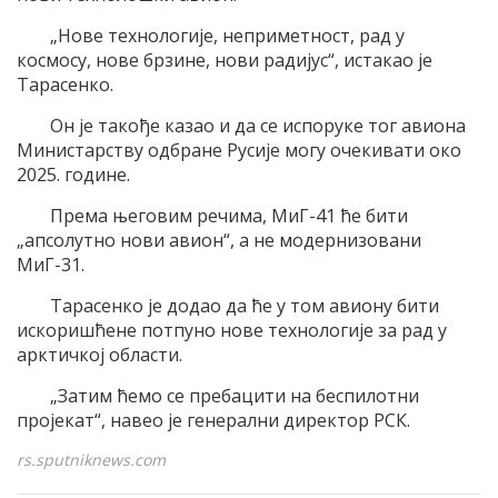
„Нове технологије, неприметност, рад у
космосу, нове брзине, нови радијус“, истакао је
Тарасенко.
Он је такође казао и да се испоруке тог авиона
Министарству одбране Русије могу очекивати око
2025. године.
Према његовим речима, МиГ-41 ће бити
„апсолутно нови авион“, а не модернизовани
МиГ-31.
Тарасенко је додао да ће у том авиону бити
искоришћене потпуно нове технологије за рад у
арктичкој области.
„Затим ћемо се пребацити на беспилотни
пројекат“, навео је генерални директор РСК.
rs.sputniknews.com