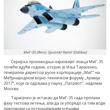
МиГ-35 (Фото: Sputnik/ Ramil Sitdikov)
Серијска производња најновијег ловца МиГ-35
почеће идуће године, открио је Иља Тарасенко,
генерални директор руске корпорације „МиГ“ на
Међународном војно-техничком форуму „Армија
2017“, који се одржава у парку „Патриот“, надомак
Москве.
Тарасенко је истакао да МиГ-35 сада пролази
фазу тестова летења, али да се упоредо са тим воде
преговори са потенцијалним купцима.