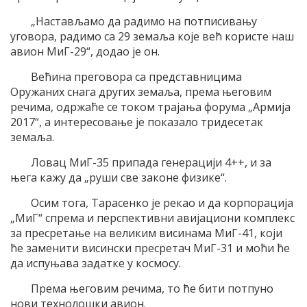
„Настављамо да радимо на потписивању
уговора, радимо са 29 земаља које већ користе наш
авион МиГ-29“, додао је он.
Већина преговора са представницима
Оружаних снага других земаља, према његовим
речима, одржаће се током трајања форума „Армија
2017“, а интересовање је показало тридесетак
земаља.
Ловац МиГ-35 припада генерацији 4++, и за
њега кажу да „руши све законе физике“.
Осим тога, Тарасенко је рекао и да корпорација
„МиГ“ спрема и перспективни авијациони комплекс
за пресретање на великим висинама МиГ-41, који
ће заменити висински пресретач МиГ-31 и моћи ће
да испуњава задатке у космосу.
Према његовим речима, то ће бити потпуно
нови технолошки авион.