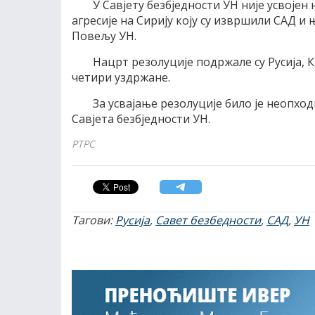
У Савјету безбједности УН није усвојен 
агресије на Сирију коју су извршили САД 
Повељу УН.
Нацрт резолуције подржале су Русија, К
четири уздржане.
За усвајање резолуције било је неопход
Савјета безбједности УН.
РТРС
Тагови:
Русија
,
Савет безбедности
,
САД
,
УН