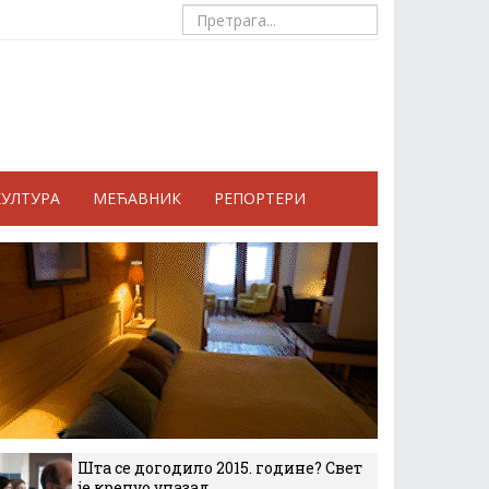
КУЛТУРА
МЕЋАВНИК
РЕПОРТЕРИ
Шта се догодило 2015. године? Свет
је кренуо уназад