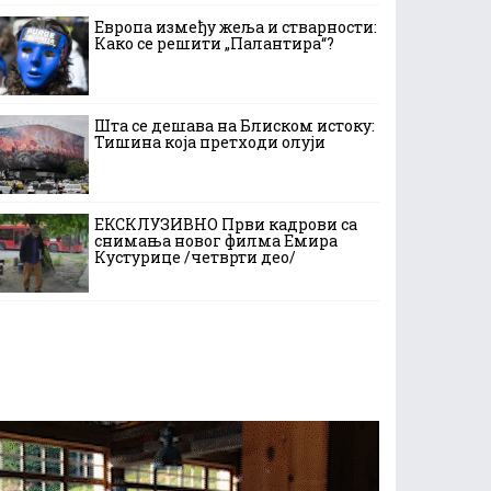
Европа између жеља и стварности:
Како се решити „Палантира“?
Шта се дешава на Блиском истоку:
Тишина која претходи олуји
ЕКСКЛУЗИВНО Први кадрови са
снимања новог филма Емира
Кустурице /четврти део/