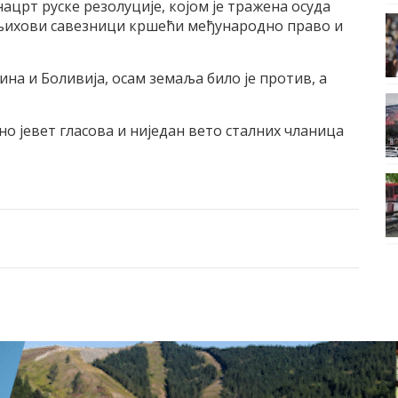
нацрт руске резолуције, којом је тражена осуда
и њихови савезници кршећи међународно право и
ина и Боливија, осам земаља било је против, а
но јевет гласова и ниједан вето сталних чланица