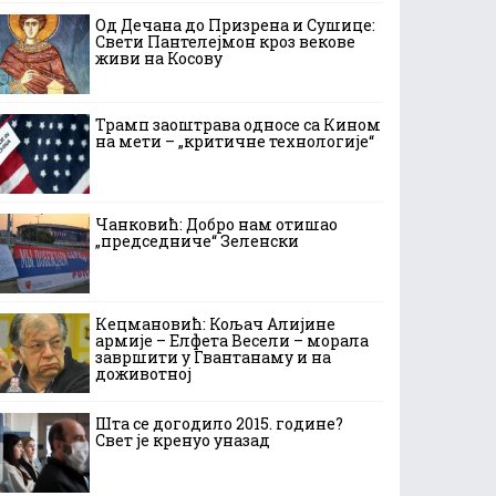
Од Дечана до Призрена и Сушице:
Свети Пантелејмон кроз векове
живи на Косову
Трамп заоштрава односе са Кином
на мети – „критичне технологије“
Чанковић: Добро нам отишао
„председниче“ Зеленски
Кецмановић: Кољач Алијине
армије – Елфета Весели – морала
завршити у Гвантанаму и на
доживотној
Шта се догодило 2015. године?
Свет је кренуо уназад