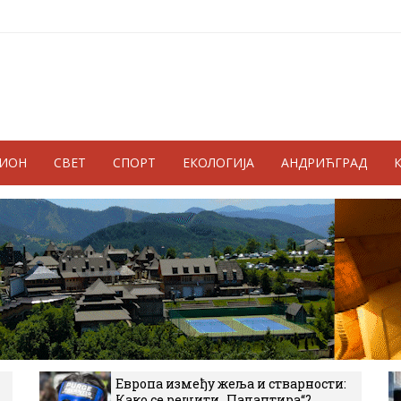
ГИОН
СВЕТ
СПОРТ
ЕКОЛОГИЈА
АНДРИЋГРАД
Европа између жеља и стварности:
Како се решити „Палантира“?