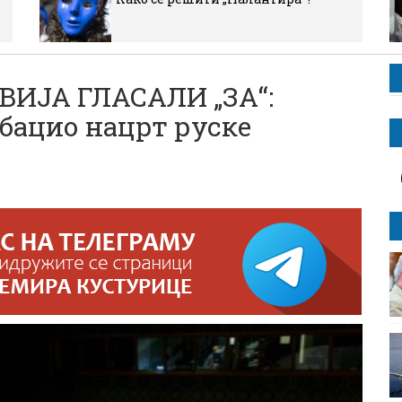
ВИЈА ГЛАСАЛИ „ЗА“:
дбацио нацрт руске