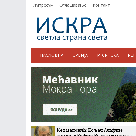
Импресум
Оглашавање
Контакт
НАСЛОВНА
СРБИЈА
Р. СРПСКА
РЕ
Кецмановић: Кољач Алијине
армије – Елфета Весели – морала