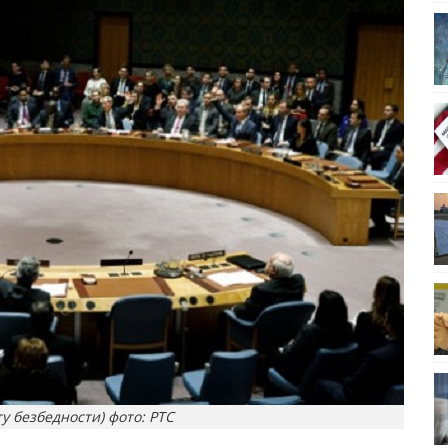
ту безбедности) фото: РТС