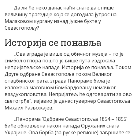
Да ли ће неко данас наћи снаге да опише
величину трагедије која се догодила јутрос на
Малаховом кургану изнад Јужне бухте у
Севастопољу?
Историја се понавља
„Ова зграда је више од обичног музеја – то је
симбол отпора пошто је више пута издржала
непријатељске нападе. Историја се понавља. Током
Друге одбране Севастопоља током Великог
отаџбинског рата, зграда Панораме била је
изложена масовном бомбардовању немачког
ваздухопловства. Непријатељ ће одговарати за ово
светогрђе“, изјавио је данас гувернер Севастопоља
Михаил Развожајев.
„Панорама ‘Одбране Севастопоља 1854 – 1855’
биће обновљена након напада Оружаних снага
Украјине. Ова борба (за руске регионе) завршиће се