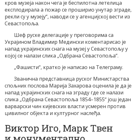
кров музеја након чега је беспилотна летелица
експлодирала а пожар се проширио унутар зграде,
рекли су у музеју“, наводи се у агенцијској вести из
Севастопоља.
Шеф руске делегације у преговорима са
Украјином Владимир Медински коментарисао је
напад украјинских снага на музеј у Севастопољу у
којој се налази слика „Одбрана Севастопоља“.
„Фашисти“, кратко је написао на Телеграму.
Званична представница руског Министарства
спољних послова Марија Захарова оценила је да је
напад украјинских снага на зграду где се налази
слика „Одбрана Севастопоља 1854–1855“ још један
варварски чин кијевских власти усмерен против
цивилног објекта и културног наслеђа.
Виктор Иго, Марк Твен
и монументално