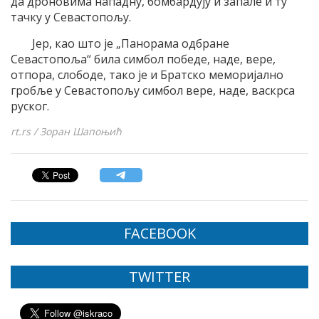
да дроновима нападну, бомбардују и запале и ту
тачку у Севастопољу.
Јер, као што је „Панорама одбране
Севастопоља“ била симбол победе, наде, вере,
отпора, слободе, тако је и Братско меморијално
гробље у Севастопољу симбол вере, наде, васкрса
руског.
rt.rs / Зоран Шапоњић
FACEBOOK
TWITTER