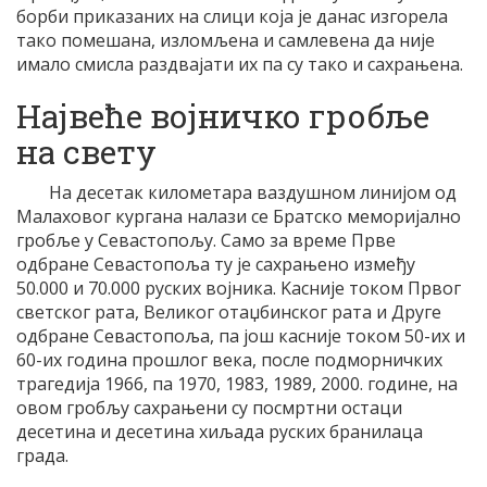
борби приказаних на слици која је данас изгорела
тако помешана, изломљена и самлевена да није
имало смисла раздвајати их па су тако и сахрањена.
Највеће војничко гробље
на свету
На десетак километара ваздушном линијом од
Малаховог кургана налази се Братско меморијално
гробље у Севастопољу. Само за време Прве
одбране Севастопоља ту је сахрањено између
50.000 и 70.000 руских војника. Kасније током Првог
светског рата, Великог отаџбинског рата и Друге
одбране Севастопоља, па још касније током 50-их и
60-их година прошлог века, после подморничких
трагедија 1966, па 1970, 1983, 1989, 2000. године, на
овом гробљу сахрањени су посмртни остаци
десетина и десетина хиљада руских бранилаца
града.