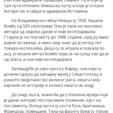
учитеља адмирала Лазарова, славног Руса који је
три пута опловио Земаљску куглу и који је открио
Антарктик и сабрата адмирала Истомина.
На Владимирски сабор Немци су 1942. бацили
бомбу од 500 килограма. Она је пала на неколико
метара од зидова цркве и није експлодирала.
Стајала је на том месту до 1988. године, крај јој мало
вирио из земље, а нико није знао да је испод пет
товара експлозива. Деца су се играла и скакала по
њој, углачани метал бомбе сијао је на сунцу као да је
од злата, а она није експлодирала.
Запањујуће је како хунта у Кијеву, они који су
донели одлуку да нападну музеј у Севастопољу и
униште сведочанство великог рата, ништа нису
научили из историје и колико ништа не знају.
Да знају ишта, знали би да у близини музеја који
је данас изгорео постоји мали споменик, крст на
постаменту. Испод крста су кости Руса, Британаца,
Француза, помешане. Тела на фронту била су током