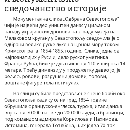
сведочанство историје
Монументална слика „Одбрана Севастопоља“
чији је највећи део уништен данас у циљаном
нападу украјинских дронова на зграду музеја на
Малаховом кругану у Севастопољу сведочила је о
одбрани велике руске луке на Црном мору током
Кримског рата 1854-1855. године. Слика, једна од
најпознатијих у Русији, дело руског уметника
Франца Рубоа, биле је дуга више од 110 и широка 14
метара. Трећу димензију у продужетку давао јој је
рељеф, ровови, разрушени домови, топови,
воштане фигуре тела погинулих.
На слици су биле представљене сцене борби око
Севастопоља када су се на град 1854. године
обрушиле француско-енглеска, турска, италијанска
војска од 70.000 па све до 200.000 људи, а браниоци,
под командом адмирала Корнилова и Нахимова,
Истомина, генерала Тотлбена, њих једва 70-так