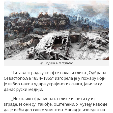
© Зоран Шапоњић
Читава зграда у којој се налази слика „Одбрана
Севастопоља 1854–1855“ изгорела је у пожару који
је избио након удара украјинских снага, јавили су
данас руски медији.
„Неколико фрагмената слике изнети су из
зграде. И они су, такође, оштећени. У музеју наводе
да је већи део слике уништен. Напад је изведен на