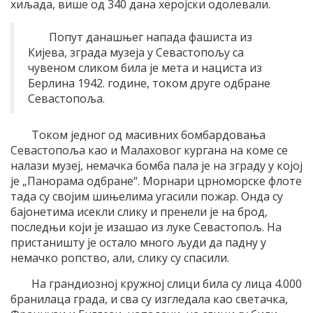
хиљада, више од 340 дана херојски одолевали.
Попут данашњег напада фашиста из
Кијева, зграда музеја у Севастопољу са
чувеном сликом била је мета и нациста из
Берлина 1942. године, током друге одбране
Севастопоља.
Током једног од масивних бомбардовања
Севастопоља као и Малаховог кургана на коме се
налази музеј, немачка бомба пала је на зграду у којој
је „Панорама одбране“. Морнари црноморске флоте
тада су својим шињелима угасили пожар. Онда су
бајонетима исекли слику и пренели је на брод,
последњи који је изашао из луке Севастопољ. На
пристаништу је остало много људи да падну у
немачко ропство, али, слику су спасили.
На грандиозној кружној слици била су лица 4.000
бранилаца града, и сва су изгледала као светачка,