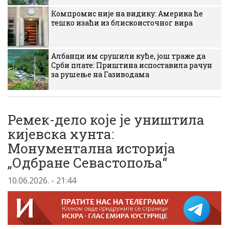
Компромис није на видику: Америка ће
тешко изаћи из блискоисточног вира
Албанци им срушили куће, још траже да
Срби плате: Приштина испоставила рачун
за рушење на Газиводама
Ремек-дело које је уништила
кијевска хунта:
Монументална историја
„Одбране Севастопоља“
10.06.2026. - 21:44