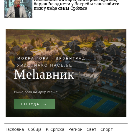
барјак ће однети у Загреб и тако забити
нож у леђа свим Србима
Насловна
Србија
Р. Српска
Регион
Свет
Спорт