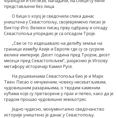
Французи и Енглези, нападачи, на слици су били
представљени без лица.
О бици о којој је сведочила слика данас
уништена у Севастопољу, својевремено писао је
Виктор Иго. Велики писац прву одбрану и опсаду
Севастопоља упоредио је са опсадом Троје.
„Све се то издешавало на делићу земље на
граници између Азије и Европе где су се сусреле
велике империје. Десет година пред Тројом, десет
месеци пред Севастопољем“, разјаснио је Игоову
метафору историчар Камил Русе.
На рушевинама Севастопоља био је и Марк
Твен. Писао о нечувеним, човеку несхватљивим,
чудовишним разарањима, о тврдим каменим
кућама које су претворене у прах и пепео, како да је
градом прошао чудовишни земљотрес.
Једно чудесно, монументално сведочанство
историје уништено је данас у Севастопољу.