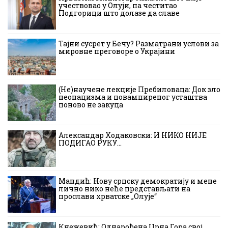
учествовао у Олуји, па честитао
Подгорици што долазе да славе
Тајни сусрет у Бечу? Разматрани услови за
мировне преговоре о Украјини
(Не)научене лекције Пребиловаца: Док зло
неонацизма и повампиреног усташтва
поново не закуца
Александар Ходаковски: И НИКО НИЈЕ
ПОДИГАО РУКУ…
Мандић: Нову српску демократију и мене
лично нико неће представљати на
прослави хрватске „Олује“
Кнежевић: Однарођена Црна Гора свој