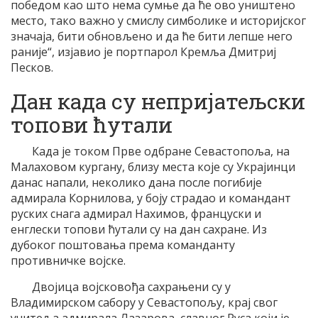
победом као што нема сумње да ће ово уништено
место, тако важно у смислу симболике и историјског
значаја, бити обновљено и да ће бити лепше него
раније“, изјавио је портпарол Кремља Дмитриј
Песков.
Дан када су непријатељски
топови ћутали
Када је током Прве одбране Севастопоља, на
Малаховом кургану, близу места које су Украјинци
данас напали, неколико дана после погибије
адмирала Корнилова, у боју страдао и командант
руских снага адмирал Нахимов, француски и
енглески топови ћутали су на дан сахране. Из
дубоког поштовања према команданту
противничке војске.
Двојица војсковођа сахрањени су у
Владимирском сабору у Севастопољу, крај свог