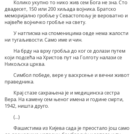
Колико укупно то нико жив сем Бога не зна. Сто
двадесет, 150 или 200 хиљада војника. Братско
меморијално гробље у Севастопољу је вероватно и
највеће војничко гробље на свету.
У натписма на споменицима овде нема жалости
ни тугаљивости. Само име и чин.
На брду на врху гробља до ког се долази путем
који подсећа на Христов пут на Голготу налази се
Никољска црква.
Симбол победе, вере у васкрсење и вечни живот
праведника.
Крај стазе сахрањена је и медицинска сестра
Вера. На камену сем њеног имена и године смрти,
1942, ништа друго.
(…)
Фашистима из Кијева сада је преостало још само