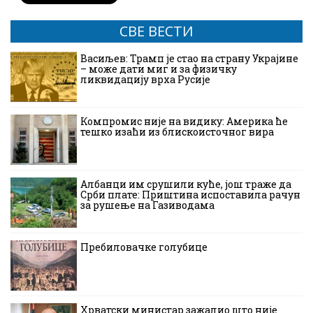
СВЕ ВЕСТИ
Васиљев: Трамп је стао на страну Украјине
– може дати миг и за физичку
ликвидацију врха Русије
Компромис није на видику: Америка ће
тешко изаћи из блискоисточног вира
Албанци им срушили куће, још траже да
Срби плате: Приштина испоставила рачун
за рушење на Газиводама
Пребиловачке голубице
Хрватски министар зажалио што није