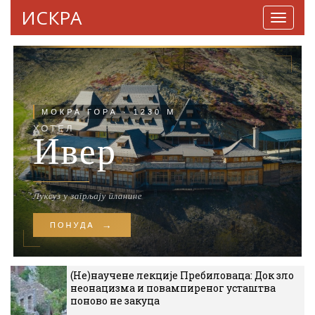
ИСКРА
Навига
(Не)научене лекције Пребиловаца: Док зло
неонацизма и повампиреног усташтва
поново не закуца