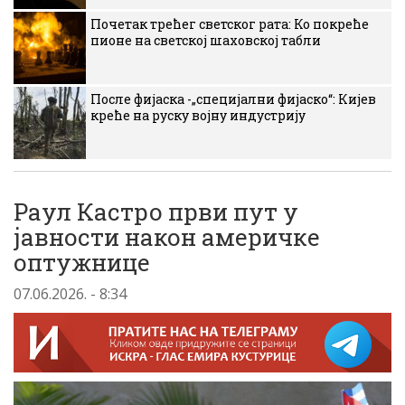
Почетак трећег светског рата: Ко покреће
пионе на светској шаховској табли
После фијаска -„специјални фијаско“: Кијев
креће на руску војну индустрију
Раул Кастро први пут у
јавности након америчке
оптужнице
07.06.2026. - 8:34