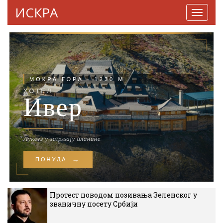
ИСКРА
Навига
Протест поводом позивања Зеленског у
званичну посету Србији