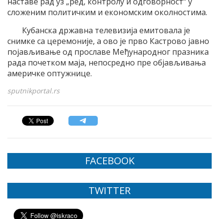
наставе рад уз „ред, контролу и одговорност“ у
сложеним политичким и економским околностима.
Кубанска државна телевизија емитовала је
снимке са церемоније, а ово је прво Кастрово јавно
појављивање од прославе Међународног празника
рада почетком маја, непосредно пре објављивања
америчке оптужнице.
sputnikportal.rs
FACEBOOK
TWITTER