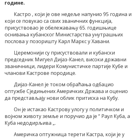
године.
Кастро , који је ове недеље напунио 95 година и
који се повукао са свих званичних функција,
присуствовао је обележавању 65. годишњице
оснивања кубанског Министарства унутрашњих
послова у позоришту Карл Маркс у Хавани.
Церемонији су присуствовали и кубански
председник Мигуел Дијаз-Канел, високи државни
званичници, лидери Комунистичке партије Кубе и
чланови Кастрове породице.
Дијаз-Канел је током обраћања одбацио
оптужбе Сједињених Америчких Држава и оценио
да представљају нови облик притиска на Кубу.
Он је истакао Кастрову улогу у политичком и
војном животу земље и поручио да је “ Раул Куба, а
Куба недодирљива „.
Америчка оптужница терети Кастра, који је у