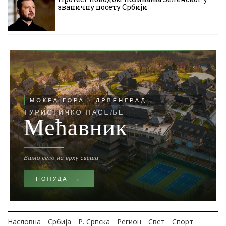
званичну посету Србији
Насловна
Србија
Р. Српска
Регион
Свет
Спорт