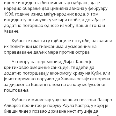
време инцидента био министар одбране, да је
наредио обарање два цивилна авиона у фебруару
1996. године изнад међународних вода. У том
инциденту погинуле су четири особе, а догађај је
додатно погоршао односе између Вашингтона и
Хаване.
Кубанске власти су одбациле оптужбе, назвавши
их политички мотивисанима и усмереним на
оправдавање даљих мера против острва.
У говору на церемонији, Дијаз-Канел је
критиковао америчке санкције, тврдећи да
додатно погоршавају економску кризу на Куби, али
је истовремено поручио да Хавана остаје отворена
за дијалог са Вашингтоном на основу међусобног
поштовања.
Кубански министар унутрашњих послова Лазаро
Алварез прочитао је поруку Раула Кастра, у којој је
бивши лидер позвао државне институције да