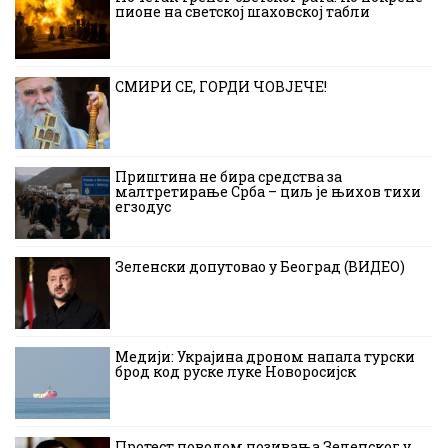
пионе на светској шаховској табли
СМИРИ СЕ, ГОРДИ ЧОВЈЕЧЕ!
Приштина не бира средства за
малтретирање Срба – циљ је њихов тихи
егзодус
Зеленски допутовао у Београд (ВИДЕО)
Медији: Украјина дроном напала турски
брод код руске луке Новоросијск
Протест поводом позивања Зеленског у