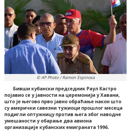
© AP Photo / Ramon Espinosa
Бивши кубански председник Раул Кастро
појавио се у јавности на церемонији у Хавани,
што је његово прво јавно обраћање након што
су амерички савезни тужиоци прошлог месеца
подигли оптужницу против њега због наводне
умешаности у обарање два авиона
организације кубанских емиграната 1996.