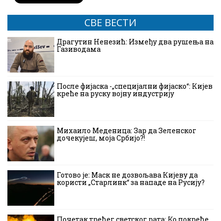
СВЕ ВЕСТИ
Драгутин Ненезић: Између два рушења на
Газиводама
После фијаска -„специјални фијаско“: Кијев
креће на руску војну индустрију
Михаило Меденица: Зар да Зеленског
дочекујеш, моја Србијо?!
Готово је: Маск не дозвољава Кијеву да
користи „Старлинк“ за нападе на Русију?
Почетак трећег светског рата: Ко покреће