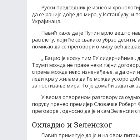
Руски председник је изнео и хронологи
да се раније дође до мира, у Истанбулу, и 
Украјинаца.
Павић каже да је Путин врло вешто н
расплету, који ће се свакако убрзо десити,
помисао да се преговори о миру већ дешава
„ Бацио је коску тим ЕУ лидерчићима , 
Трумп можда не праве неки тајни договор, а
спрема можда неко изненађење, а да они 
леди крв у жилама да ће можда ускоро доћи 
за постизање мира. То је домаћи задатак за
У веома отвореном разговору са седмом
поруку пренео премијер Словачке Роберт Фи
преговоре , односно да је и сам Зеленски с
Охладио и Зеленског
Павић примећује да је и на овом питању