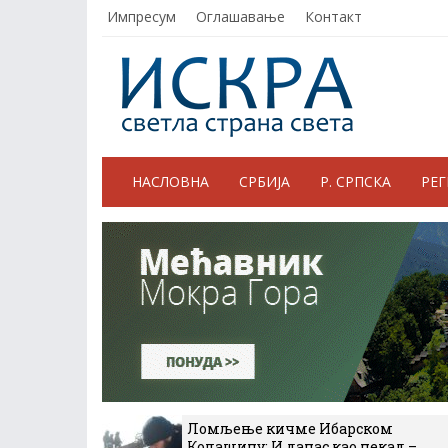
Импресум
Оглашавање
Контакт
НАСЛОВНА
СРБИЈА
Р. СРПСКА
РЕ
Ломљење кичме Ибарском
Колашину: И данас као некад –