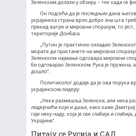
Зеленским долази у обзиру – тек када се 
Он подсећа да је последњих дана њего
украјинска страна врло добро зна шта треб
прекид ватре и мировни споразум, то јест, 
територије Донбаса.
„Путин је практично охладио Зеленског 
морате да пристанете на мировни споразум
Зеленском најмање одговара мировни спора
би одговарао Зеленском. Рука је пружена, 
дошло“.
Политиколог додаје да је ова порука в
украјинском лидеру:
„Нека размишља Зеленски, али нека раз
лидерчићи који и даље, како каже Дмитриј 
гаје неку наду, која је све слабија и слабиј
Украјине“.
Питају се Русија и САД