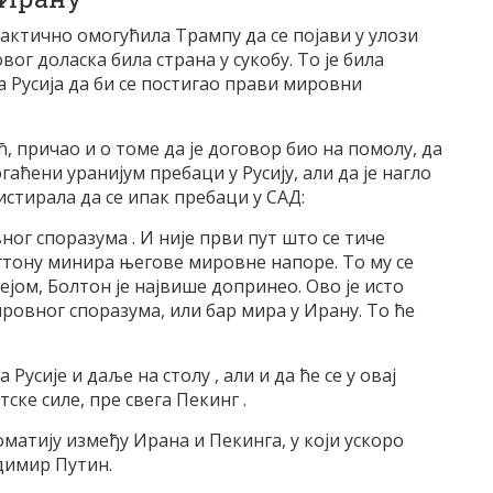
рактично омогућила Трампу да се појави у улози
вог доласка била страна у сукобу. То је била
 Русија да би се постигао прави мировни
ћ, причао и о томе да је договор био на помолу, да
гаћени уранијум пребаци у Русију, али да је нагло
стирала да се ипак пребаци у САД:
ног споразума . И није први пут што се тиче
гтону минира његове мировне напоре. То му се
јом, Болтон је највише допринео. Ово је исто
овног споразума, или бар мира у Ирану. То ће
 Русије и даље на столу , али и да ће се у овај
ке силе, пре свега Пекинг .
атију између Ирана и Пекинга, у који ускоро
димир Путин.