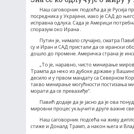
Наш саговорник подсећа да је Русија п
посредника у Украјини, иако је САД до њего
исправна одлука. Сада је Америци потребна
споразум око Ирана .
Путин је, нимало случајно, сматра Пави
су и Иран и САД пристали да се ирански обо
дошло до промене. Америчка страна је инси
„То је, наравно, чисто минирање миров
Трампа да неко из дубоке државе у Вашин
десило и у првом мандату са Северном Коре
такво минирање могућности постизања мир
морати да се превазиђе“.
Павић додаје да је јасно да је ова понуда
мировни процес укључити друге важне светс
Наш саговорник подсећа на живу диплом
стиже и Доналд Трамп, а након њега и Вла