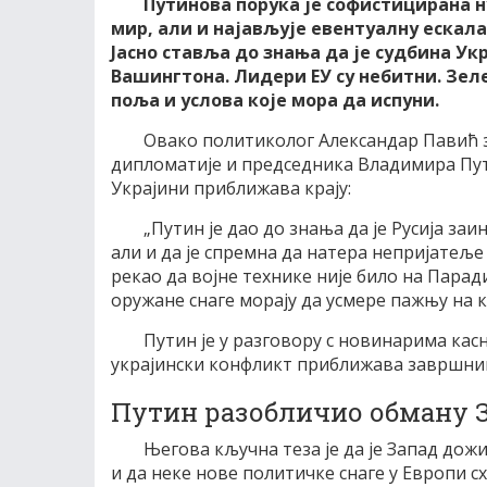
Путинова порука је софистицирана н
мир, али и најављује евентуалну ескала
Јасно ставља до знања да је судбина У
Вашингтона. Лидери ЕУ су небитни. Зеле
поља и услова које мора да испуни.
Овако политиколог Александар Павић з
дипломатије и председника Владимира Путин
Украјини приближава крају:
„Путин је дао до знања да је Русија за
али и да је спремна да натера непријатеље н
рекао да војне технике није било на Парад
оружане снаге морају да усмере пажњу на 
Путин је у разговору с новинарима касн
украјински конфликт приближава завршниц
Путин разобличио обману 
Његова кључна теза је да је Запад дожи
и да неке нове политичке снаге у Европи с