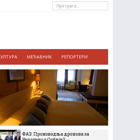
КУЛТУРА
МЕЋАВНИК
РЕПОРТЕРИ
ФАЗ: Производња дронова за
Украјину у Србији?