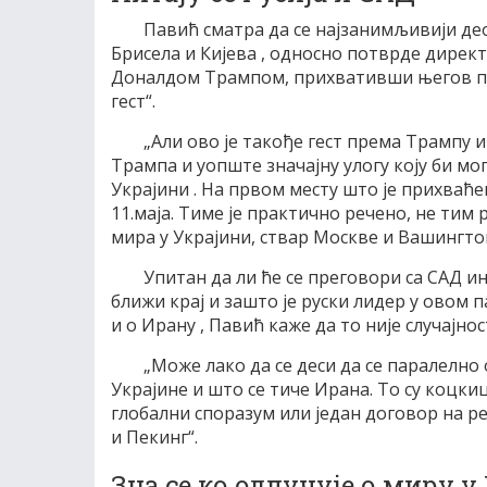
Павић сматра да се најзанимљивији д
Брисела и Кијева , односно потврде дире
Доналдом Трампом, прихвативши његов пр
гест“.
„Али ово је такође гест према Трампу 
Трампа и уопште значајну улогу коју би мо
Украјини . На првом месту што је прихваћ
11.маја. Тиме је практично речено, не тим 
мира у Украјини, ствар Москве и Вашингтона
Упитан да ли ће се преговори са САД ин
ближи крај и зашто је руски лидер у овом
и о Ирану , Павић каже да то није случајнос
„Може лако да се деси да се паралелно
Украјине и што се тиче Ирана. То су коцки
глобални споразум или један договор на 
и Пекинг“.
Зна се ко одлучује о миру у