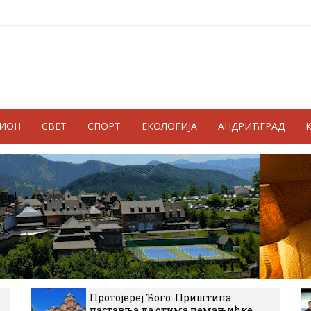
ГИОН
СВЕТ
СПОРТ
ЕКОЛОГИЈА
АНДРИЋГРАД
Протојереј Ђого: Приштина
наставља да отима немањићке