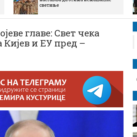
светиње
јеве главе: Свет чека
а Кијев и ЕУ пред –