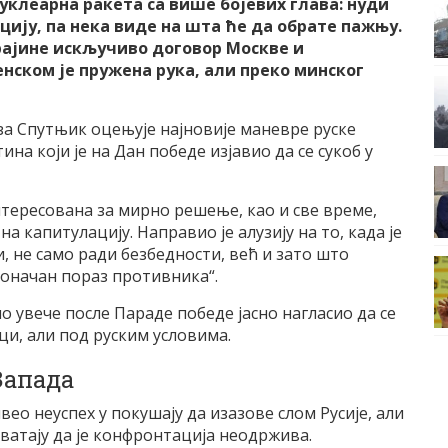
уклеарна ракета са више бојевих глава: нуди
цију, па нека виде на шта ће да обрате пажњу.
крајине искључиво договор Москве и
нском је пружена рука, али преко минског
а Спутњик оцењује најновије маневре руске
а који је на Дан победе изјавио да се сукоб у
интересована за мирно решење, као и све време,
а капитулацију. Направио је алузију на то, када је
и, не само ради безбедности, већ и зато што
коначан пораз противника“.
о увече после Параде победе јасно нагласио да се
и, али под руским условима.
Запада
вео неуспех у покушају да изазове слом Русије, али
хватају да је конфронтација неодржива.