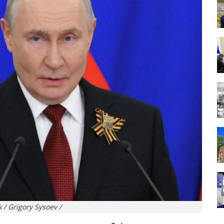
 / Grigory Sysoev /