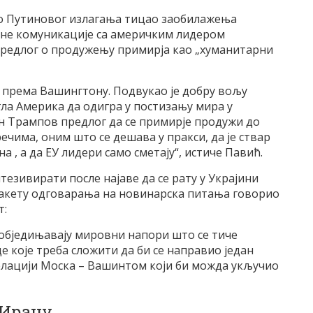
ео Путиновог излагања тицао заобилажења
ктне комуникације са америчким лидером
едлог о продужењу примирја као „хуманитарни
и према Вашингтону. Подвукао је добру вољу
гла Америка да одигра у постизању мира у
ен Трампов предлог да се примирје продужи до
речима, оним што се дешава у пракси, да је ствар
 , а да ЕУ лидери само сметају“, истиче Павић.
тезивирати после најаве да се рату у Украјини
 пакету одговарања на новинарска питања говорио
т:
 обједињавају мировни напори што се тиче
це које треба сложити да би се направио један
релацији Моска – Вашинтом који би можда укључио
 Ирану