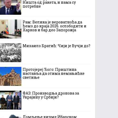
Ништа од ракета, и нама су
потребне
Рам: Велика је вероватноћа да
ћемо до краја 2026. ослободити и
Харков и бар део Запорожја
Михаило Братић: Чији је Вучји до?
Протојереј Ђого: Приштина
наставља да отима немањићке
светиње
ФАЗ: Производња дронова за
Украјину у Србији?
Ломљење кичме Ибарском