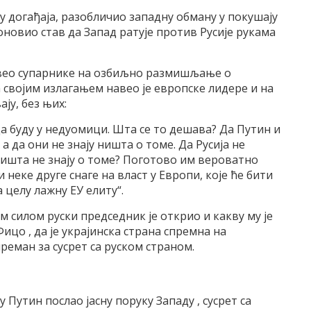
ју догађаја, разобличио западну обману у покушају
поновио став да Запад ратује против Русије рукама
авео супарнике на озбиљно размишљање о
 а својим излагањем навео је европске лидере и на
ју, без њих:
да буду у недуомици. Шта се то дешава? Да Путин и
 да они не знају ништа о томе. Да Русија не
ништа не знају о томе? Поготово им вероватно
неке друге снаге на власт у Европи, које ће бити
 целу лажну ЕУ елиту“.
 силом руски председник је открио и какву му је
цо , да је украјинска страна спремна на
преман за сусрет са руском страном.
 Путин послао јасну поруку Западу , сусрет са