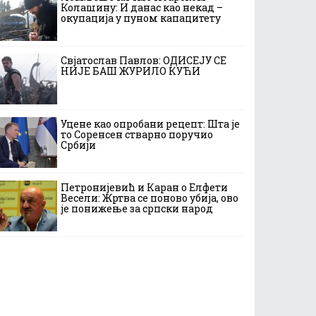
Колашину: И данас као некад –
окупација у пуном капацитету
Свјатослав Павлов: ОДИСЕЈУ СЕ
НИЈЕ БАШ ЖУРИЛО КУЋИ
Уцене као опробани рецепт: Шта је
то Соренсен стварно поручио
Србији
Петронијевић и Каран о Елфети
Весели: Жртва се поново убија, ово
је понижење за српски народ