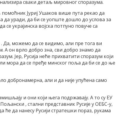
финализира сваки детаљ мировног споразума.
в помоћник Јуриј Ушаков више пута рекао да
а да уради, да би се уопште дошло до услова за
да се украјинска војска потпуно повуче са
. Да, можемо да се видимо, али пре тога ви
. А он врло добро зна, сви добро знамо да
зум. Јер, Русија неће прихватити споразум који
али мора да се пређе минског поља да би се до ње
рло добронамерна, али и да није упућена само
мишљају и они који њега подржавају. А то су ЕУ
Пољански , стални представник Русије у ОЕБС-у,
а, да ће да нанесу Русији стратешки пораз, рукама