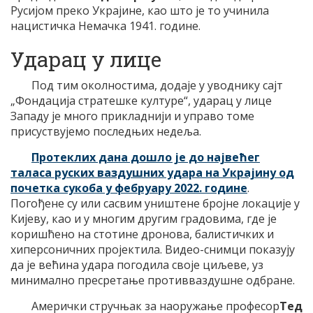
Русијом преко Украјине, као што је то учинила
нацистичка Немачка 1941. године.
Ударац у лице
Под тим околностима, додаје у уводнику сајт
„Фондација стратешке културе“, ударац у лице
Западу је много прикладнији и управо томе
присуствујемо последњих недеља.
Протеклих дана дошло је до највећег
таласа руских ваздушних удара на Украјину од
почетка сукоба у фебруару 2022. године
.
Погођене су или сасвим уништене бројне локације у
Кијеву, као и у многим другим градовима, где је
коришћено на стотине дронова, балистичких и
хиперсоничних пројектила. Видео-снимци показују
да је већина удара погодила своје циљеве, уз
минимално пресретање противваздушне одбране.
Амерички стручњак за наоружање професор
Тед