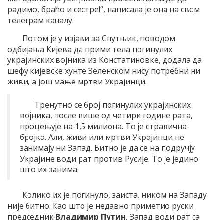
радимо, браћо и сестре!“, написала је она на свом
телеграм каналу.
Потом је у изјави за Спутњик, поводом
одбијања Кијева да прими тела погинулих
украјинских војника из Констатиновке, додала да
шефу кијевске хунте Зеленском нису потребни ни
живи, а још мање мртви Украјинци.
Тренутно се број погинулих украјинских
војника, после више од четири године рата,
процењује на 1,5 милиона. То је стравична
бројка. Али, живи или мртви Украјинци не
занимају ни Запад. Битно је да се на подручју
Украјине води рат против Русије. То је једино
што их занима.
Колико их је погинуло, заиста, ником на Западу
није битно. Као што је недавно приметио руски
председник
Владимир Путин
, Запад води рат са