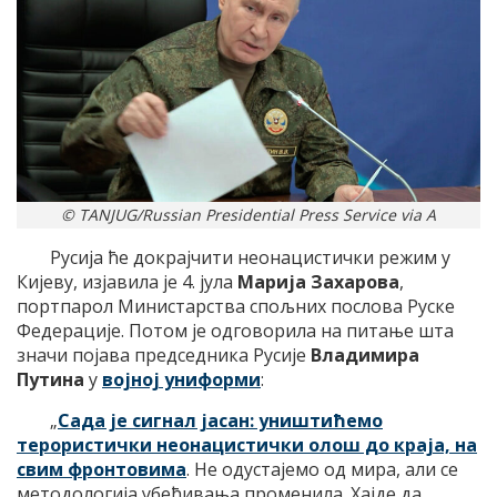
© TANJUG/Russian Presidential Press Service via A
Русија ће докрајчити неонацистички режим у
Кијеву, изјавила је 4. јула
Марија Захарова
,
портпарол Министарства спољних послова Руске
Федерације. Потом је одговорила на питање шта
значи појава председника Русије
Владимира
Путина
у
војној униформи
:
„
Сада је сигнал јасан: уништићемо
терористички неонацистички олош до краја, на
свим фронтовима
. Не одустајемо од мира, али се
методологија убеђивања променила. Хајде да