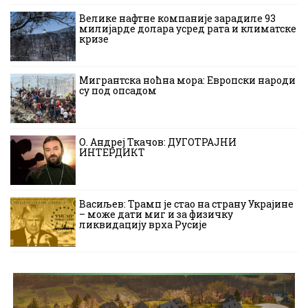
Велике нафтне компаније зарадиле 93
милијарде долара усред рата и климатске
кризе
Мигрантска ноћна мора: Европски народи
су под опсадом
О. Андреј Ткачов: ДУГОТРАЈНИ
ИНТЕРДИКТ
Васиљев: Трамп је стао на страну Украјине
– може дати миг и за физичку
ликвидацију врха Русије