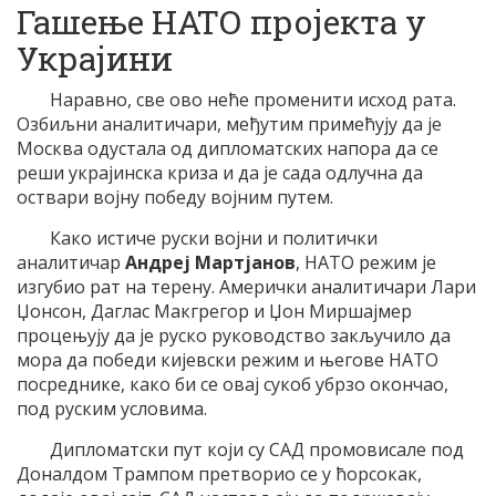
Гашење НАТО пројекта у
Украјини
Наравно, све ово неће променити исход рата.
Озбиљни аналитичари, међутим примећују да је
Москва одустала од дипломатских напора да се
реши украјинска криза и да је сада одлучна да
оствари војну победу војним путем.
Како истиче руски војни и политички
аналитичар
Андреј Мартјанов
, НАТО режим је
изгубио рат на терену. Амерички аналитичари Лари
Џонсон, Даглас Макгрегор и Џон Миршајмер
процењују да је руско руководство закључило да
мора да победи кијевски режим и његове НАТО
посреднике, како би се овај сукоб убрзо окончао,
под руским условима.
Дипломатски пут који су САД промовисале под
Доналдом Трампом претворио се у ћорсокак,