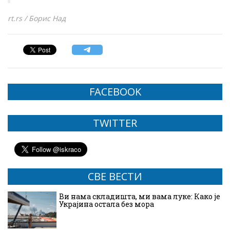
rt.rs / Борис Над
FACEBOOK
TWITTER
СВЕ ВЕСТИ
Ви нама складишта, ми вама луке: Како је
Украјина остала без мора