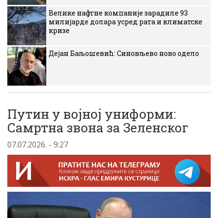
Велике нафтне компаније зарадиле 93
милијарде долара усред рата и климатске
кризе
Дејан Баљошевић: Синовљево ново одело
Путин у војној униформи:
Самртна звона за Зеленског
07.07.2026. - 9:27