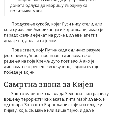
донета одлука да избришу Украјину са
политичке мапе.
Продужење сукоба, којег Руси нису хтели, али
који су желели Американци и Европљани, имао је
парадоксални ефекат на руске циљеве: апетит,
додаје он, долази са јелом.
Прва ствар, коју Путин сада одлично разуме,
јесте немогућност постизања дипломатског
решења на које Кремљ дуго позивао. А ако је
дипломатско решење искључено, једини пут до
победе је војни.
Самртна звона за Кијев
Зашто марионетска влада Зеленског истрајава у
вршењу терористичких аката, пита Марћиљано, и
одговара: Зато што Европљани стоје иза владе у
Кијеву, која, се, мање или више тајно, и даље