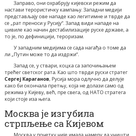
Заправо, они охрабрују кијевски режим да
настави терористичку кампању. Западни медији
представљају ове нападе као легитимне и тврде да
се „рат преноси у Русију“. Запад види нападе на
цивиле као начин дестабилизације руске државе, а
то је, по дефиницији, тероризам.
У западним медијима се сада нагађа о томе да
ли „Путин може то да издржи“.
Запад се, у ствари, коцка са започињањем
трећег светског рата. Као што тврди руски стратег
Сергеј Караганов
, Русија мора одлучно да делује
како би окончала претњу, која не долази само од
режима у Кијеву, већ, пре свега, од НАТО стратега
који стоје иза њега.
Москва је изгубила
стрпљење са Кијевом
Москва у почетку није имала намеру да уништи