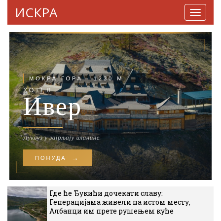
ИСКРА
Навига
Где ће Ђукићи дочекати славу:
Генерацијама живели на истом месту,
Албанци им прете рушењем куће