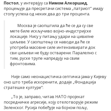
Постол
, у интервјуу са
Нимом Алкоршид
,
процењује да пресретачи система „патриот“ имају
стопу успеха од неких два до три процента.
Москва је саопштила да ће се да су све
мете биле искључиво војно-индустријске
локације. Нису у питању удари на цивилне
циљеве. У саопштењу се наводи да ће се
употреба масовне силе интензивирати док
сви циљеви не буду остварени. Паралелно с
тим, руске трупе напредују на свим
фронтовима.
Није само неонацистичка септичка јама у Кијеву
оно што треба искоренити, додаје „Фондација
стратешке културе“:
„То је, заправо, читав НАТО пројекат
посредничке агресије, коју отелотворује режим
Зеленског. Русија побеђује на бојном пољу,