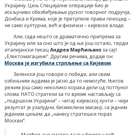
Украјину. Циљ Специјалне операције био је
искључиво обезбеђивање руског говорног подручја,
Донбаса и Крима, које је претрпеле прави геноцид –
не само културни, већ и физички – кијевске владе.
Али, сада нешто се драматично припрема за
Украјину или за оно што је од ње још остало, тврди
италијански писац
Андреа Марћиљано
за сајт
„Електомагацине“. Другим речима, додаје он:
Москва је изгубила стрпљење са Кијевом
.
Зеленски још говори о победи, али свим
озбиљним људима је јасно да то немогуће. Његов
режим још само неколико корака дели од потпуног
слома. НАТО стратези за то време настављају са
„подршком Украјини“ – читај: кијевској хунти – чији
резултат је узалудни, бесмислени масакр, са једним
јединим циљем: да „нанесу стратешки пораз
Москви“.
Марћиљано сматра да је у Кремљу већ