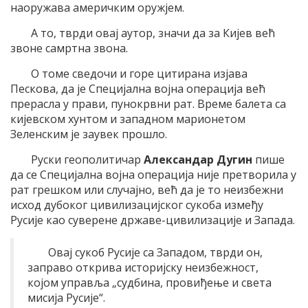
наоружава америчким оружјем.
А то, тврди овај аутор, значи да за Кијев већ
звоне самртна звона.
О томе сведочи и горе цитирана изјава
Пескова, да је Специјална војна операција већ
прерасла у прави, пунокрвни рат. Време балета са
кијевском хунтом и западном марионетом
Зеленским је заувек прошло.
Руски геополитичар
Александар Дугин
пише
да се Специјална војна операција није претворила у
рат грешком или случајно, већ да је то неизбежни
исход дубоког цивилизацијског сукоба између
Русије као суверене државе-цивилизације и Запада.
Овај сукоб Русије са Западом, тврди он,
заправо открива историјску неизбежност,
којом управља „судбина, провиђење и света
мисија Русије“.