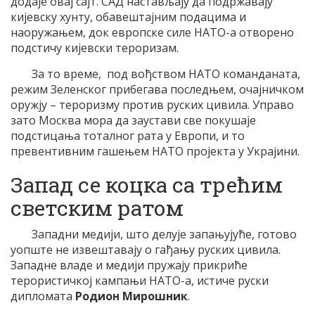
додаје овај сајт. САД настављају да подржавају
кијевску хунту, обавештајним подацима и
наоружањем, док европске силе НАТО-а отворено
подстичу кијевски тероризам.
За то време, под вођством НАТО команданата,
режим Зеленског прибегава последњем, очајничком
оружју – тероризму против руских цивила. Управо
зато Москва мора да заустави све покушаје
подстицања тоталног рата у Европи, и то
превентивним гашењем НАТО пројекта у Украјини.
Запад се коцка са трећим
светским ратом
Западни медији, што делује запањујуће, готово
уопште не извештавају о гађању руских цивила.
Западне владе и медији пружају прикриће
терористичкој кампањи НАТО-а, истиче руски
дипломата
Родион Мирошник
.