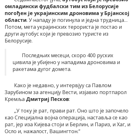
омладински фудбалски тим из Белорусије
погођен је украјинским дроновима у Брјанској
области
. У нападу је погинула и једна трудница…
Потом, мета украјинских терориста је постао и
други аутобус који је превозио туристе из
Белорусије.
Последњих месеци, скоро 400 руских
цивила је убијено у нападима дроновима и
ракетама дугог домета.
Како је недавно, у интервјуу са Павлом
Зарубином за агенцију Вести, изјавио портпарол
Кремља
Дмитриј Песков
:
„У току је рат, прави рат. Оно што је започело
као Специјална војна операција, наставља се као
рат, јер иза Кијева стоји и Берлин, и Париз, и Хаг, и
Осло и, нажалост, Вашингтон.“