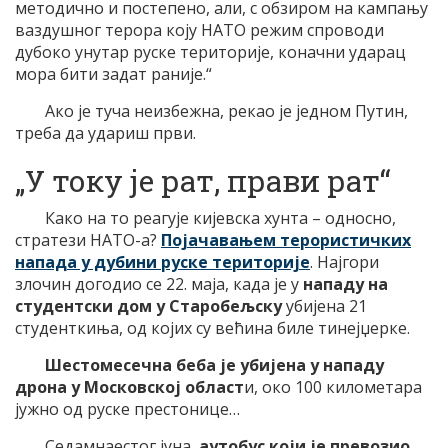
методично и постепено, али, с обзиром на кампању
ваздушног терора коју НАТО режим спроводи
дубоко унутар руске територије, коначни ударац
мора бити задат раније.“
Ако је туча неизбежна, рекао је једном Путин,
треба да удариш први.
„У току је рат, прави рат“
Како на то реагује кијевска хунта – односно,
стратези НАТО-а?
Појачавањем терористичких
напада у дубини руске територије
. Најгори
злочин догодио се 22. маја, када је у
нападу на
студентски дом у Старобељску
убијена 21
студенткиња, од којих су већина биле тинејџерке.
Шестомесечна беба је убијена у нападу
дрона у Московској област
и, око 100 километара
јужно од руске престонице…
Седамнаестог јуна,
аутобус који је превозио