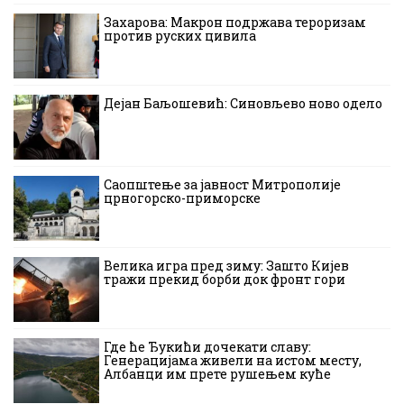
Захарова: Макрон подржава тероризам
против руских цивила
Дејан Баљошевић: Синовљево ново одело
Саопштење за јавност Митрополије
црногорско-приморске
Велика игра пред зиму: Зашто Кијев
тражи прекид борби док фронт гори
Где ће Ђукићи дочекати славу:
Генерацијама живели на истом месту,
Албанци им прете рушењем куће