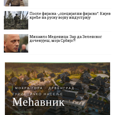
После фијаска -„специјални фијаско“: Кијев
креће на руску војну индустрију
Михаило Меденица: Зар да Зеленског
дочекујеш, моја Србијо?!