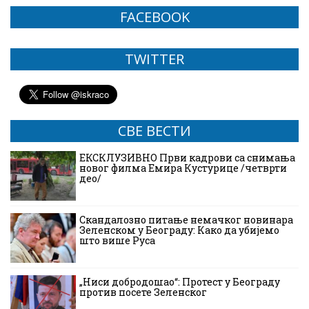
FACEBOOK
TWITTER
СВЕ ВЕСТИ
ЕКСКЛУЗИВНО Први кадрови са снимања
новог филма Емира Кустурице /четврти
део/
Скандалозно питање немачког новинара
Зеленском у Београду: Како да убијемо
што више Руса
„Ниси добродошао“: Протест у Београду
против посете Зеленског