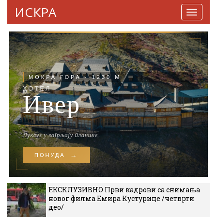
ИСКРА
Навига
ЕКСКЛУЗИВНО Први кадрови са снимања
новог филма Емира Кустурице /четврти
део/