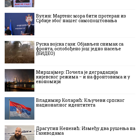
Вулин: Мартенс мора бити протеран из
Србије због нашег самопоштовања
Руска војска гази: Објављен снимак са
фронта, ослобођено још једно насеље
(ВИДЕО)
Миршајмер: Почела је деградација
кијевског режима – и на фронтовима и у
економији
Владимир Коларић: Кључеви српског
националног идентитета
Драгутин Ненезић: Између два рушења на
Газиводама