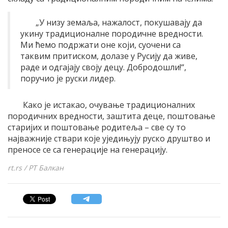
„У низу земаља, нажалост, покушавају да
укину традиционалне породичне вредности.
Ми ћемо подржати оне који, суочени са
таквим притиском, долазе у Русију да живе,
раде и одгајају своју децу. Добродошли!“,
поручио је руски лидер.
Како је истакао, очување традиционалних
породичних вредности, заштита деце, поштовање
старијих и поштовање родитеља – све су то
најважније ствари које уједињују руско друштво и
преносе се са генерације на генерацију.
rt.rs / РТ Балкан