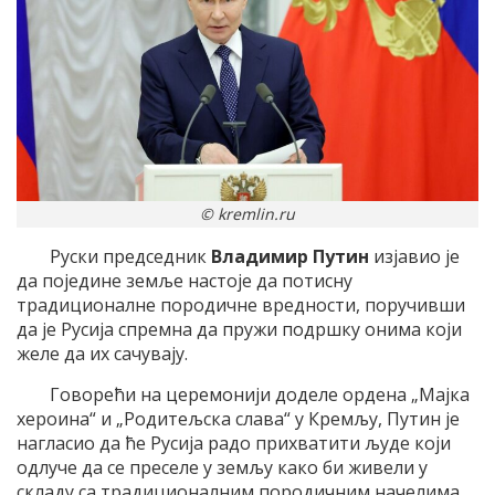
© kremlin.ru
Руски председник
Владимир Путин
изјавио је
да поједине земље настоје да потисну
традиционалне породичне вредности, поручивши
да је Русија спремна да пружи подршку онима који
желе да их сачувају.
Говорећи на церемонији доделе ордена „Мајка
хероина“ и „Родитељска слава“ у Кремљу, Путин је
нагласио да ће Русија радо прихватити људе који
одлуче да се преселе у земљу како би живели у
складу са традиционалним породичним начелима.