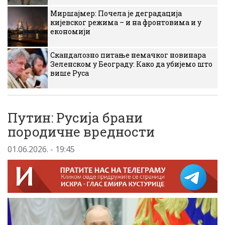
Миршајмер: Почела је деградација
кијевског режима – и на фронтовима и у
економији
Скандалозно питање немачког новинара
Зеленском у Београду: Како да убијемо што
више Руса
Путин: Русија брани
породичне вредности
01.06.2026. - 19:45