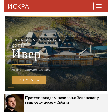
ИСКРА
Навига
Протест поводом позивања Зеленског у
званичну посету Србији