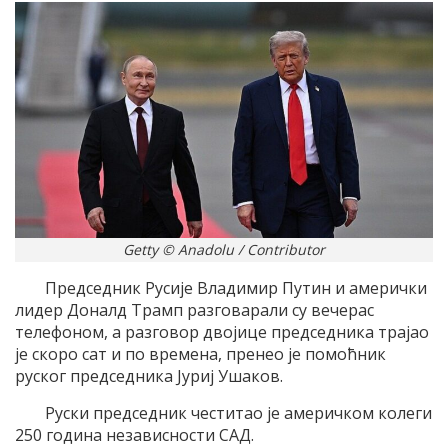
Getty © Anadolu / Contributor
Председник Русије Владимир Путин и амерички
лидер Доналд Трамп разговарали су вечерас
телефоном, а разговор двојице председника трајао
је скоро сат и по времена, пренео је помоћник
руског председника Јуриј Ушаков.
Руски председник честитао је америчком колеги
250 година независности САД.