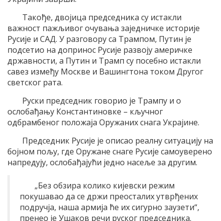
Такође, двојица председника су истакли
важност пажљивог очувања заједничке историје
Русије и САД. У разговору са Трампом, Путин је
подсетио на допринос Русије развоју америчке
државности, а Путин и Трамп су посебно истакли
савез између Москве и Вашингтона током Другог
светског рата.
Руски председник говорио је Трампу и о
ослобађању Константиновке – кључног
одбрамбеног положаја Оружаних снага Украјине.
Председник Русије је описао реалну ситуацију на
бојном пољу, где Оружане снаге Русије самоуверено
напредују, ослобађајући једно насеље за другим.
„Без обзира колико кијевски режим
покушавао да се држи преосталих утврђених
подручја, наша армија ће их сигурно заузети“,
пренео је Ушаков речи руског председника.