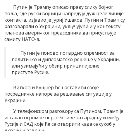
Путин је Трампу описао праву слику бојног
поља, где руски војници напредују дуж целе линије
контакта, изјавио је Јуриј Ушаков. Путин и Трамп су
разговарали о Украјини, укључујући и у контексту
планова америчког председника да присуствује
самиту НАТО-а.
Путин је поново потврдио спремност за
политичко и дипломатско решење у Украјини,
али узимајући у обзир принципијелне
приступе Русије.
Виткоф и Кушнер ће наставити своје
посредничке напоре за решавање ситуације у
Украјини.
У телефонском разговору са Путином, Трамп је
истакао огромне перспективе за сарадњу између
Русије и САД које ће се отворити када се сукоб у
Украјини заврши.