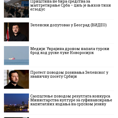
Приштина не бира средства за
малтретирање Срба – циљ је њихов тихи
егзодус
Зеленски допутовао у Београд (ВИДЕО)
Медији: Украјина дроном напала турски
брод код руске луке Новоросијск
Протест поводом позивања Зеленског у
званичну посету Србији
Саопштење поводом резултата конкурса
Министарства културе за суфинансирање
капиталних издања на српском језику