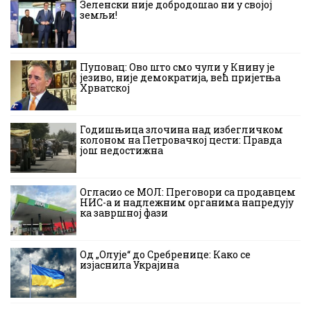
Зеленски није добродошао ни у својој
земљи!
Пуповац: Ово што смо чули у Книну је
језиво, није демократија, већ пријетња
Хрватској
Годишњица злочина над избегличком
колоном на Петровачкој цести: Правда
још недостижна
Огласио се МОЛ: Преговори са продавцем
НИС-а и надлежним органима напредују
ка завршној фази
Од „Олује“ до Сребренице: Како се
изјаснила Украјина