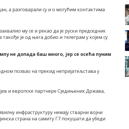
дан, а разговарали су и о могућим контактима
захвалио му се и рекао да је руски председник
а такође је од њега добио и телеграм у којем су
ампу не допада баш много, јер се осећа пуним
 једном позвао на прекид непријатељстава у
ијев и европске партнере Сједињених Држава,
цивилну инфраструктуру немају стварни војни
јинска страна на самиту Г7 покушати да убеди