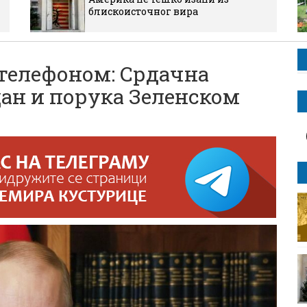
блискоисточног вира
телефоном: Срдачна
дан и порука Зеленском