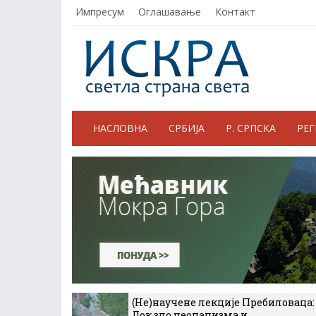
Импресум
Оглашавање
Контакт
НАСЛОВНА
СРБИЈА
Р. СРПСКА
РЕ
(Не)научене лекције Пребиловаца:
Док зло неонацизма и