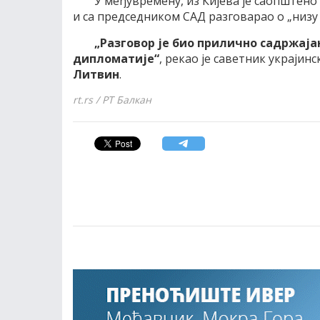
У међувремену, из Кијева је саопштено
и са председником САД разговарао о „низу 
„Разговор је био прилично садржаја
дипломатије“
, рекао је саветник украји
Литвин
.
rt.rs / РТ Балкан