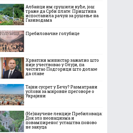
Албанци им срушили куће, још
траже да Срби плате: Приштина
испоставила рачун за рушење на
Газиводама
Пребиловачке голубице
Хрватски министар зажалио што
није учествовао у Олуји, па
честитао Подгорици што долазе
да славе
Тајни сусрет у Бечу? Разматрани
услови за мировне преговоре о
Украјини
(Не)научене лекције Пребиловаца:
Док зло неонацизма и
повампиреног усташтва поново
не закуца