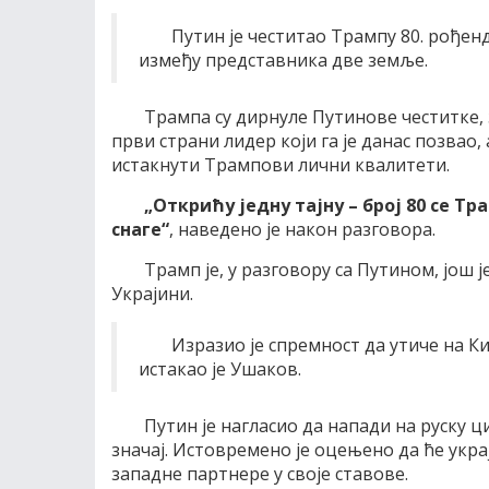
Путин је честитао Трампу 80. рођен
између представника две земље.
Трампа су дирнуле Путинове честитке, 
први страни лидер који га је данас позвао, 
истакнути Трампови лични квалитети.
„Открићу једну тајну – број 80 се Тр
снаге“
, наведено је након разговора.
Трамп је, у разговору са Путином, још
Украјини.
Изразио је спремност да утиче на К
истакао је Ушаков.
Путин је нагласио да напади на руску 
значај. Истовремено је оцењено да ће укра
западне партнере у своје ставове.