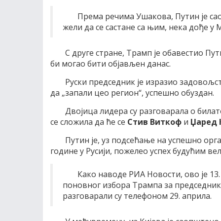
Према речима Ушакова, Путин је са
жели да се састане са њим, нека дође у 
С друге стране, Трамп је обавестио Пут
би могао бити објављен данас.
Руски председник је изразио задовољст
да „запали цео регион“, успешно обуздан.
Двојица лидера су разговарала о била
се сложила да ће се
Стив Виткоф
и
Џаред 
Путин је, уз подсећање на успешно орг
године у Русији, пожелео успех будућим в
Како наводе РИА Новости, ово је 13
поновног избора Трампа за председник
разговарали су телефоном 29. априла.