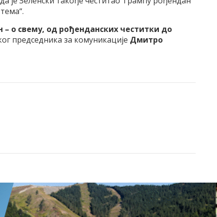
 да је Зеленски такође честитао Трампу рођендан
тема“.
н – о свему, од рођенданских честитки до
нског председника за комуникације
Дмитро