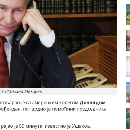
сти/Михаил Метцель
говарао је са америчким колегом
Доналдом
 рођендан, потврдио је помоћник председника
рајао је 55 минута, известио је Ушаков.