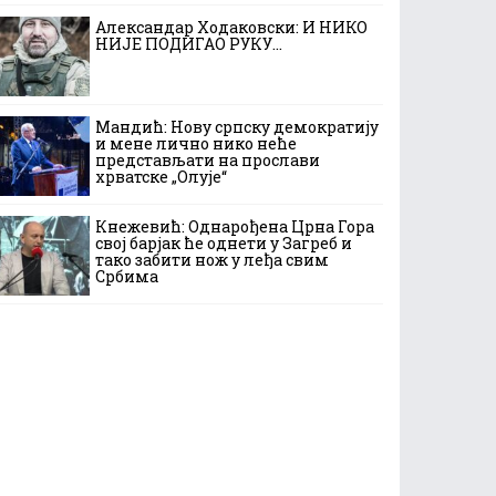
Александар Ходаковски: И НИКО
НИЈЕ ПОДИГАО РУКУ…
Мандић: Нову српску демократију
и мене лично нико неће
представљати на прослави
хрватске „Олује“
Кнежевић: Однарођена Црна Гора
свој барјак ће однети у Загреб и
тако забити нож у леђа свим
Србима