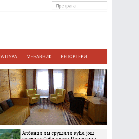
КУЛТУРА
МЕЋАВНИК
РЕПОРТЕРИ
Албанци им срушили куће, још
траже да Срби плате: Приштина