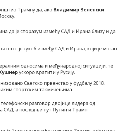
општио Трампу да, ако
Владимир Зеленски
Москву.
ина да је споразум између САД и Ирана близу и да
во што је сукоб између САД и Ирана, који је могао
тералним односима и међународној ситуацији, те
Кушнер
ускоро вратити у Русију.
анизовано Светско првенство у фудбалу 2018.
еликим спортским такмичењима.
. телефонски разговор двојице лидера од
а САД, а последњи пут Путин и Трамп