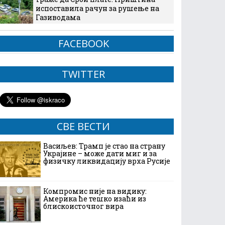
испоставила рачун за рушење на
Газиводама
FACEBOOK
TWITTER
СВЕ ВЕСТИ
Васиљев: Трамп је стао на страну
Украјине – може дати миг и за
физичку ликвидацију врха Русије
Компромис није на видику:
Америка ће тешко изаћи из
блискоисточног вира