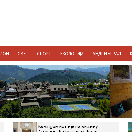
ГИОН
СВЕТ
СПОРТ
ЕКОЛОГИЈА
АНДРИЋГРАД
Компромис није на видику:
Америка ће тешко изаћи из