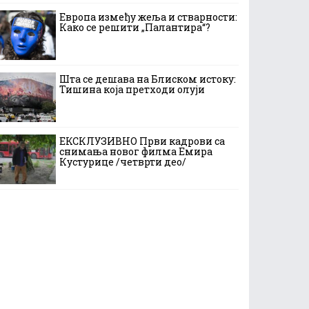
Европа између жеља и стварности:
Како се решити „Палантира“?
Шта се дешава на Блиском истоку:
Тишина која претходи олуји
ЕКСКЛУЗИВНО Први кадрови са
снимања новог филма Емира
Кустурице /четврти део/