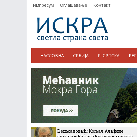
Импресум
Оглашавање
Контакт
НАСЛОВНА
СРБИЈА
Р. СРПСКА
РЕ
Кецмановић: Кољач Алијине
армије – Елфета Весели – морала