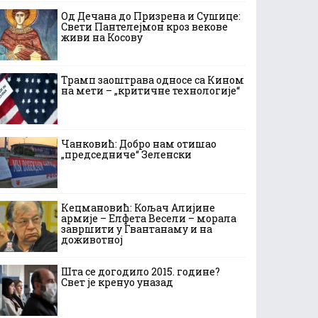
Од Дечана до Призрена и Сушице:
Свети Пантелејмон кроз векове
живи на Косову
Трамп заоштрава односе са Кином
на мети – „критичне технологије“
Чанковић: Добро нам отишао
„председниче“ Зеленски
Кецмановић: Кољач Алијине
армије – Елфета Весели – морала
завршити у Гвантанаму и на
доживотној
Шта се догодило 2015. године?
Свет је кренуо уназад