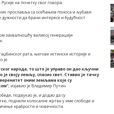
 Русије на почетку свог говора.
азник прославља са осећањем поноса и љубави
 дужности да брани интересе и будућност
ом захвалношћу великој генерацији
к.
аџбинског рата, његове истинске историје и
 је.
ског народа, то што је управо он дао кључни
је своју земљу, спасио свет. Ставио је тачку
уверенитет оним земљама које су
ком“
, изјавио је Владимир Путин.
беде, подвукао је, и додао да су
тке, поднели колосалне жртве у име слободе и
личење храбрости и човечности.