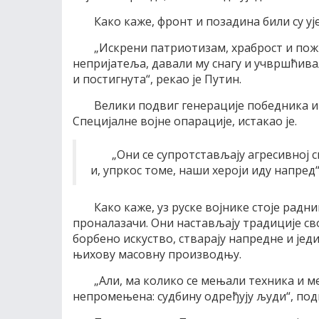
Како каже, фронт и позадина били су у
„Искрени патриотизам, храброст и пож
непријатеља, давали му снагу и учвршћивал
и постигнута“, рекао је Путин.
Велики подвиг генерације победника и
Специјалне војне опарације, истакао је.
„Они се супротстављају агресивној 
и, упркос томе, наши хероји иду напред“,
Како каже, уз руске војнике стоје рад
проналазачи. Они настављају традиције св
борбено искуство, стварају напредне и је
њихову масовну производњу.
„Али, ма колико се мењали техника и м
непромењена: судбину одређују људи“, подв