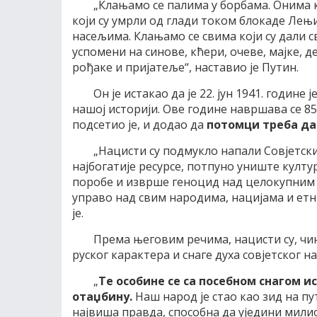
„Клањамо се палима у борбама. Онима 
који су умрли од глади током блокаде Лењ
насељима. Клањамо се свима који су дали св
успомени на синове, кћери, очеве, мајке, д
рођаке и пријатеље“, наставио је Путин.
Он је истакао да је 22. јун 1941. године 
нашој историји. Ове године навршава се 85
подсетио је, и додао да
потомци треба да 
„Нацисти су подмукло напали Совјетски
најбогатије ресурсе, потпуно униште култур
поробе и изврше геноцид над целокупним
управо над свим народима, нацијама и етн
је.
Према његовим речима, нацисти су, чин
руског карактера и снаге духа совјетског н
„
Те особине се са посебном снагом и
отаџбину.
Наш народ је стао као зид на п
највиша правда, способна да уједини милио