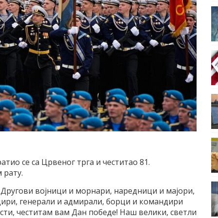
тио се са Црвеног трга и честитао 81.
 рату.
! Другови војници и морнари, наредници и мајори,
ири, генерали и адмирали, борци и командири
сти, честитам вам Дан победе! Наш велики, светли