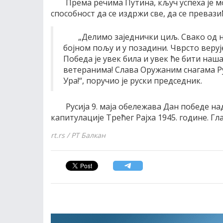
Према речима Путина, кључ успеха је м
способност да се издржи све, да се преваз
„Делимо заједнички циљ. Свако од на
бојном пољу и у позадини. Чврсто веруј
Победа је увек била и увек ће бити наш
ветеранима! Слава Оружаним снагама Ру
Ура!“, поручио је руски председник.
Русија 9. маја обележава Дан победе н
капитулације Трећег Рајха 1945. године. Гл
rt.rs / РТ Балкан