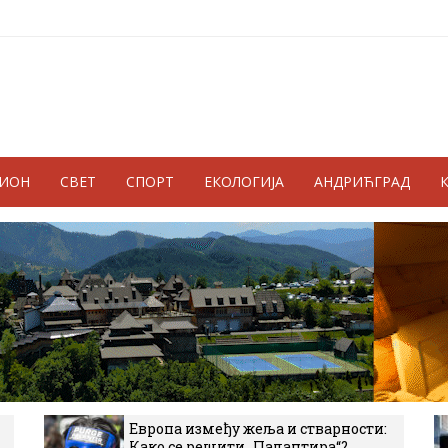
ГИОН
СВЕТ
СПОРТ
ЕКОЛОГИЈА
АНДРИЋГРАД
Европа између жеља и стварности:
Како се решити „Палантира“?