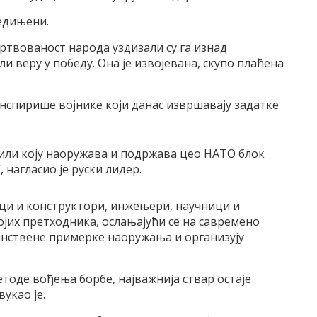
једињени.
ртвованост народа уздизали су га изнад
и веру у победу. Она је извојевана, скупо плаћена
нспирише војнике који данас извршавају задатке
сили коју наоружава и подржава цео НАТО блок
 нагласио је руски лидер.
ници и конструктори, инжењери, научници и
ојих претходника, ослањајући се на савремено
динствене примерке наоружања и организују
етоде вођења борбе, најважнија ствар остаје
укао је.