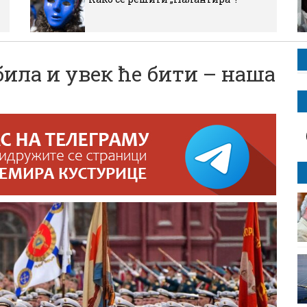
била и увек ће бити – наша