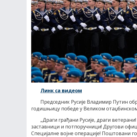
Линк са видеом
Председник Русије Владимир Путин обра
годишњицу победе у Великом отаџбинском
„Драги грађани Русије, драги ветерани
заставници и потпоручници! Другови офиц
Специјалне војне операције! Поштовани го