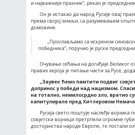
и најважнији празник“, рекао је председник
Он је истакао да народ Русије овај пр
према својој земљи, са разумевањем опште
домовине.
„Прослављамо са искреном синовск
победника“, поручио је руски председни
Очување сећања на догађаје Великог от
правих хероја је питање части за Русе, додао
„Заувек ћемо памтити подвиг совјет
допринос у победи над нацизмом. Спасио 
на тотално, немилосрдно зло, вратио с
капитулирале пред Хитлеровом Немач
Русија свето поштује наслеђе војника по
совјетски војници претрпели огромне губи
достојанства народе Европе, те постали о