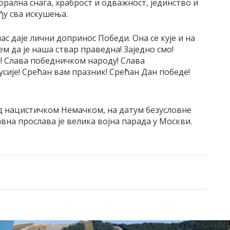
орална снага, храброст и одважност, јединство и
иђу сва искушења.
с даје лични допринос Победи. Она се кује и на
ем да је наша ствар праведна! Заједно смо!
а! Слава победничком народу! Слава
сије! Срећан вам празник! Срећан Дан победе!
ад нацистичком Немачком, на датум безусловне
авна прослава је велика војна парада у Москви.