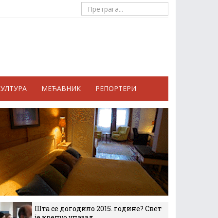
КУЛТУРА
МЕЋАВНИК
РЕПОРТЕРИ
Шта се догодило 2015. године? Свет
је кренуо уназад