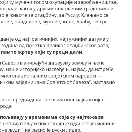
који су мучени током окупације и заробљеништве,
инграде, као и у другим опкољеним градовима и
оје животе за отаџбину, за Русију. Клањамо се
едове, прадедове, мужеве, жене, браћу, сестре,
један је од најтрагичнијих, најтужнијих датума у
 година од почетка Великог отаџбинског рата,
памте жртву који су преци дали.
 Савез, планирајући да заузму земљу и њене
у, наше историјско наслеђе и, најзад, да истребе,
 многонационалним совјетским народом —
ичким заједницама Совјетског Савеза“, наставио
и се, предвидели све осим оног најважнијег –
арода.
спољавају у временима која су најтежа за
ут непријатељу и показао да је оданост домовини
не људи“, нагласио је руски лидер
.