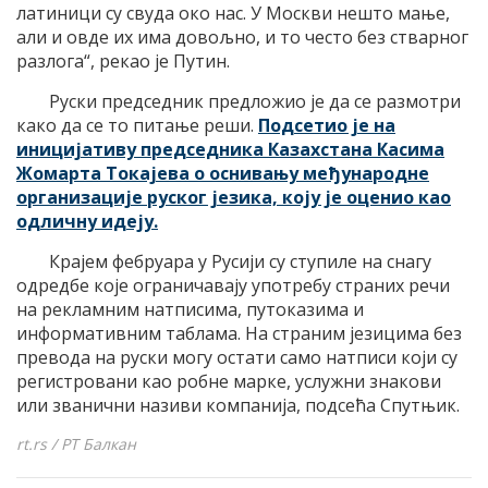
латиници су свуда око нас. У Москви нешто мање,
али и овде их има довољно, и то често без стварног
разлога“, рекао је Путин.
Руски председник предложио је да се размотри
како да се то питање реши.
Подсетио је на
иницијативу председника Казахстана Касима
Жомарта Токајева о оснивању међународне
организације руског језика, коју је оценио као
одличну идеју.
Крајем фебруара у Русији су ступиле на снагу
одредбе које ограничавају употребу страних речи
на рекламним натписима, путоказима и
информативним таблама. На страним језицима без
превода на руски могу остати само натписи који су
регистровани као робне марке, услужни знакови
или званични називи компанија, подсећа Спутњик.
rt.rs / РТ Балкан