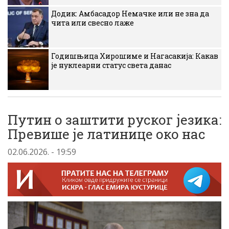
Додик: Амбасадор Немачке или не зна да
чита или свесно лаже
Годишњица Хирошиме и Нагасакија: Какав
је нуклеарни статус света данас
Путин о заштити руског језика:
Превише је латинице око нас
02.06.2026. - 19:59