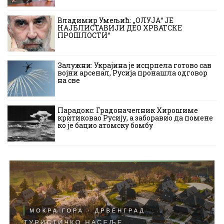
Владимир Умељић: „ОЛУЈА“ ЈЕ
НАЈБЛИСТАВИЈИ ДЕО ХРВАТСКЕ
ПРОШЛОСТИ“
Залужни: Украјина је исцрпела готово сав
војни арсенал, Русија пронашла одговор
на све
Парадокс: Градоначелник Хирошиме
критиковао Русију, а заборавио да помене
ко је бацио атомску бомбу