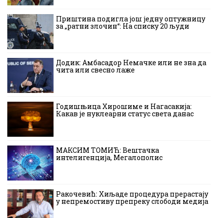
Приштина подигла још једну оптужницу
за „ратни злочин“: На списку 20 људи
Додик: Амбасадор Немачке или не зна да
чита или свесно лаже
Годишњица Хирошиме и Нагасакија:
Какав је нуклеарни статус света данас
МАКСИМ ТОМИЋ: Вештачка
интелигенција, Мегалополис
Ракочевић: Хиљаде процедура прерастају
у непремостиву препреку слободи медија