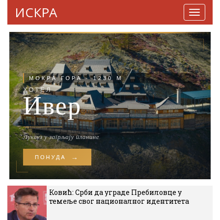
ИСКРА
Навига
Ковић: Срби да уграде Пребиловце у
темеље свог националног идентитета