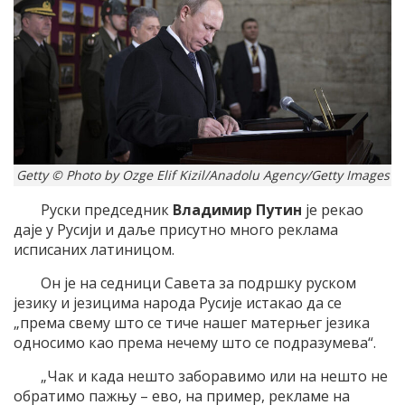
Getty © Photo by Ozge Elif Kizil/Anadolu Agency/Getty Images
Руски председник
Владимир Путин
је рекао
даје у Русији и даље присутно много реклама
исписаних латиницом.
Он је на седници Савета за подршку руском
језику и језицима народа Русије истакао да се
„према свему што се тиче нашег матерњег језика
односимо као према нечему што се подразумева“.
„Чак и када нешто заборавимо или на нешто не
обратимо пажњу – ево, на пример, рекламе на