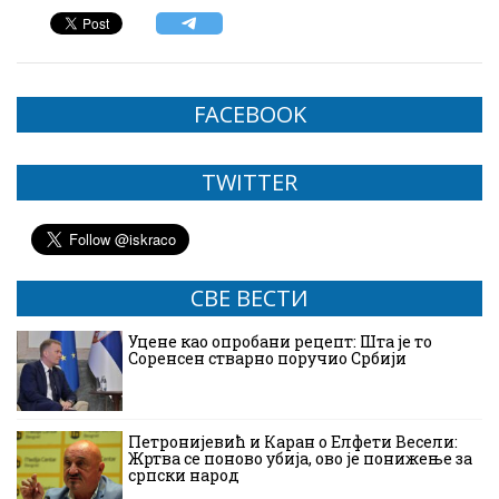
FACEBOOK
TWITTER
СВЕ ВЕСТИ
Уцене као опробани рецепт: Шта је то
Соренсен стварно поручио Србији
Петронијевић и Каран о Елфети Весели:
Жртва се поново убија, ово је понижење за
српски народ