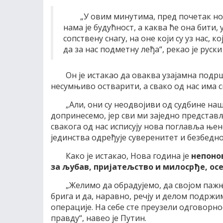
„У овим минутима, пред почетак но
нама је будућност, а каква ће она бити,
сопствену снагу, на оне који су уз нас, к
да за нас подметну леђа“, рекао је руск
Он је истакао да оваква узајамна подрш
несумњиво остварити, а свако од нас има св
„Али, они су неодвојиви од судбине на
допринесемо, јер сви ми заједно представљ
свакога од нас исписују нова поглавља ње
јединства одређује суверенитет и безбедно
Како је истакао, Нова година је
непоно
за љубав, пријатељство и милосрђе, о
„Желимо да обрадујемо, да својом паж
брига и да, наравно, речју и делом подржи
операције. На себе сте преузели одговорнос
правду“, навео је Путин.