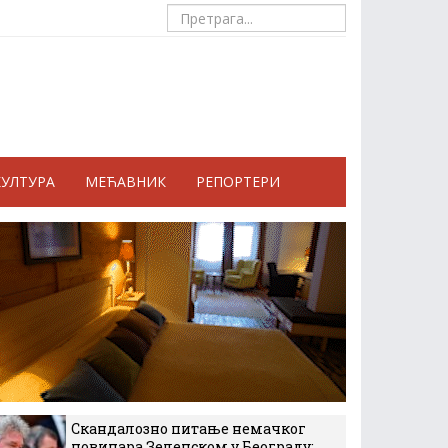
КУЛТУРА
МЕЋАВНИК
РЕПОРТЕРИ
Скандалозно питање немачког
новинара Зеленском у Београду: