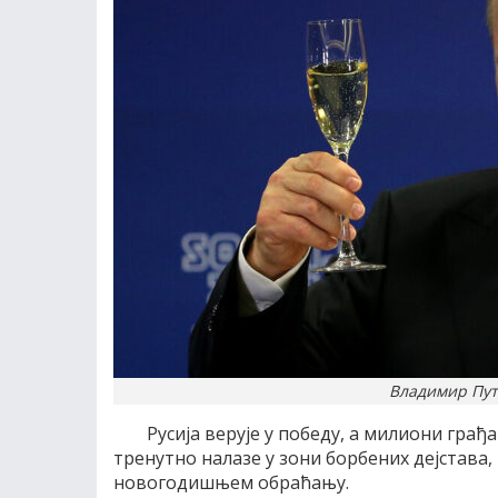
Владимир Пути
Русија верује у победу, а милиони грађ
тренутно налазе у зони борбених дејстава,
новогодишњем обраћању.