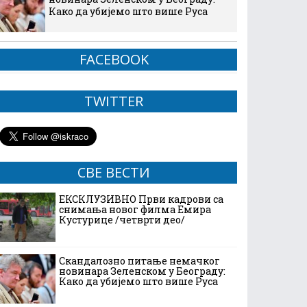
Како да убијемо што више Руса
FACEBOOK
TWITTER
СВЕ ВЕСТИ
ЕКСКЛУЗИВНО Први кадрови са
снимања новог филма Емира
Кустурице /четврти део/
Скандалозно питање немачког
новинара Зеленском у Београду:
Како да убијемо што више Руса