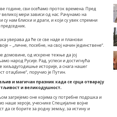
ве године, сви осећамо проток времена. Пред
 у великој мери зависи од нас. Рачунамо на
оји су нам блиски и драги, и који су увек спремни
и председник.
ка уверава да ће се све наде и планови
оје – „личне, посебне, на свој начин јединствене“.
ше домовине, од искрене тежње да јој
амо народ Русије. Рад, успеси и достигнућа
не хиљадугодишње историје, а снага нашег
ст отаџбине“, поручио је Путин.
вљив и магичан празник када се срца отварају
сетљивост и великодушност.
њом загрејемо оне којима су потребне подршка и
мо наше хероје, учеснике Специјалне војне
т да се борите за родну земљу, за истину и