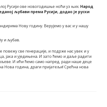
елој Русији ове новогодишње ноћи уз њих.
Народ
реданој љубави према Русији, додао је руски
дирима Нову годину. Верујемо у вас и у нашу
у и љубав.
 повежу све генерације, и подрже нас увек и у
ца, јака и уједињена. И зато ћемо и даље радити
иљеве. И ићи ћемо само напред, ради наше деце
ћна Нова година, драги пријатељи! Срећна нова