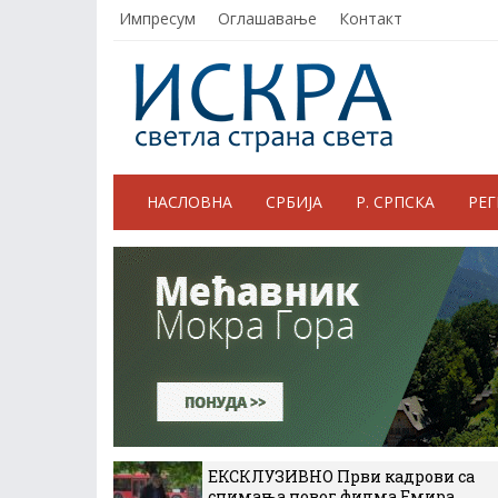
Импресум
Оглашавање
Контакт
НАСЛОВНА
СРБИЈА
Р. СРПСКА
РЕ
ЕКСКЛУЗИВНО Први кадрови са
снимања новог филма Емира