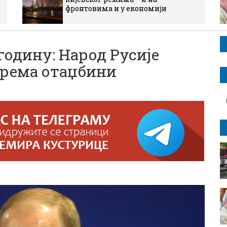
фронтовима и у економији
годину: Народ Русије
према отаџбини