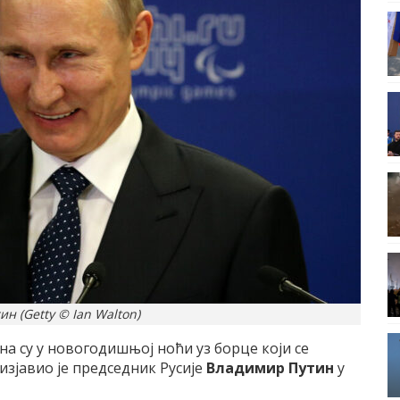
н (Getty © Ian Walton)
ана су у новогодишњој ноћи уз борце који се
 изјавио је председник Русије
Владимир Путин
у