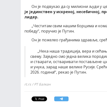
Он је подвукао да су милиони људи у ц
је јединствен у искреној, несебичној, п
лидер.
„Честитам свим нашим борцима и коман
победу“, поручио је Путин.
Он је пожелео грађанима здравље, срећ
„Нека наша традиција, вера и сећање
свему. Заједно смо једна велика породи
и стварати, остваривати постављене ц
и унука, зарад наше велике Русије. Сре
2026. година!“, рекао је Путин.
rt.rs / РТ Балкан