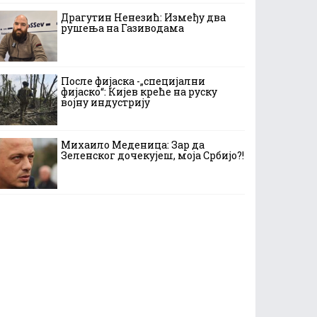
Драгутин Ненезић: Између два
рушења на Газиводама
После фијаска -„специјални
фијаско“: Кијев креће на руску
војну индустрију
Михаило Меденица: Зар да
Зеленског дочекујеш, моја Србијо?!