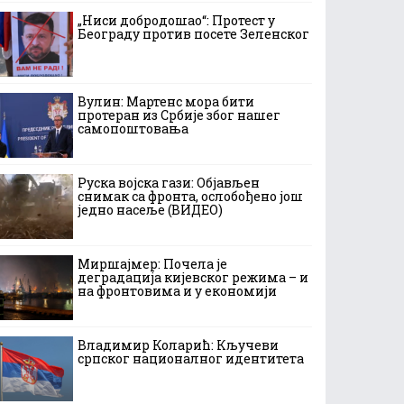
„Ниси добродошао“: Протест у
Београду против посете Зеленског
Вулин: Мартенс мора бити
протеран из Србије због нашег
самопоштовања
Руска војска гази: Објављен
снимак са фронта, ослобођено још
једно насеље (ВИДЕО)
Миршајмер: Почела је
деградација кијевског режима – и
на фронтовима и у економији
Владимир Коларић: Кључеви
српског националног идентитета