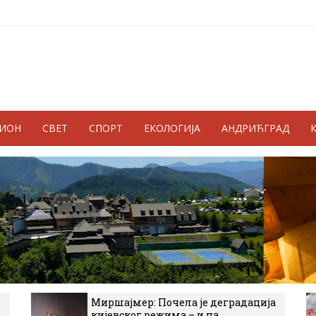
ГИОН
СВЕТ
СПОРТ
ЕКОЛОГИЈА
АНДРИЋГРАД
Миршајмер: Почела је деградација
кијевског режима – и на