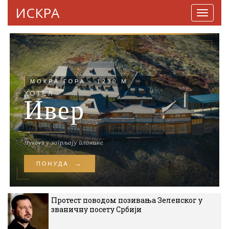
ИСКРА
Навига
Протест поводом позивања Зеленског у
званичну посету Србији