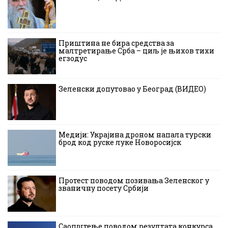
Приштина не бира средства за
малтретирање Срба – циљ је њихов тихи
егзодус
Зеленски допутовао у Београд (ВИДЕО)
Медији: Украјина дроном напала турски
брод код руске луке Новоросијск
Протест поводом позивања Зеленског у
званичну посету Србији
Саопштење поводом резултата конкурса