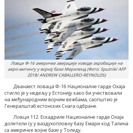
Ловци Ф-16 америчке авијације изводе акробације на
аеро-митингу у војној бази Мериленд (Фото: Sputnik/ AFP
2018/ ANDREW CABALLERO-REYNOLDS)
Дванаест ловаца Ф-16 Националне гарде Охаја
стигло је у недељу у Естонију како би учествовали
на међународним војним вежбама, саопштио је
Генералштаб естонских Снага одбране.
Ловци 112. Ескадриле Националне гарде Охаја
долетели су у ваздухопловну базу Емари код Талина
са америчке војне базе у Толеду.