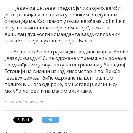
„Један од циљева предстојећих војних вежби
јесте развијање вештина у великим ваздушним
операцијама. Као помоћ у овим вежбама доћи ће и
искусне авио-нишанџије из Белгије“, рекао је
вршилац дужности команданта ваздухопловних
снага Естоније, пуковник Ријво Валге.
Војне вежбе ће трајати до средине марта. Вежбе
„ваздух-ваздух“ биће одржане у тренажним зонама
предвиђеним у ову сврху на острвима и у Западној
Естонији на висини изнад километар и по. Вежбе
„ваздух-земља“ биће одржане на централном
полигону Снага одбране, а у његовој близини су
могући летови и на малим висинама.
rs.sputniknews.com