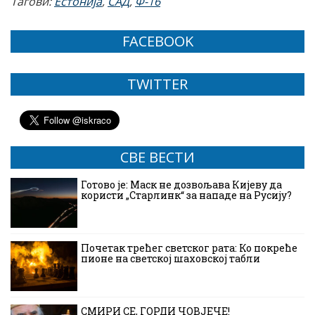
Тагови:
Естонија
,
САД
,
Ф-16
FACEBOOK
TWITTER
СВЕ ВЕСТИ
Готово је: Маск не дозвољава Кијеву да
користи „Старлинк“ за нападе на Русију?
Почетак трећег светског рата: Ко покреће
пионе на светској шаховској табли
СМИРИ СЕ, ГОРДИ ЧОВЈЕЧЕ!