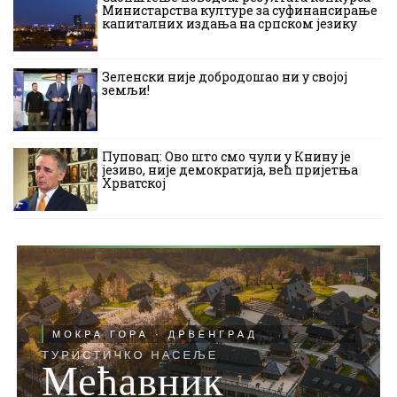
Министарства културе за суфинансирање
капиталних издања на српском језику
Зеленски није добродошао ни у својој
земљи!
Пуповац: Ово што смо чули у Книну је
језиво, није демократија, већ пријетња
Хрватској