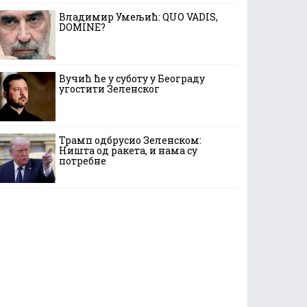
Владимир Умељић: QUO VADIS,
DOMINE?
Вучић ће у суботу у Београду
угостити Зеленског
Трамп одбрусио Зеленском:
Ништа од ракета, и нама су
потребне