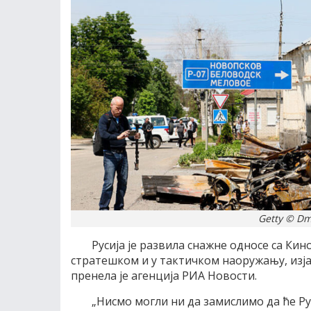
Getty © Dm
Русија је развила снажне односе са Ки
стратешком и у тактичком наоружању, изј
пренела је агенција РИА Новости.
„Нисмо могли ни да замислимо да ће Ру