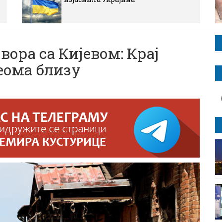
вора са Кијевом: Крај
еома близу