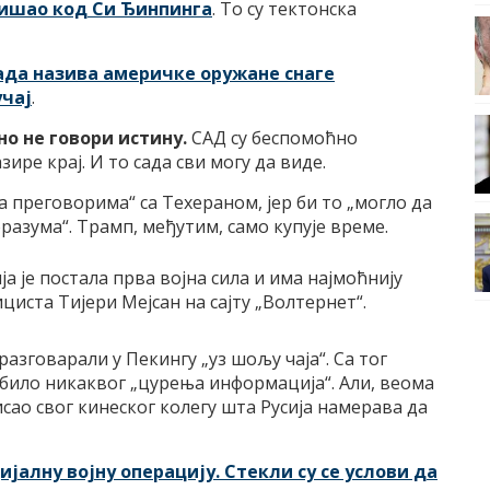
ишао код Си Ђинпинга
. То су тектонска
ада назива америчке оружане снаге
учај
.
но не говори истину.
САД су беспомоћно
зире крај. И то сада сви могу да виде.
а преговорима“ са Техераном, јер би то „могло да
азума“. Трамп, међутим, само купује време.
ија је постала прва војна сила и има најмоћнију
циста Тијери Мејсан на сајту „Волтернет“.
разговарали у Пекингу „уз шољу чаја“. Са тог
е било никаквог „цурења информација“. Али, веома
сао свог кинеског колегу шта Русија намерава да
јалну војну операцију. Стекли су се услови да