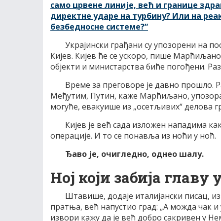
само црвене линије, већ и границе здр
директнe ударe на турбину? Или на реа
безбедносне системе?“
Украјински грађани су упозорени на по
Кијев. Кијев ће се ускоро, пише Марћиљано
објекти и министарства биће погођени. Ра
Време за преговоре је давно прошло. Р
Међутим, Путин, каже Марћиљано, упозорава 
могуће, евакуише из „осетљивих“ делова г
Кијев је већ сада изложен нападима ка
операције. И то се понавља из ноћи у ноћ.
Ђаво је, очигледно, однео шалу.
Ној који забија главу 
Штавише, додаје италијански писац, изг
пратња, већ напустио град: „А можда чак и 
извори кажу да је већ добро сакривен у Не