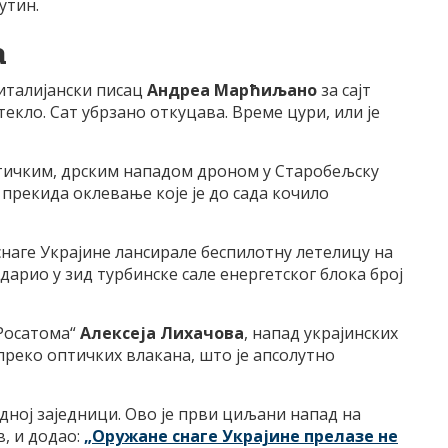
утин.
а
италијански писац
Андреа Марћиљано
за сајт
текло. Сат убрзано откуцава. Време цури, или је
тичким, дрским нападом дроном у Старобељску
 прекида оклевање које је до сада кочило
е снаге Украјине лансирале беспилотну летелицу на
дарио у зид турбинске сале енергетског блока број
Росатома“
Алексеја Лихачова
, напад украјинских
 преко оптичких влакана, што је апсолутно
ној заједници. Ово је први циљани напад на
в, и додао:
„Оружане снаге Украјине прелазе не