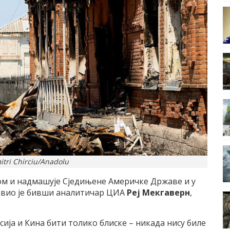
itri Chirciu/Anadolu
ном и надмашује Сједињене Америчке Државе и у
авио је бивши аналитичар ЦИА
Реј Мекгаверн
,
сија и Кина бити толико блиске – никада нису биле