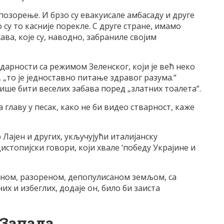
озорење. И брзо су евакуисале амбасаду и друге
су то касније порекле. С друге стране, имамо
а, које су, наводно, забраниле својим
идарности са режимом Зеленског, који је већ неко
, „то је једноставно питање здравог разума.“
више бити веселих забава поред „златних тоалета“.
ја главу у песак, како не би видео стварност, каже
 Лајен и других, укључујући италијанску
стопијски говори, који хвале ‘победу Украјине и
теном, разореном, депопулисаном земљом, са
х и избеглих, додаје он, било би заиста
 Запада