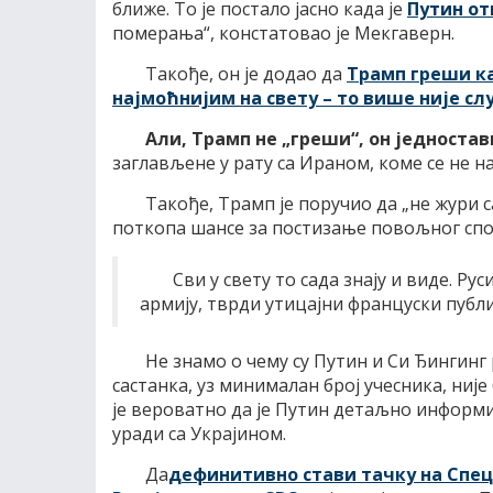
ближе. То је постало јасно када је
Путин от
померања“, констатовао је Мекгаверн.
Такође, он је додао да
Трамп греши к
најмоћнијим на свету – то више није сл
Али, Трамп не „греши“, он једностав
заглављене у рату са Ираном, коме се не на
Такође, Трамп је поручио да „не жури с
поткопа шансе за постизање повољног спор
Сви у свету то сада знају и виде. Рус
армију, тврди утицајни француски публи
Не знамо о чему су Путин и Си Ђингинг 
састанка, уз минималан број учесника, ниј
је вероватно да је Путин детаљно информи
уради са Украјином.
Да
дефинитивно стави тачку на Специ