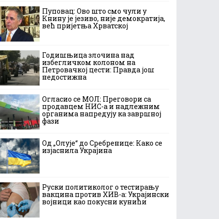
Пуповац: Ово што смо чули у
Книну је језиво, није демократија,
већ пријетња Хрватској
Годишњица злочина над
избегличком колоном на
Петровачкој цести: Правда још
недостижна
Огласио се МОЛ: Преговори са
продавцем НИС-а и надлежним
органима напредују ка завршној
фази
Од „Олује“ до Сребренице: Како се
изјаснила Украјина
Руски политиколог о тестирању
вакцина против ХИВ-а: Украјински
војници као покусни кунићи