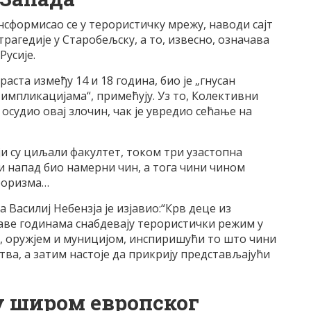
нсформисао се у терористичку мрежу, наводи сајт
агедије у Старобељску, а то, извесно, означава
Русије.
раста између 14 и 18 година, био је „гнусан
импликацијама“, примећују. Уз то, Колективни
 осудио овај злочин, чак је увредио сећање на
ји су циљали факултет, током три узастопна
и напад био намерни чин, а тога чини чином
ероризма…
 Василиј Небензја је изјавио:“Крв деце из
жаве годинама снабдевају терористички режим у
 оружјем и муницијом, инспиришући то што чини
а, а затим настоје да прикрију представљајући
у широм европског