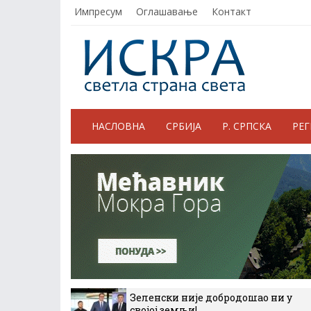
Импресум
Оглашавање
Контакт
НАСЛОВНА
СРБИЈА
Р. СРПСКА
РЕ
Зеленски није добродошао ни у
својој земљи!