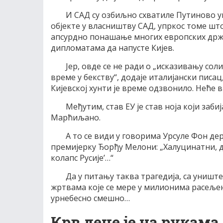
И САД су озбиљно схватиле Путиново уп
објекте у власништву САД, упркос томе што 
апсурдно понашање многих европских држав
дипломатама да напусте Кијев.
Јер, овде се не ради о „исказивању сол
време у бекству“, додаје италијански писац
Кијевској хунти је време одзвонило. Неће 
Међутим, став ЕУ је став ноја који заби
Марћиљано.
А то се види у говорима Урсуле Фон дер
премијерку Ђорђу Мелони: „Халуцинатни, ди
колапс Русије’…“
Да у питању таква трагедија, са униш
жртвама које се мере у милионима расељени
урнебесно смешно…
Крв деце је на рукама