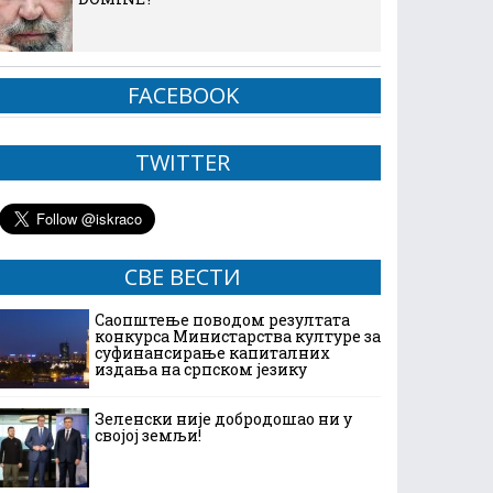
FACEBOOK
TWITTER
СВЕ ВЕСТИ
Саопштење поводом резултата
конкурса Министарства културе за
суфинансирање капиталних
издања на српском језику
Зеленски није добродошао ни у
својој земљи!