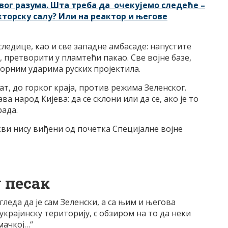
авог разума. Шта треба да очекујемо следеће –
кторску салу? Или на реактор и његове
следице, као и све западне амбасаде: напустите
, претворити у пламтећи пакао. Све војне базе,
зорним ударима руских пројектила.
ат, до горког краја, против режима Зеленског.
народ Кијева: да се ​​склони или да се, ако је то
рада.
кви нису виђени од почетка Специјалне војне
у песак
леда да је сам Зеленски, а са њим и његова
украјинску територију, с обзиром на то да неки
мачкој…“