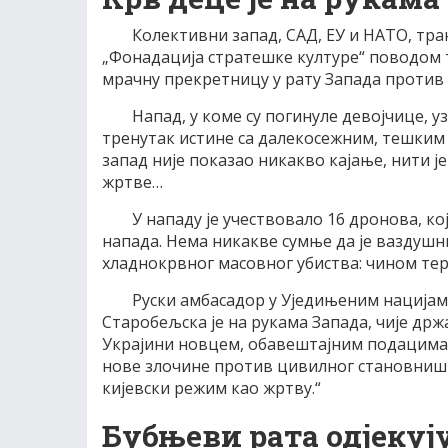
Колективни запад, САД, ЕУ и НАТО, тра
„Фонадација стратешке културе“ поводом тр
мрачну прекретницу у рату Запада против 
Напад, у коме су погинуле девојчице, уз
тренутак истине са далекосежним, тешким 
запад није показао никакво кајање, нити је
жртве…
У нападу је учествовало 16 дронова, ко
напада. Нема никакве сумње да је ваздушн
хладнокрвног масовног убиства: чином т
Руски амбасадор у Уједињеним нацијама
Старобељска је на рукама Запада, чије др
Украјини новцем, обавештајним подацима,
нове злочине против цивилног становништв
кијевски режим као жртву.“
Бубњеви рата одјекуј