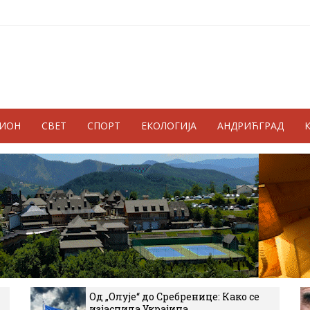
ГИОН
СВЕТ
СПОРТ
ЕКОЛОГИЈА
АНДРИЋГРАД
Од „Олује“ до Сребренице: Како се
изјаснила Украјина