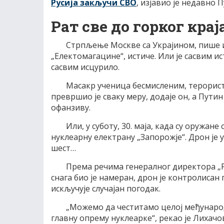
Русија закључи СВО
, изјавио је недавно П
Рат све до горког крај
Стрпљење Москве са Украјином, пише 
„Електомагацине“, истиче. Или је сасвим ис
сасвим исцурило.
Масакр ученица бесмисленим, терорис
превршио је сваку меру, додаје он, а Путин
офанзиву.
Или, у суботу, 30. маја, када су оружан
нуклеарну електрану „Запорожје“. Дрон је у
шест…
Према речима генералног директора „
снага био је намеран, дрон је контролисан
искључује случајан погодак.
„Можемо да честитамо целој међународ
главну опрему нуклеарке“, рекао је Лихачо