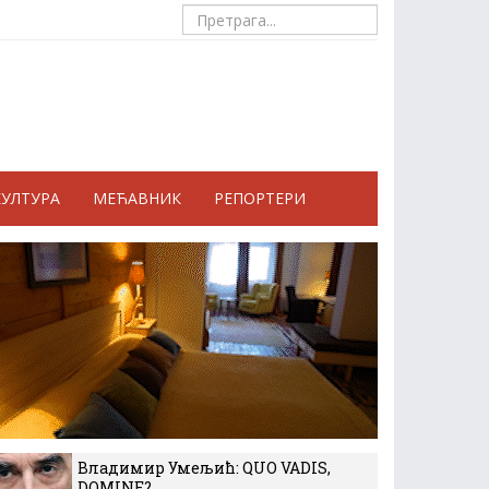
КУЛТУРА
МЕЋАВНИК
РЕПОРТЕРИ
Владимир Умељић: QUO VADIS,
DOMINE?