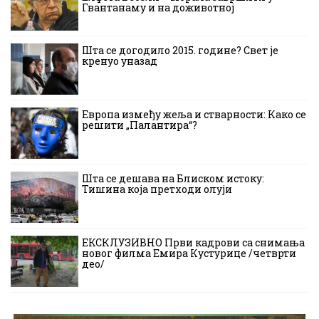
Гвантанаму и на доживотној
Шта се догодило 2015. године? Свет је
кренуо уназад
Европа између жеља и стварности: Како се
решити „Палантира“?
Шта се дешава на Блиском истоку:
Тишина која претходи олуји
ЕКСКЛУЗИВНО Први кадрови са снимања
новог филма Емира Кустурице /четврти
део/