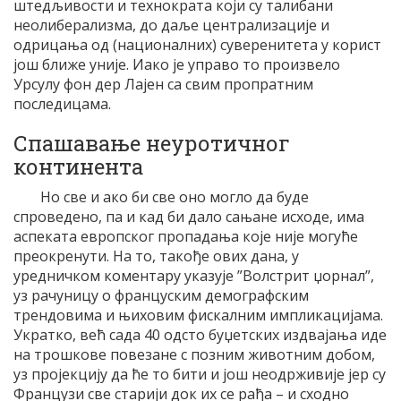
штедљивости и технократа који су талибани
неолиберализма, до даље централизације и
одрицања од (националних) суверенитета у корист
још ближе уније. Иако је управо то произвело
Урсулу фон дер Лајен са свим пропратним
последицама.
Спашавање неуротичног
континента
Но све и ако би све оно могло да буде
спроведено, па и кад би дало сањане исходе, има
аспеката европског пропадања које није могуће
преокренути. На то, такође ових дана, у
уредничком коментару указује ”Волстрит џорнал”,
уз рачуницу о француским демографским
трендовима и њиховим фискалним импликацијама.
Укратко, већ сада 40 одсто буџетских издвајања иде
на трошкове повезане с позним животним добом,
уз пројекцију да ће то бити и још неодрживије јер су
Французи све старији док их се рађа – и сходно