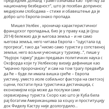
председник Доналд Трамп означава као ”претњу за
националну безбедност”, што је посебан допринос
медијским слободама – стиже и обавештење да је
добро што Европа онако пропада.
Мишел Уелбек , хроничар карактеристичног
француског пропадања, био је у праву кад је (још
2014) бележио да је његова земља – и не само
његова земља, него читава Европа – ”одустала од
прогреса”, тако да ”нисмо само туристи у сопственој
земљи, него вољни учесници у туризму…”, пише у
”Њујорк тајмсу” један предавач политичких наука с
Оксфорда који ту Уелбекову визију дефинише као
”мрачно пророчанску” и сам на том трагу предвиђа
да ће – буде ли имала вишка среће – Европа
уистину, уместо иоле озбиљног фактора на светској
сцени, постати пука туристичка дестинација, с
економијом која може да послужи само
сервисирању туриста. Скоро као што је Куба била
рај богатим Американцима за коцку и проституцију
док Фиделу Кастру није дозлогрдило…