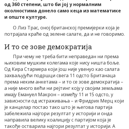
од 360 степени, што би јој у нормалним
околностима донело само кеца из математике
и опште културе.
О Лиз Трас, оној британској премијерки која је
потрајала краће од зелене салате, да и не говоримо.
И то се зове демократија
При чему не треба бити неправедан ни према
њиховим мушким колегама које нису ништа боље.
Од Кира Стармера који још није увенуо као салата
захваљујући подршци свега 11 одсто Британаца
према неким анкетама – и то се зове демократија –
а није много већи ни рејтинг коју у својим земљама
имају Емануел Макрон – између 11 и 15 одсто, у
зависности од истраживања – и Фридрих Мерц који
је канцелар постао тако што је његова партија
забележила најгори резултат у историји и онда
направила велику коалицију с партијом која је
такође остварила најгори резултат у историји. А