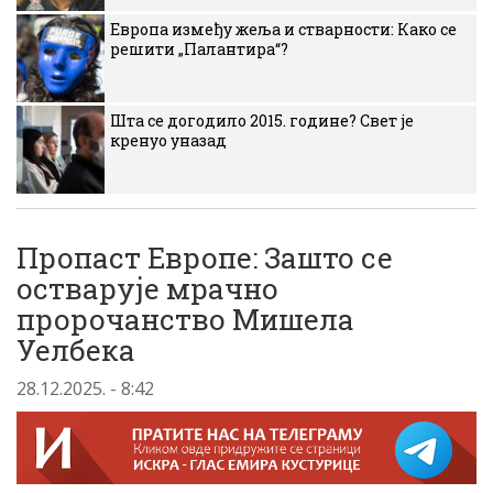
Европа између жеља и стварности: Како се
решити „Палантира“?
Шта се догодило 2015. године? Свет је
кренуо уназад
Пропаст Европе: Зашто се
остварује мрачно
пророчанство Мишела
Уелбека
28.12.2025. - 8:42