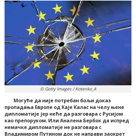
© Getty Images / Kotenko_A
Могуће да није потребан бољи доказ
пропадања Европе од Каје Калас на челу њене
дипломатије јер неће да разговара с Русијом
као препоруком. Или Аналена Бербок да испред
немачке дипломатије не разговара с
Владимиром Путином док не направи заокрет