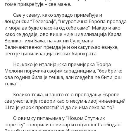
томе привређује – све мање.
Све у свему, како злурадо примећује и
лондонски ”Телеграф”, ”неуротична Европа пропада
и мора да буде спасена од себе саме”. Макар и ако,
како се додаје, ово више није цивилизација Карла
Великог или Баха, па чак ни Сулејмана
Величанственог премда је и он сакупљао евнухе,
него је цивилизација ситних бирократа.
Но, како је италијанска премијерка Ђорђа
Мелони поручила својим сарадницима, ”без бриге:
ова година била је тешка, али следећа ће бити још
тежа”…
Колико тежа, и зашто се о пропадању Европе
све учесталије говори као о несумњивој чињеници?
Шта је узрок пропасти? И да ли има лека за то?
О овим су питањима у ”Новом Спутњик
поретку” говорили новинар и социолог Слободан