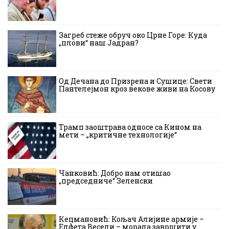
Загреб стеже обруч око Црне Горе: Куда
„плови“ наш Јадран?
Од Дечана до Призрена и Сушице: Свети
Пантелејмон кроз векове живи на Косову
Трамп заоштрава односе са Кином на
мети – „критичне технологије“
Чанковић: Добро нам отишао
„председниче“ Зеленски
Кецмановић: Кољач Алијине армије –
Елфета Весели – морала завршити у