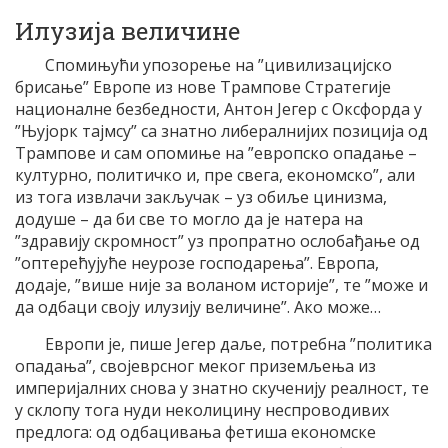
Илузија величине
Спомињући упозорење на ”цивилизацијско
брисање” Европе из нове Трампове Стратегије
националне безбедности, Антон Јегер с Оксфорда у
”Њујорк тајмсу” са знатно либералнијих позиција од
Трампове и сам опомиње на ”европско опадање –
културно, политичко и, пре свега, економско”, али
из тога извлачи закључак – уз обиље цинизма,
додуше – да би све то могло да је натера на
”здравију скромност” уз пропратно ослобађање од
”оптерећујуће неурозе господарења”. Европа,
додаје, ”више није за воланом историје”, те ”може и
да одбаци своју илузију величине”. Ако може…
Европи је, пише Јегер даље, потребна ”политика
опадања”, својеврсног меког приземљења из
империјалних снова у знатно скученију реалност, те
у склопу тога нуди неколицину неспроводивих
предлога: од одбацивања фетиша економске