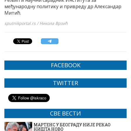
Рељић и научни сарадник Института за
међународну политику и привреду др Александар
Митић.
sputnikportal.rs / Никола Врзић
FACEBOOK
TWITTER
СВЕ ВЕСТИ
МАРТЕНС У БЕОГРАДУ НИЈЕ РЕКАО
НИШТА НОВО