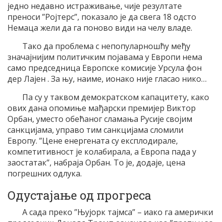
једно недавно истраживање, чије резултате
преноси ”Ројтерс”, показало је да свега 18 одсто
Немаца жели да га поново види на челу владе.
Тако да проблема с непопуларношћу међу
значајнијим политичким појавама у Европи нема
само председница Европске комисије Урсула фон
дер Лајен . За њу, наиме, ионако није гласао нико…
Па су у таквом демократском капацитету, како
ових дана опомиње мађарски премијер Виктор
Орбан, уместо обећаног сламања Русије својим
санкцијама, управо тим санкцијама сломили
Европу. ”Цене енергената су експлодирале,
компетитивност је колабирала, а Европа пада у
заостатак”, набраја Орбан. То је, додаје, цена
погрешних одлука.
Одустајање од прогреса
А сада преко ”Њујорк тајмса” – иако га амерички