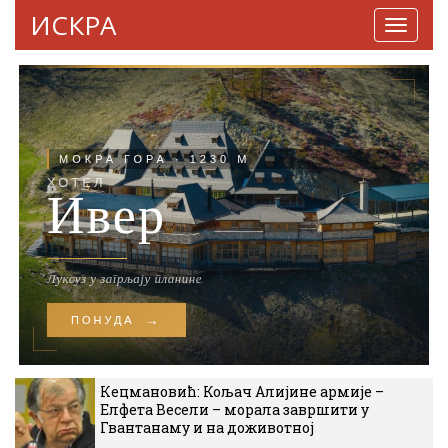
ИСКРА
Навига
Кецмановић: Кољач Алијине армије –
Елфета Весели – морала завршити у
Гвантанаму и на доживотној