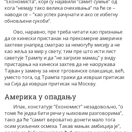
”Економиста”, који су најавили ”самит сумње” од
кога ”немају тако велика очекивања” па ће се –
наводи се – ”као успех рачунати и ако се избегну
обновљени сукоби”.
Ово, наравно, пре треба читати као признање
да се кинески пристанак на прекомерне америчке
захтеве унапред сматрао за немогућу мисију а не
као жеља за мир у свету; тим пре што исти лист
саветује Трампу и да ”не загризе мамац” у виду
пристајања на кинески захтев да не наоружава
Тајван у замену за неке трговинске олакшице, већ,
уместо тога, од Трампа тражи да изврши притисак
на Сија да изврши притисак на Москву.
Америка у опадању
Ипак, констатује ”Економист” незадовољно, ”о
томе ће једва бити речи у њиховим разговорима”,
тако да ће ”самит вероватно донети мало тога
осим усиљених осмеха. Такав мањак амбиција је”,