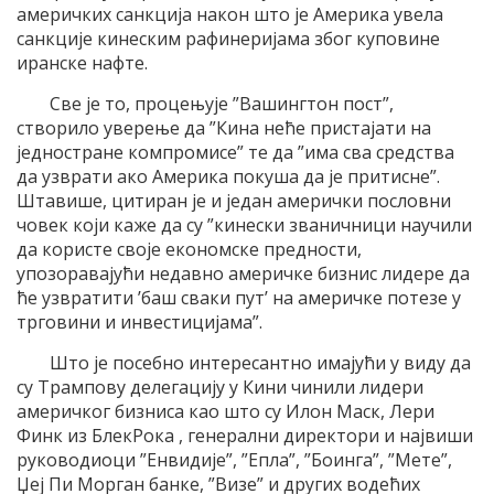
америчких санкција након што је Америка увела
санкције кинеским рафинеријама због куповине
иранске нафте.
Све је то, процењује ”Вашингтон пост”,
створило уверење да ”Кина неће пристајати на
једностране компромисе” те да ”има сва средства
да узврати ако Америка покуша да је притисне”.
Штавише, цитиран је и један амерички пословни
човек који каже да су ”кинески званичници научили
да користе своје економске предности,
упозоравајући недавно америчке бизнис лидере да
ће узвратити ’баш сваки пут’ на америчке потезе у
трговини и инвестицијама”.
Што је посебно интересантно имајући у виду да
су Трампову делегацију у Кини чинили лидери
америчког бизниса као што су Илон Маск, Лери
Финк из БлекРока , генерални директори и највиши
руководиоци ”Енвидије”, ”Епла”, ”Боинга”, ”Мете”,
Џеј Пи Морган банке, ”Визе” и других водећих