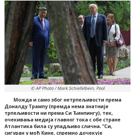
© AP Photo / Mark Schiefelbein, Pool
Можда и само због нетрпељивости према
Доналду Трампу (премда нема знатније
трпељивости ни према Си Ђинпингу), тек,
очекивања медија главног тока с обе стране
Атлантика била су упадљиво слична. ”Си,
сигуран у моћ Кине, спремно дочекује