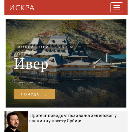
ИСКРА
Навига
Протест поводом позивања Зеленског у
званичну посету Србији