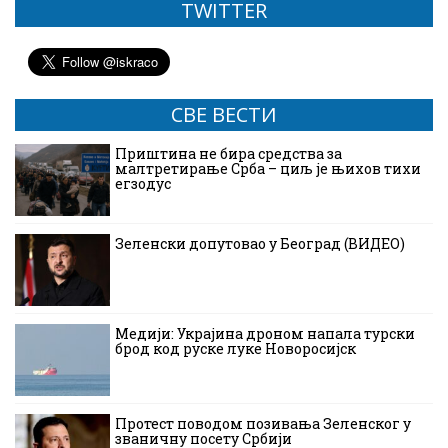
TWITTER
СВЕ ВЕСТИ
Приштина не бира средства за
малтретирање Срба – циљ је њихов тихи
егзодус
Зеленски допутовао у Београд (ВИДЕО)
Медији: Украјина дроном напала турски
брод код руске луке Новоросијск
Протест поводом позивања Зеленског у
званичну посету Србији