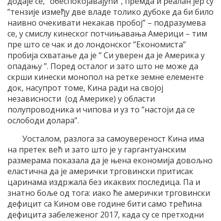
додаје се, ”обеспокојавајући”, премда и реалан јер су
”тензије између две владе толико дубоке да би било
наивно очекивати некакав пробој” – подразумева
се, у смислу кинеског потчињавања Америци – тим
пре што се чак и до лондонског ”Економиста”
пробија схватање да је ” Си уверен да је Америка у
опадању ”. Поред осталог и зато што не може да
скрши кинески монопол на ретке земне елементе
док, насупрот томе, Кина ради на својој
независности (од Америке) у области
полупроводника и чипова и уз то ”настоји да се
ослободи долара”.
Уосталом, разлога за самоувереност Кина има
на претек већ и зато што је у гаргантуанским
размерама показала да је њена економија довољно
еластична да је амерички трговински притисак
царинама издржала без икаквих последица. Па и
знатно боље од тога: иако ће амерички трговински
дефицит са Кином ове године бити само трећина
дефицита забележеног 2017, када су се претходни