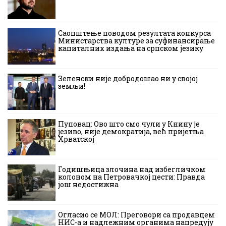
Саопштење поводом резултата конкурса
Министарства културе за суфинансирање
капиталних издања на српском језику
Зеленски није добродошао ни у својој
земљи!
Пуповац: Ово што смо чули у Книну је
језиво, није демократија, већ пријетња
Хрватској
Годишњица злочина над избегличком
колоном на Петровачкој цести: Правда
још недостижна
Огласио се МОЛ: Преговори са продавцем
НИС-а и надлежним органима напредују