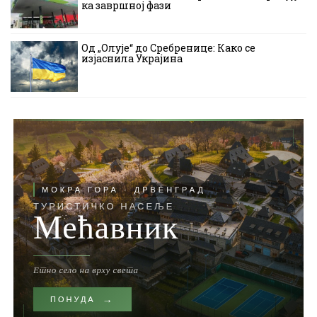
ка завршној фази
Од „Олује“ до Сребренице: Како се
изјаснила Украјина