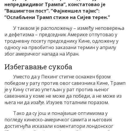
непредвидивог Трампа”, констатовао је
”Вашингтон пост”. ”Фајненшел тајмс”:
”Ослабљени Трамп стиже на Сијев терен.”
У таквом је расположењу – између неповерења
и дефетизма – председник Америке отпутовао у
тродневну посету председнику Кине, одложену у
односу на првобитно заказани термин у априлу
због америчког напада на Иран.
Избегавање сукоба
Уместо да у Пекинг стигне оснажен брзом
победом у рату против овог савезника Кине, Трамп
је у Кину стигао упетљан у рат против њеног
савезника у коме не може да победи, а не може из
њега ни да изађе. Изузев тоталним поразом.
Тако да су још и понајвише оптимизма у
погледу кинеско-америчког самита и његових
достигнућа исказали коментатори лондонског