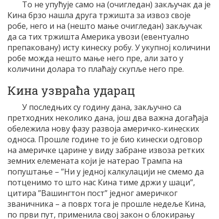
То не упућује само на (очигледан) закључак да је
Кина брзо нашла друга тржишта за извоз своје
робе, него и на (нешто мање очигледан) закључак
да са тих тржишта Америка увози (евентуално
препаковану) исту кинеску робу. У укупној количини
робе можда нешто мање него пре, али зато у
количини долара то плаћају скупље него пре.
Кина узвраћа ударац
У последњих су годину дана, закључно са
претходних неколико дана, још два важна догађаја
обележила нову фазу развоја америчко-кинеских
односа. Прошле године то је био кинески одговор
на америчке царине у виду забране извоза ретких
земних елемената који је натерао Трампа на
попуштање – ”Ни у једној калкулацији не смемо да
потценимо то што нас Кина тиме држи у шаци”,
цитира ”Вашингтон пост” једног америчког
званичника – а поврх тога је прошле недеље Кина,
по први пут, применила свој закон о блокирању