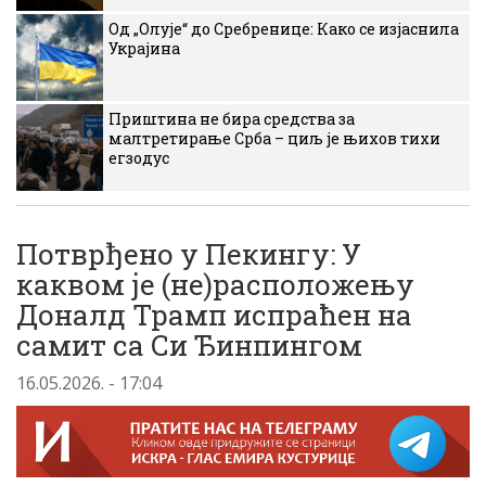
Од „Олује“ до Сребренице: Како се изјаснила
Украјина
Приштина не бира средства за
малтретирање Срба – циљ је њихов тихи
егзодус
Потврђено у Пекингу: У
каквом је (не)расположењу
Доналд Трамп испраћен на
самит са Си Ђинпингом
16.05.2026. - 17:04