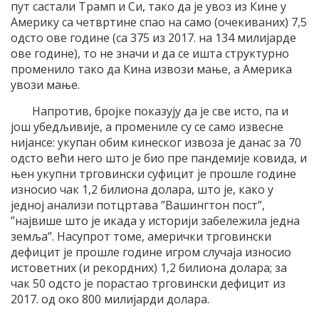
пут састали Трамп и Си, тако да је увоз из Кине у
Америку са четвртине спао на само (очекиваних) 7,5
одсто ове године (са 375 из 2017. на 134 милијарде
ове године), то не значи и да се ишта структурно
променило тако да Кина извози мање, а Америка
увози мање.
Напротив, бројке показују да је све исто, па и
још убедљивије, а промениле су се само извесне
нијансе: укупан обим кинеског извоза је данас за 70
одсто већи него што је био пре пандемије ковида, и
њен укупни трговински суфицит је прошле године
износио чак 1,2 билиона долара, што је, како у
једној анализи потцртава ”Вашингтон пост”,
”највише што је икада у историји забележила једна
земља”. Насупрот томе, амерички трговински
дефицит је прошле године игром случаја износио
истоветних (и рекордних) 1,2 билиона долара; за
чак 50 одсто је порастао трговински дефицит из
2017. од око 800 милијарди долара.