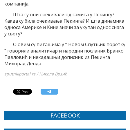
компанија.
Шта су они очекивали од самита у Пекингу?
Каква су била очекивања Пекинга? И шта динамика
односа Америке и Кине значи за укупан однос снага
у свету?
О овим су питањима у ” Новом Спутњик поретку
” говорили аналитичар и народни посланик Бранко
Павловић и некадашњи дописник из Пекинга
Милорад Денда.
sputnikportal.rs / Никола Врзић
FACEBOOK