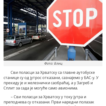
Фото: Блиц
Сви поласци за Хрватску са главне аутобуске
станице су од јутрос отказани, сазнајемо у БАС-у. У
прекиду је и железнички саобраћај, а у Загреб и
Сплит за сада је могуће само авионима.
– Сви поласци за Хрватску у току јутра и
преподнева су отказани. Први наредни полазак