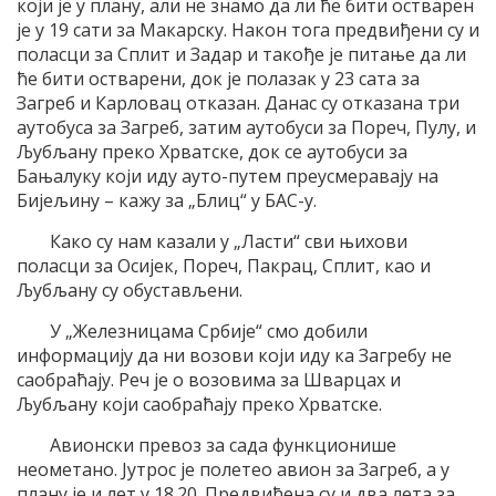
који је у плану, али не знамо да ли ће бити остварен
је у 19 сати за Макарску. Након тога предвиђени су и
поласци за Сплит и Задар и такође је питање да ли
ће бити остварени, док је полазак у 23 сата за
Загреб и Карловац отказан. Данас су отказана три
аутобуса за Загреб, затим аутобуси за Пореч, Пулу, и
Љубљану преко Хрватске, док се аутобуси за
Бањалуку који иду ауто-путем преусмеравају на
Бијељину – кажу за „Блиц“ у БАС-у.
Како су нам казали у „Ласти“ сви њихови
поласци за Осијек, Пореч, Пакрац, Сплит, као и
Љубљану су обустављени.
У „Железницама Србије“ смо добили
информацију да ни возови који иду ка Загребу не
саобраћају. Реч је о возовима за Шварцах и
Љубљану који саобраћају преко Хрватске.
Авионски превоз за сада функционише
неометано. Јутрос је полетео авион за Загреб, а у
плану је и лет у 18.20. Предвиђена су и два лета за