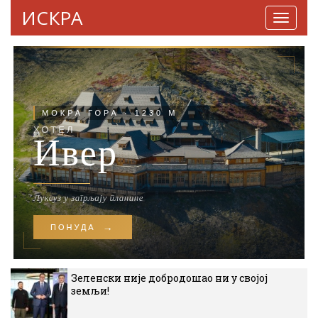
ИСКРА
Навига
Зеленски није добродошао ни у својој
земљи!