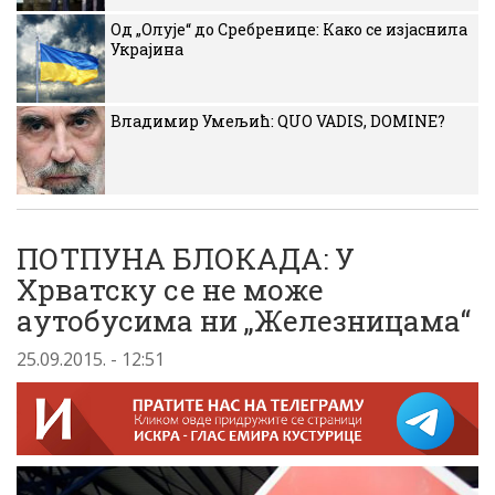
Од „Олује“ до Сребренице: Како се изјаснила
Украјина
Владимир Умељић: QUO VADIS, DOMINE?
ПОТПУНА БЛОКАДА: У
Хрватску се не може
аутобусима ни „Железницама“
25.09.2015. - 12:51