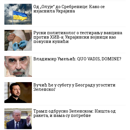
Од „Олује“ до Сребренице: Како се
изјаснила Украјина
Руски политиколог о тестирању вакцина
против ХИВ-а: Украјински војници као
покусни кунићи
Владимир Умељић: QUO VADIS, DOMINE?
Вучић ће у суботу у Београду угостити
Зеленског
Трамп одбрусио Зеленском: Ништа од
ракета, и нама су потребне