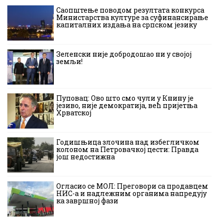
Саопштење поводом резултата конкурса
Министарства културе за суфинансирање
капиталних издања на српском језику
Зеленски није добродошао ни у својој
земљи!
Пуповац: Ово што смо чули у Книну је
језиво, није демократија, већ пријетња
Хрватској
Годишњица злочина над избегличком
колоном на Петровачкој цести: Правда
још недостижна
Огласио се МОЛ: Преговори са продавцем
НИС-а и надлежним органима напредују
ка завршној фази