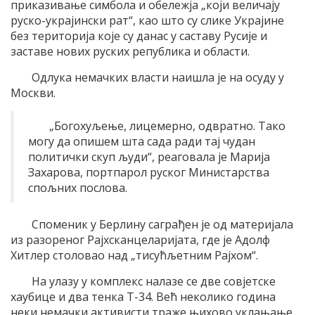
приказивање симбола и обележја „који величају
руско-украјински рат“, као што су слике Украјине
без територија које су данас у саставу Русије и
заставе нових руских република и области.
Одлука немачких власти наишла је на осуду у
Москви.
„Богохуљење, лицемерно, одвратно. Тако
могу да опишем шта сада ради тај чудан
политички скуп људи“, реаговала је Марија
Захарова, портпарол руског Министарства
спољних послова.
Споменик у Берлину саграђен је од материјала
из разореног Рајхсканцеларијата, где је Адолф
Хитлер столовао над „тисућљетним Рајхом“.
На улазу у комплекс налазе се две совјетске
хаубице и два тенка Т-34. Већ неколико година
неки немачки активисти траже њихово уклањање,