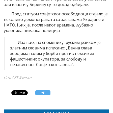
али власти у Берлину су то досад одбијале.
Пред статуом совјетског ослободиоца стајало је
неколико демонстраната са заставама Украјине и
НАТО. Њих је, после неког времена, љубазно
уклонила немачка полиција.
Иза њих, на споменику, руским језиком је
златним словима исписано: „Вечна слава
херојима палим у борби против немачких
фашистичких окупатора, за слободу и
независност Совјетског савеза“.
rt.rs / РТ Балкан