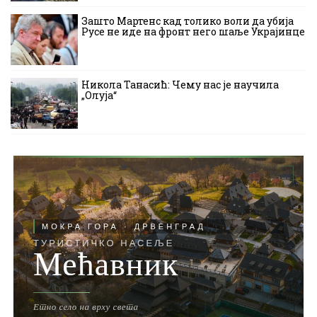
Зашто Мартенс кад толико воли да убија
Русе не иде на фронт него шаље Украјинце
Никола Танасић: Чему нас је научила
„Олуја“