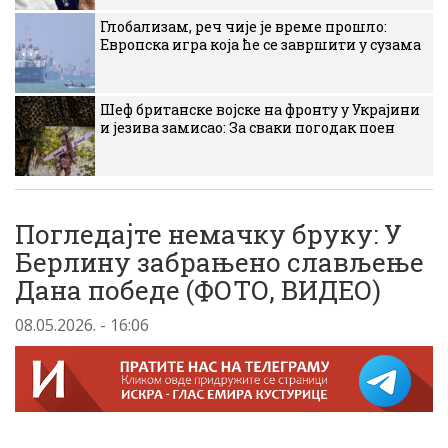
Глобализам, реч чије је време прошло:
Европска игра која ће се завршити у сузама
Шеф британске војске на фронту у Украјини
и језива замисао: За сваки погодак поен
Погледајте немачку бруку: У
Берлину забрањено слављење
Дана победе (ФОТО, ВИДЕО)
08.05.2026. - 16:06