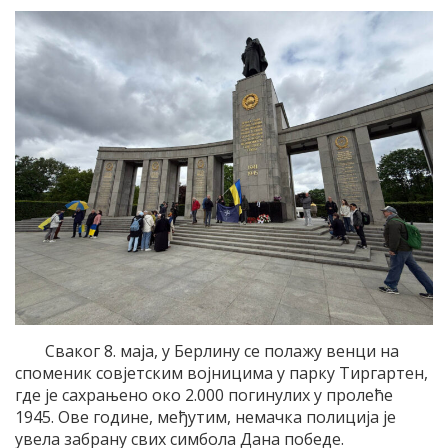
Сваког 8. маја, у Берлину се полажу венци на
споменик совјетским војницима у парку Тиргартен,
где је сахрањено око 2.000 погинулих у пролеће
1945. Ове године, међутим, немачка полиција је
увела забрану свих симбола Дана победе.