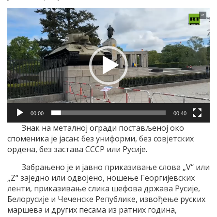
Прегледач
видео
записа
00:00
00:40
Знак на металној огради постављеној око
споменика је јасан: без униформи, без совјетских
ордена, без застава СССР или Русије.
Забрањено је и јавно приказивање слова „V“ или
„Z“ заједно или одвојено, ношење Георгијевских
ленти, приказивање слика шефова држава Русије,
Белорусије и Чеченске Републике, извођење руских
маршева и других песама из ратних година,