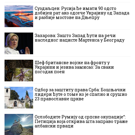
Суздаљцев: Русија ће имати 90 одсто
добијен рат ако одсече Украјину од Запада
и разбије мостове на Дњепру
Захарова: Зашто Запад ћути на речи
наследног нацисте Мартенса у Београду
Шеф британске војске на фронту у
Украјини и језива замисао: За сваки
погодак поен
Одбор за заштиту права Срба: Бошњачки
лидери ћуте о томе ко је спалио и срушио
23 православне цркве
Ослободите Румију од српске окупације“:
Петиција која открива шта заправо траже
албански прваци