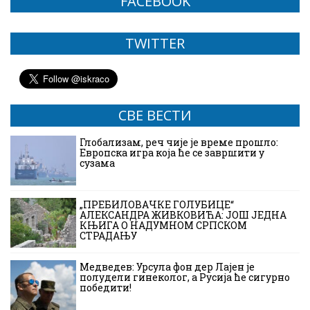
FACEBOOK
TWITTER
СВЕ ВЕСТИ
Глобализам, реч чије је време прошло:
Европска игра која ће се завршити у
сузама
„ПРЕБИЛОВАЧКЕ ГОЛУБИЦЕ“
АЛЕКСАНДРА ЖИВКОВИЋА: ЈОШ ЈЕДНА
КЊИГА О НАДУМНОМ СРПСКОМ
СТРАДАЊУ
Медведев: Урсула фон дер Лајен је
полудели гинеколог, а Русија ће сигурно
победити!