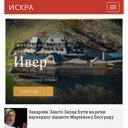
ИСКРА
Навига
Захарова: Зашто Запад ћути на речи
наследног нацисте Мартенса у Београду