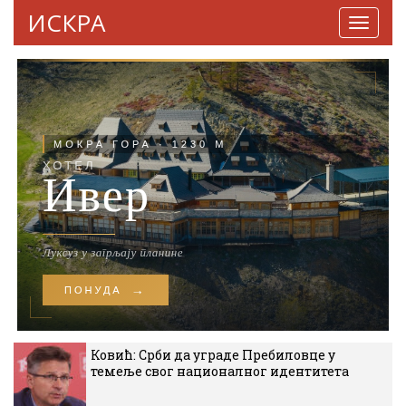
ИСКРА
Навига
Ковић: Срби да уграде Пребиловце у
темеље свог националног идентитета