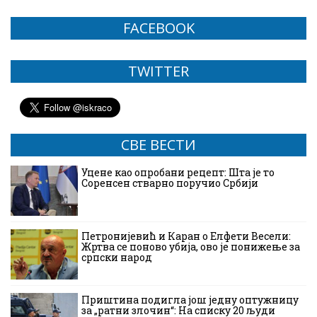
FACEBOOK
TWITTER
СВЕ ВЕСТИ
Уцене као опробани рецепт: Шта је то
Соренсен стварно поручио Србији
Петронијевић и Каран о Елфети Весели:
Жртва се поново убија, ово је понижење за
српски народ
Приштина подигла још једну оптужницу
за „ратни злочин“: На списку 20 људи