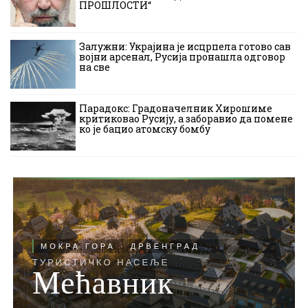
ПРОШЛОСТИ“
Залужни: Украјина је исцрпела готово сав
војни арсенал, Русија пронашла одговор
на све
Парадокс: Градоначелник Хирошиме
критиковао Русију, а заборавио да помене
ко је бацио атомску бомбу