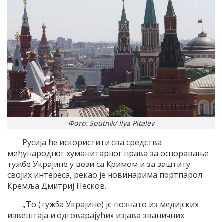
Фото: Sputnik/ Ilya Pitalev
Русија ће искористити сва средства
међународног хуманитарног права за оспоравање
тужбе Украјине у вези са Кримом и за заштиту
својих интереса, рекао је новинарима портпарол
Кремља Дмитриј Песков.
„То (тужба Украјине) је познато из медијских
извештаја и одговарајућих изјава званичних