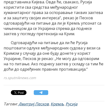
представника Кијева. Овде ће, свакако, Русија
користити сва средства међународног
хуманитарног права за оспоравање таквих захтева
и за заштиту својих интереса“, рекао је Песков
одговарајући на питање да ли је Кремљ упознат са
чињеницом да се Украјина спрема да поднесе
захтев у погледу претензија на Крим.
Одговарајући на питање да ли ће Русија
поштовати одлуке међународних судова у вези са
Кримом у случају да оне буду донете у корист
Украјине, Песков је рекао: „Не могу да одговорим
на то питање. Ако поднесу захтев у складу са тим ће
доћи до одређених правних противакција.“
rs.sputniknews.com
Тагови:
Дмитриј Песков
,
Кремљ
,
Русија