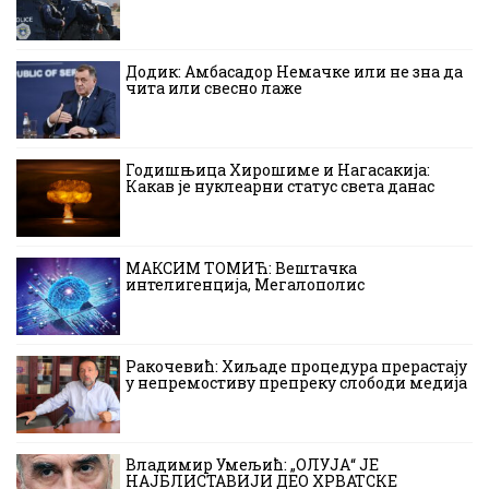
Додик: Амбасадор Немачке или не зна да
чита или свесно лаже
Годишњица Хирошиме и Нагасакија:
Какав је нуклеарни статус света данас
МАКСИМ ТОМИЋ: Вештачка
интелигенција, Мегалополис
Ракочевић: Хиљаде процедура прерастају
у непремостиву препреку слободи медија
Владимир Умељић: „ОЛУЈА“ ЈЕ
НАЈБЛИСТАВИЈИ ДЕО ХРВАТСКЕ