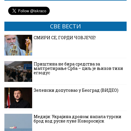
СВЕ ВЕСТИ
СМИРИ СЕ, ГОРДИ ЧОВЈЕЧЕ!
Приштина не бира средства за
малтретирање Срба – циљ је њихов тихи
егзодус
Зеленски допутовао у Београд (ВИДЕО)
Медији: Украјина дроном напала турски
брод код руске луке Новоросијск