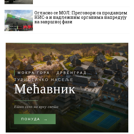
Огласио се МОЛ: Преговори са продавцем
НИС-а и надлежним органима напредују
ка завршној фази