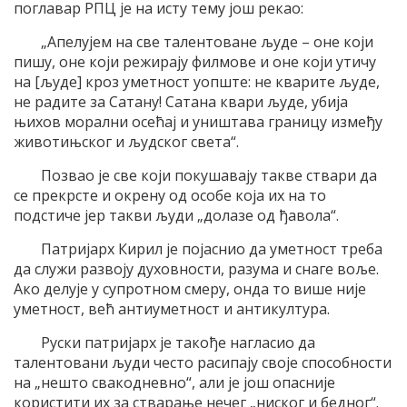
поглавар РПЦ је на исту тему још рекао:
„Апелујем на све талентоване људе – оне који
пишу, оне који режирају филмове и оне који утичу
на [људе] кроз уметност уопште: не кварите људе,
не радите за Сатану! Сатана квари људе, убија
њихов морални осећај и уништава границу између
животињског и људског света“.
Позвао је све који покушавају такве ствари да
се прекрсте и окрену од особе која их на то
подстиче јер такви људи „долазе од ђавола“.
Патријарх Кирил је појаснио да уметност треба
да служи развоју духовности, разума и снаге воље.
Ако делује у супротном смеру, онда то више није
уметност, већ антиуметност и антикултура.
Руски патријарх је такође нагласио да
талентовани људи често расипају своје способности
на „нешто свакодневно“, али је још опасније
користити их за стварање нечег „ниског и бедног“.