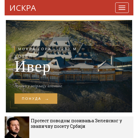
ИСКРА
Навига
Протест поводом позивања Зеленског у
званичну посету Србији