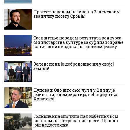
Протест поводом позивања Зеленског у
званичну посету Србији
Саопштење поводом резултата конкурса
Министарства културе за суфинансирање
капиталних издања на српском језику
Зеленски није добродошао ни у својој
земљи!
Пуповац: Ово што смо чули у Книну је
језиво, није демократија, већ пријетња
Хрватској
Годишњица злочина над избегличком
колоном на Петровачкој цести: Правда
још недостижна