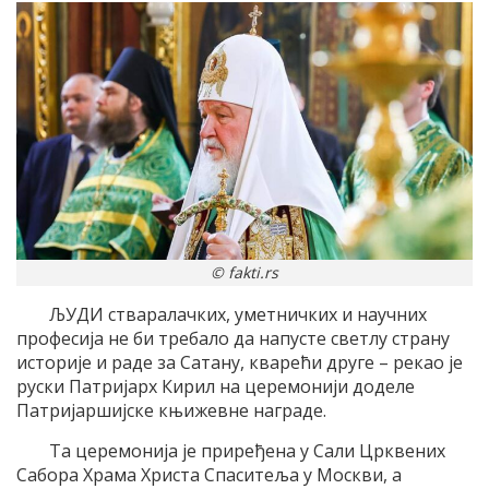
© fakti.rs
ЉУДИ стваралачких, уметничких и научних
професија не би требало да напусте светлу страну
историје и раде за Сатану, кварећи друге – рекао је
руски Патријарх Кирил на церемонији доделе
Патријаршијске књижевне награде.
Та церемонија је приређена у Сали Црквених
Сабора Храма Христа Спаситеља у Москви, а