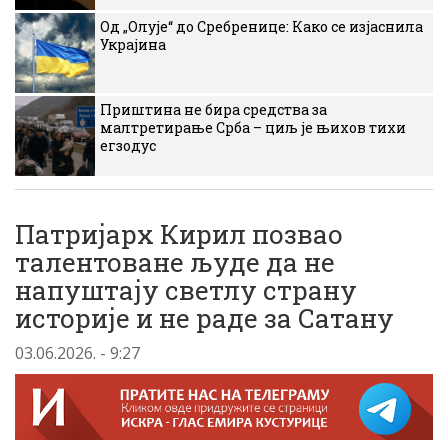
Од „Олује“ до Сребренице: Како се изјаснила
Украјина
Приштина не бира средства за
малтретирање Срба – циљ је њихов тихи
егзодус
Патријарх Кирил позвао
талентоване људе да не
напуштају светлу страну
историје и не раде за Сатану
03.06.2026. - 9:27