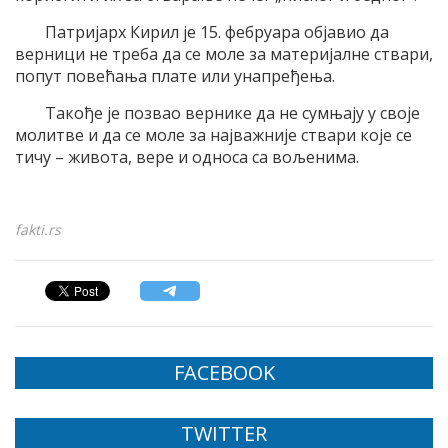
Патријарх Кирил је 15. фебруара објавио да
верници не треба да се моле за материјалне ствари,
попут повећања плате или унапређења.
Такође је позвао вернике да не сумњају у своје
молитве и да се моле за најважније ствари које се
тичу – живота, вере и односа са вољенима.
fakti.rs
FACEBOOK
TWITTER