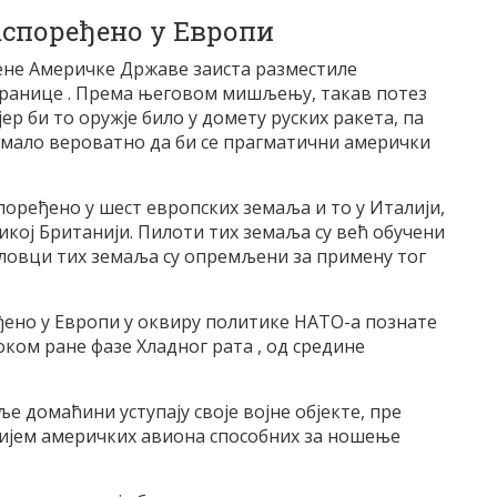
аспоређено у Европи
ене Америчке Државе заиста разместиле
 границе . Према његовом мишљењу, такав потез
ер би то оружје било у домету руских ракета, па
је мало вероватно да би се прагматични амерички
поређено у шест европских земаља и то у Италији,
ликој Британији. Пилоти тих земаља су већ обучени
– ловци тих земаља су опремљени за примену тог
ђено у Европи у оквиру политике НАТО-а познате
оком ране фазе Хладног рата , од средине
 домаћини уступају своје војне објекте, пре
ријем америчких авиона способних за ношење