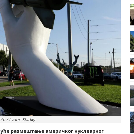
to / Lynne Sladky
гуће размештање америчког нуклеарног