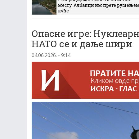
месту, Албанци им прете рушење
куће
Опасне игре: Нуклеарн
НАТО се и даље шири
04.06.2026. - 9:14