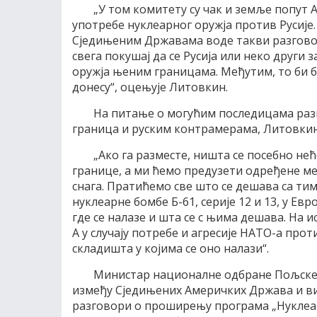
„У том комитету су чак и земље попут А
употребе нуклеарног оружја против Русије.
Сједињеним Државама воде такви разговори
свега покушај да се Русија или неко друг
оружја њеним границама. Међутим, то би би
донесу“, оцењује Литовкин.
На питање о могућим последицама раз
граница и руским контрамерама, Литовкин
„Aко га разместе, ништа се посебно не
границе, а ми ћемо предузети одређене ме
снага. Пратићемо све што се дешава са ти
нуклеарне бомбе Б-61, серије 12 и 13, у 
где се налазе и шта се с њима дешава. На 
А у случају потребе и агресије НАТО-а прот
складишта у којима се оно налази“.
Министар националне одбране Пољске 
између Сједињених Америчких Држава и в
разговори о проширењу програма „Нуклеар ш