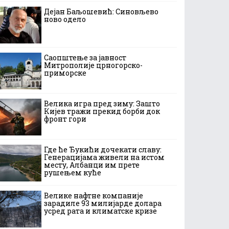
Дејан Баљошевић: Синовљево
ново одело
Саопштење за јавност
Митрополије црногорско-
приморске
Велика игра пред зиму: Зашто
Кијев тражи прекид борби док
фронт гори
Где ће Ђукићи дочекати славу:
Генерацијама живели на истом
месту, Албанци им прете
рушењем куће
Велике нафтне компаније
зарадиле 93 милијарде долара
усред рата и климатске кризе