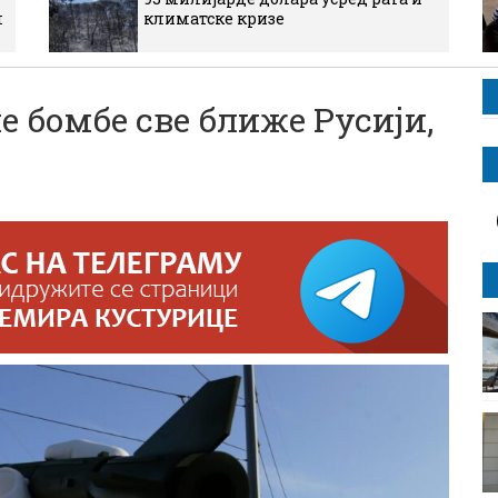
м
климатске кризе
е бомбе све ближе Русији,