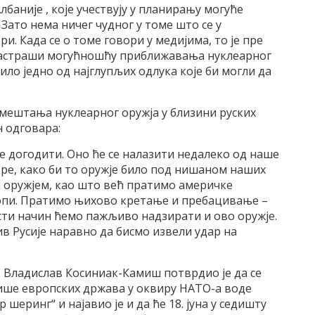
лбаније , које учествују у планирању могуће
 Зато нема ничег чудног у томе што се у
. Када се о томе говори у медијима, то је пре
и застраши могућношћу приближавања нуклеарног
ло једно од најглупљих одлука које би могли да
мештања нуклеарног оружја у близини руских
 одговара:
ће догодити. Оно ће се налазити недалеко од наше
ре, како би то оружје било под нишаном наших
м оружјем, као што већ пратимо америчке
Европи. Пратимо њихово кретање и пребацивање –
исти начин ћемо пажљиво надзирати и ово оружје.
ив Русије наравно да бисмо извели удар на
Владислав Косиниак-Камиш потврдио је да се
ише европских држава у оквиру НАТО-а воде
еринг“ и најавио је и да ће 18. јуна у седишту