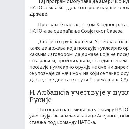
Тај програм омогућава да америчко ну
НАТО земљама , док контролу над његово
Државе.
Програм је настао током Хладног рата,
НАТО-а за одвраћање Совјетског Савеза .
„Све је то грубо кршење Уговора о неш
каже да држава која поседује нуклеарно ор
каквим изговором, да државе које не посед
стварањем, производњом, складиштењем и 
поседује нуклеарно оружје не сме ни дире
се упознаје са начином на који се такво о
Дакле, ове две тачке су већ прекршиле САД
И Албанија учествује у ну
Русије
Литовкин напомиње да у оквиру НАТО-а
учествују све земље-чланице Алијансе , оси
ставља под команду НАТО-а.