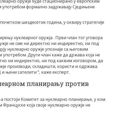
клеарно оружје буде стационирано у европским
м употребом формално задржавају Сједињене
 почетком шездесетих година, у оквиру стратегије
ирењу нуклеарног оружја . Први члан тог уговора
ужје не сме ни директно ни индиректно, ни под
ују нуклеарно оружје упознаје са његовим
употребом. Други члан каже да држава која не
ктно ни индиректно, ни под каквим изговором, да
ружје производи, складишти, користи и одржава.
 и њени сателити “, каже експерт.
клеарном планирању против
 постоји Комитет за нуклеарно планирање, у ком
м Француске која своје нуклеарно оружје не