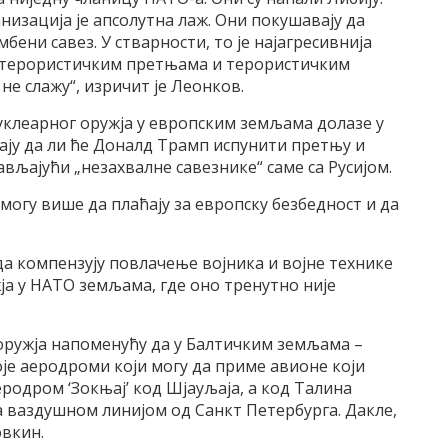
низација je апсолутнa лаж. Они покушавају да
бени савез. У стварности, то је најагресивнија
а терористичким претњама и терористичким
не слажу“, изричит је Леонков.
клеарног оружја у европским земљама долазе у
ају да ли ће Доналд Трамп испунити претњу и
вљајући „незахвалне савезнике“ саме са Русијом.
могу више да плаћају за европску безбедност и да
а компензују повлачење војника и војне технике
а у НАТО земљама, где оно тренутно није
оружја напоменућу да у Балтичким земљама –
оје аеродроми који могу да приме авионе који
еродром ‘Зокњај’ код Шјауљаја, а код Талина
ра ваздушном линијом од Санкт Петербурга. Дакле,
овкин.