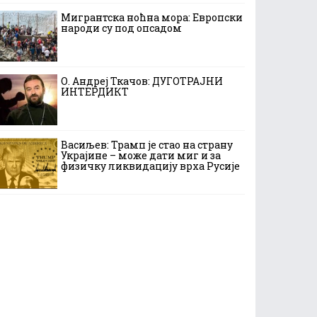
Мигрантска ноћна мора: Европски
народи су под опсадом
О. Андреј Ткачов: ДУГОТРАЈНИ
ИНТЕРДИКТ
Васиљев: Трамп је стао на страну
Украјине – може дати миг и за
физичку ликвидацију врха Русије