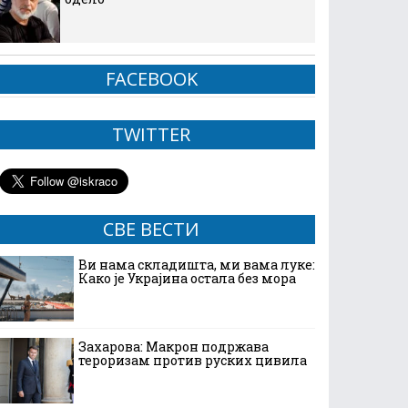
FACEBOOK
TWITTER
СВЕ ВЕСТИ
Ви нама складишта, ми вама луке:
Како је Украјина остала без мора
Захарова: Макрон подржава
тероризам против руских цивила