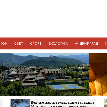
ГИОН
СВЕТ
СПОРТ
ЕКОЛОГИЈА
АНДРИЋГРАД
Велике нафтне компаније зарадиле
93 милијарде долара усред рата и