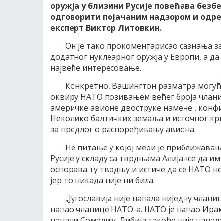
оружја у близини Русије повећава безбед
одговорити појачаним надзором и одре
експерт Виктор Литовкин.
Он је тако прокоментарисао сазнања з
додатног нуклеарног оружја у Европи, а д
највеће интересовање.
Конкретно, Вашингтон разматра могућ
оквиру НАТО позивањем већег броја члани
америчке авионе двоструке намене , конф
Неколико балтичких земаља и источног кри
за предлог о распоређивању авиона.
Не питање у којој мери је приближав
Русије у складу са тврдњама Алијансе да 
оспорава ту тврдњу и истиче да се НАТО н
јер то никада није ни била.
„Југославија није напала ниједну чланиц
напао чланице НАТО-а. НАТО је напао Ирак
напали Сомалију. Либија такође није напал