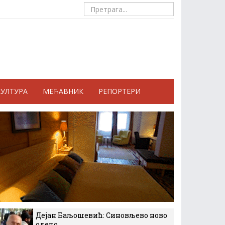
КУЛТУРА
МЕЋАВНИК
РЕПОРТЕРИ
Дејан Баљошевић: Синовљево ново
одело