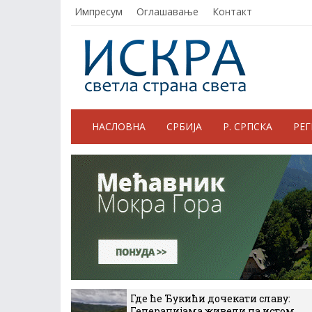
Импресум
Оглашавање
Контакт
НАСЛОВНА
СРБИЈА
Р. СРПСКА
РЕ
Где ће Ђукићи дочекати славу:
Генерацијама живели на истом