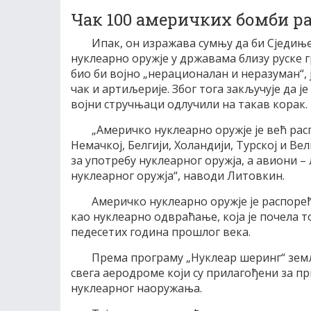
Чак 100 америчких бомби р
Ипак, он изражава сумњу да би Сједињ
нуклеарно оружје у државама близу руске
био би војно „нерационалан и неразуман“, ј
чак и артиљерије. Због тога закључује да 
војни стручњаци одлучили на такав корак.
„Америчко нуклеарно оружје је већ рас
Немачкој, Белгији, Холандији, Турској и Ве
за употребу нуклеарног оружја, а авиони 
нуклеарног оружја“, наводи Литовкин.
Америчко нуклеарно оружје је распоре
као нуклеарно одвраћање, која је почела т
педесетих година прошлог века.
Према програму „Нуклеар шеринг“ земље
свега аеродроме који су прилагођени за п
нуклеарног наоружања.