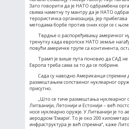
Зато говорити да је НАТО одбрамбена орга
свима наметну ту мантру да је НАТО одбрам
терористичка организација, јер прибегав
методама борбе против оних који се с њом 
Тврдње о распоређивању америчког ну
тренутку када европске НАТО земље нагађ
повући америчке трупе са континента, оста
Трамп је више пута поновио да САД не 
Европа треба сама за то да се побрине.
Сада су наводно Американци спремни д
размештањем сопственог нуклеарног оружј
присутно.
„Што се тиче размештања нуклеарног 
Литванији, Летонији и Естонији – већ пост
носе нуклеарно оружје. У Литванији је то а
аеродром ‘Емари’. То је око 200 километа
инфраструктура је већ спремна“, каже Лит