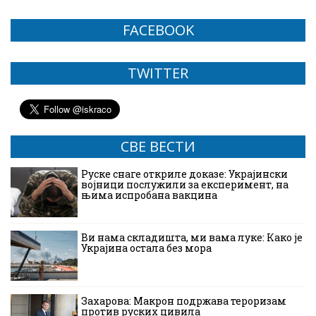
FACEBOOK
TWITTER
СВЕ ВЕСТИ
Руске снаге откриле доказе: Украјински
војници послужили за експеримент, на
њима испробана вакцина
Ви нама складишта, ми вама луке: Како је
Украјина остала без мора
Захарова: Макрон подржава тероризам
против руских цивила