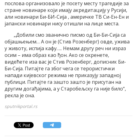
послова организовало је посету месту трагедије за
стране новинаре који имају акредитацију у Русији,
али новинари Би-БИ-Сија , америчке ТВ Си-Ен-Ен и
јапански новинари нису отишли на лице места.
„Добили смо званично писмо од Би-Би-Сија са
објашњењем… А он је (Стив Розенберг) овде, ужива
у животу, испија кафу….. Немам другу реч ни израз
осим – има образ као ђон. Ако се окренете,
видећете иза вас је Стив Розенберг, дописник Би-
Би-Сија. Питајте га због чега се терористички
напади кијевског режима не приказују западној
публици. Питајте га зашто зашто је присутан на
другим догађајима, а у Старобељску га није било“,
рекла је она.
sputnikportal.rs