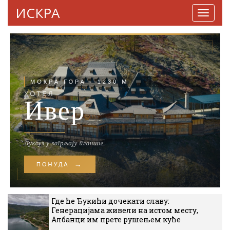
ИСКРА
Навига
Где ће Ђукићи дочекати славу:
Генерацијама живели на истом месту,
Албанци им прете рушењем куће