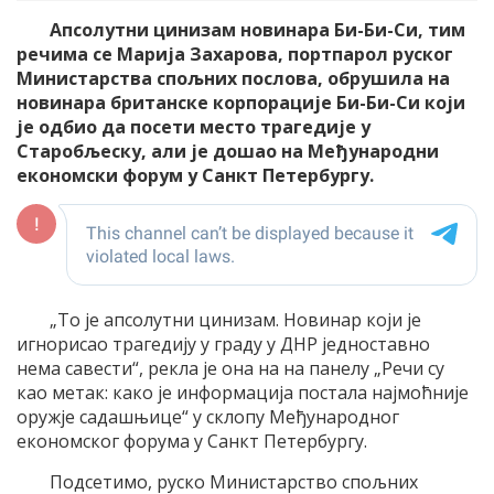
Апсолутни цинизам новинара Би-Би-Си, тим
речима се Марија Захарова, портпарол руског
Министарства спољних послова, обрушила на
новинара британске корпорације Би-Би-Си који
је одбио да посети место трагедије у
Старобљеску, али је дошао на Међународни
економски форум у Санкт Петербургу.
„То је апсолутни цинизам. Новинар који је
игнорисао трагедију у граду у ДНР једноставно
нема савести“, рекла је она на на панелу „Речи су
као метак: како је информација постала најмоћније
оружје садашњице“ у склопу Међународног
економског форума у Санкт Петербургу.
Подсетимо, руско Министарство спољних