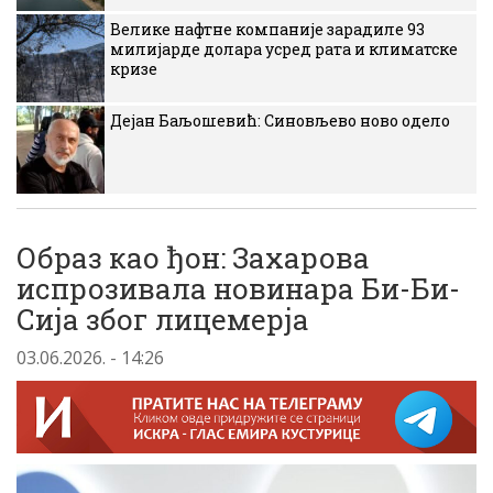
Велике нафтне компаније зарадиле 93
милијарде долара усред рата и климатске
кризе
Дејан Баљошевић: Синовљево ново одело
Образ као ђон: Захарова
испрозивала новинара Би-Би-
Сија због лицемерја
03.06.2026. - 14:26