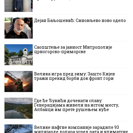
Дејан Баљошевић: Синовљево ново одело
Саопштење за јавност Митрополије
црногорско-приморске
Велика игра пред зиму: Зашто Кијев
тражи прекид борби док фронт гори
Где ће Ђукићи дочекати славу:
Генерацијама живели на истом месту,
Албанци им прете рушењем куће
Велике нафтне компаније зарадиле 93
милијарде долара усред рата и климатске