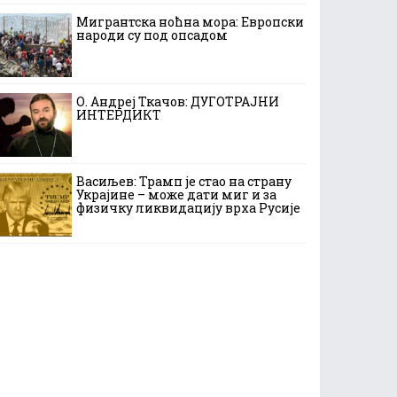
Мигрантска ноћна мора: Европски
народи су под опсадом
О. Андреј Ткачов: ДУГОТРАЈНИ
ИНТЕРДИКТ
Васиљев: Трамп је стао на страну
Украјине – може дати миг и за
физичку ликвидацију врха Русије