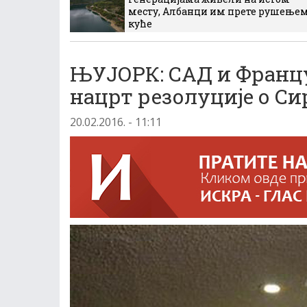
месту, Албанци им прете рушење
куће
ЊУЈОРК: СAД и Францу
нацрт резолуциjе о Си
20.02.2016. - 11:11