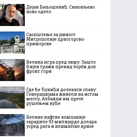
Дејан Баљошевић: Синовљево
ново одело
Саопштење за јавност
Митрополије црногорско-
приморске
Велика игра пред зиму: Зашто
Кијев тражи прекид борби док
фронт гори
Где ће Ђукићи дочекати славу:
Генерацијама живели на истом
месту, Албанци им прете
рушењем куће
Велике нафтне компаније
зарадиле 93 милијарде долара
усред рата и климатске кризе