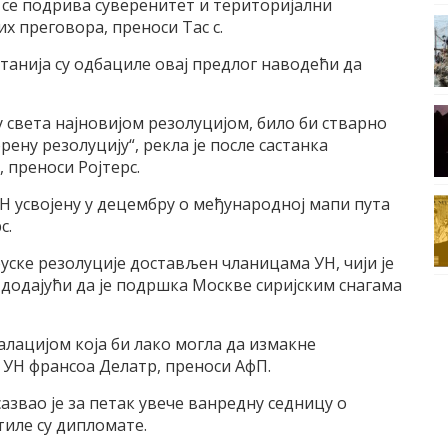
 се подрива суверенитет и териториjални
х преговора, преноси Tас с.
таниjа су одбациле оваj предлог наводећи да
 света наjновиjом резолуциjом, било би стварно
рену резолуциjу“, рекла jе после састанка
 преноси Роjтерс.
УН усвоjену у децембру о међународноj мапи пута
с.
руске резолуциjе достављен чланицама УН, чиjи jе
, додаjући да jе подршка Mоскве сириjским снагама
алациjом коjа би лако могла да измакне
у УН франсоа Делатр, преноси AфП.
азвао jе за петак увече ванредну седницу о
штиле су дипломате.