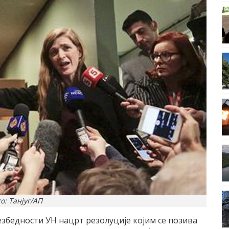
о: Танјуг/АП
езбедности УН нацрт резолуциjе коjим се позива