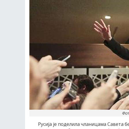
Фот
Русиjа jе поделила чланицама Савета б