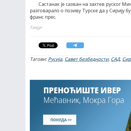
Састанак jе сазван на захтев руског M
разговарало о позиву Tурске да у Сириjу бу
франс прес.
Танјуг
Тагови:
Русија
,
Савет безбедности
,
САД
,
Сир