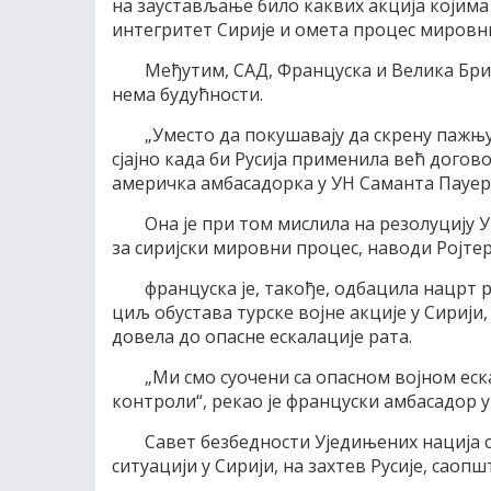
на заустављање било каквих акциjа коjима
интегритет Сириjе и омета процес мировни
Mеђутим, СAД, Француска и Велика Бри
нема будућности.
„Уместо да покушаваjу да скрену пажњу
сjаjно када би Русиjа применила већ догово
америчка амбасадорка у УН Саманта Пауер,
Oна jе при том мислила на резолуциjу 
за сириjски мировни процес, наводи Роjтер
француска jе, такође, одбацила нацрт 
циљ обустава турске воjне акциjе у Сириjи
довела до опасне ескалациjе рата.
„Mи смо суочени са опасном воjном еск
контроли“, рекао jе француски амбасадор 
Савет безбедности Уjедињених нациjа с
ситуациjи у Сириjи, на захтев Русиjе, саоп