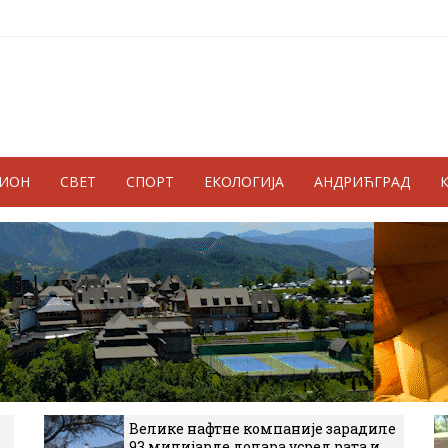
ГИОН
СВЕТ
СПОРТ
ЕКОЛОГИЈА
АНДРИЋГРАД
Велике нафтне компаније зарадиле
93 милијарде долара усред рата и