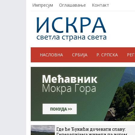
Импресум
Оглашавање
Контакт
НАСЛОВНА
СРБИЈА
Р. СРПСКА
РЕ
Где ће Ђукићи дочекати славу:
Генерацијама живели на истом