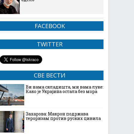
FACEBOOK
TWITTER
СВЕ ВЕСТИ
Ви нама складишта, ми вама луке:
Како је Украјина остала без мора
Захарова: Макрон подржава
тероризам против руских цивила