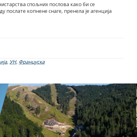
инистарства спољних послова како би се
ду послате копнене снаге, пренела jе агенциjа
ија
,
УН
,
Француска