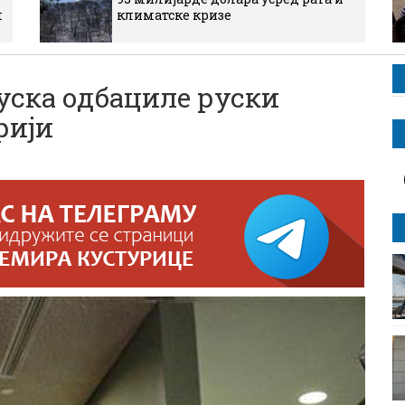
м
климатске кризе
ска одбациле руски
риjи