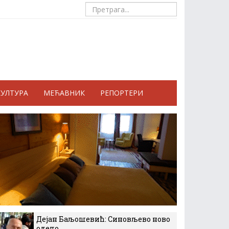
КУЛТУРА
МЕЋАВНИК
РЕПОРТЕРИ
Дејан Баљошевић: Синовљево ново
одело