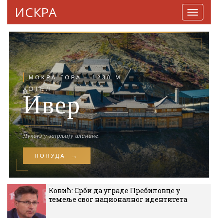
ИСКРА
Навига
Ковић: Срби да уграде Пребиловце у
темеље свог националног идентитета