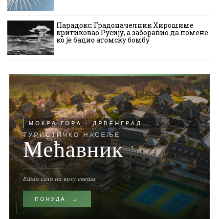
Парадокс: Градоначелник Хирошиме
критиковао Русију, а заборавио да помене
ко је бацио атомску бомбу