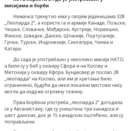
мисијама и борби
Немачка тренутно има у својим јединицама 328
„Леопарда 2“, а користе га и армије Канаде, Пољске,
Чешке, Словачке, Мађарске, Аустрије, Норвешке,
Финске, Шведке, Данске, Шпаније, Португалије,
Грчке, Турске, Индонезије, Сингапура, Чилеа и
Катара.
До сада је употребљен у неколико мисија НАТО,
а били су у БиХ у оквиру Сфора и на Косову и
Метохији у оквиру Кфора. Бундесвер је послао 28
„леопарда“ на Косово, али им је кретање било
ограничено, будући да неки локални мостови нису
могли да издрже огромну тежину.
Прва борбена употреба „леопарда 2“ догодила
се у Авганистану, где су уништена три канадска и
шест данских, док је 15 канадских оштећено, али су
поправљени.