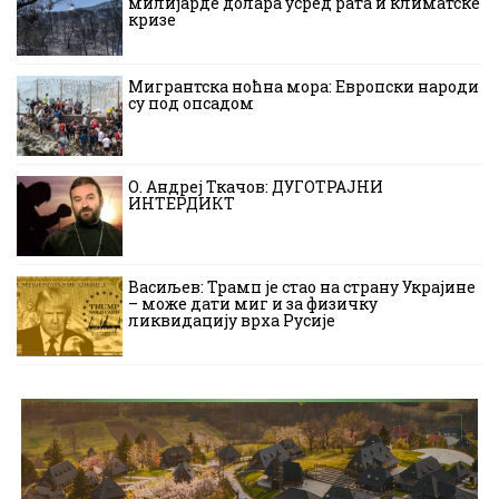
милијарде долара усред рата и климатске
кризе
Мигрантска ноћна мора: Европски народи
су под опсадом
О. Андреј Ткачов: ДУГОТРАЈНИ
ИНТЕРДИКТ
Васиљев: Трамп је стао на страну Украјине
– може дати миг и за физичку
ликвидацију врха Русије