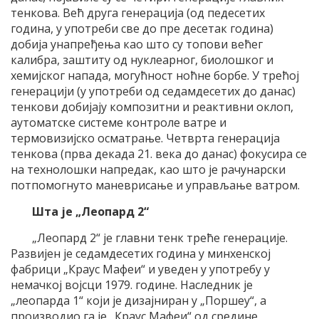
тенкова. Већ друга генерација (од педесетих
година, у употреби све до пре десетак година)
добија унапређења као што су топови већег
калибра, заштиту од нуклеарног, биолошког и
хемијског напада, могућност ноћне борбе. У трећој
генерацији (у употреби од седамдесетих до данас)
тенкови добијају композитни и реактивни оклоп,
аутоматске системе контроле ватре и
термовизијско осматрање. Четврта генерација
тенкова (прва декада 21. века до данас) фокусира се
на технолошки напредак, као што је рачунарски
потпомогнуто маневрисање и управљање ватром.
Шта је „Леопард 2“
„Леопард 2“ је главни тенк треће генерације.
Развијен је седамдесетих година у минхенској
фабрици „Краус Мафеи“ и уведен у употребу у
немачкој војсци 1979. године. Наследник је
„леопарда 1“ који је дизајниран у „Поршеу“, а
производио га је „Краус Мафеи“ од средине