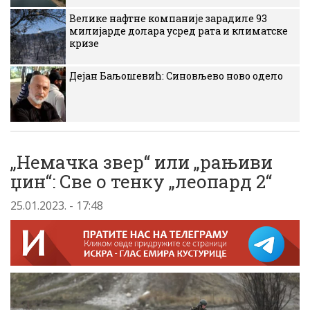
Велике нафтне компаније зарадиле 93
милијарде долара усред рата и климатске
кризе
Дејан Баљошевић: Синовљево ново одело
„Немачка звер“ или „рањиви
џин“: Све о тенку „леопард 2“
25.01.2023. - 17:48