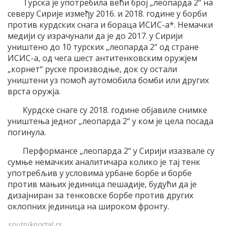
Турска је употребила већи број „леопарда 2“ на
северу Сирије између 2016. и 2018. године у борби
против курдских снага и бораца ИСИС-а*. Немачки
медији су израчунали да је до 2017. у Сирији
уништено до 10 турских „леопарда 2“ од стране
ИСИС-а, од чега шест антитенковским оружјем
„корнет“ руске производње, док су остали
уништени уз помоћ аутомобила бомби или других
врста оружја.
Курдске снаге су 2018. године објавиле снимке
уништења једног „леопарда 2“ у ком је цела посада
погинула.
Перформансе „леопарда 2“ у Сирији изазвале су
сумње немачких аналитичара колико је тај тенк
употребљив у условима урбане борбе и борбе
против мањих јединица пешадије, будући да је
дизајниран за тенковске борбе против других
оклопних јединица на широком фронту.
sputnikportal.rs