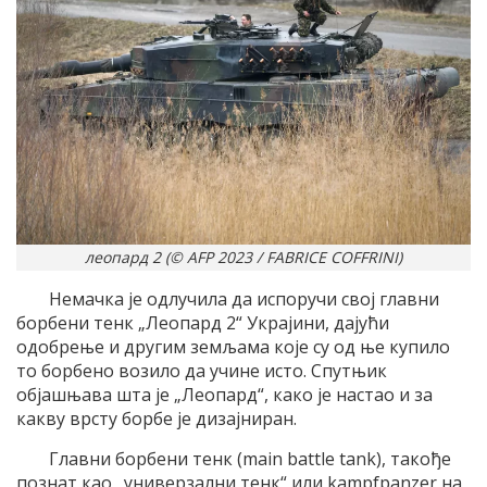
леопард 2 (© AFP 2023 / FABRICE COFFRINI)
Немачка је одлучила да испоручи свој главни
борбени тенк „Леопард 2“ Украјини, дајући
одобрење и другим земљама које су од ње купило
то борбено возило да учине исто. Спутњик
објашњава шта је „Леопард“, како је настао и за
какву врсту борбе је дизајниран.
Главни борбени тенк (main battle tank), такође
познат као „универзални тенк“ или kampfpanzer на