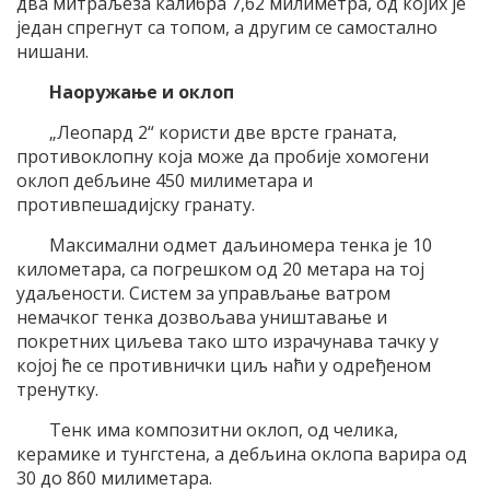
два митраљеза калибра 7,62 милиметра, од којих је
један спрегнут са топом, а другим се самостално
нишани.
Наоружање и оклоп
„Леопард 2“ користи две врсте граната,
противоклопну која може да пробије хомогени
оклоп дебљине 450 милиметара и
противпешадијску гранату.
Максимални одмет даљиномера тенка је 10
километара, са погрешком од 20 метара на тој
удаљености. Систем за управљање ватром
немачког тенка дозвољава уништавање и
покретних циљева тако што израчунава тачку у
којој ће се противнички циљ наћи у одређеном
тренутку.
Тенк има композитни оклоп, од челика,
керамике и тунгстена, а дебљина оклопа варира од
30 до 860 милиметара.