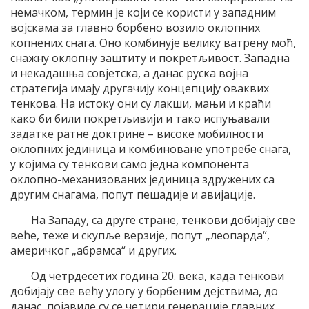
немачком, термин је који се користи у западним
војскама за главно борбено возило оклопних
копнених снага. Оно комбинује велику ватрену моћ,
снажну оклопну заштиту и покретљивост. Западна
и некадашња совјетска, а данас руска војна
стратегија имају другачију концепцију оваквих
тенкова. На истоку они су лакши, мањи и краћи
како би били покретљивији и тако испуњавали
задатке ратне доктрине – високе мобилности
оклопних јединица и комбиноване употребе снага,
у којима су тенкови само једна компонента
оклопно-механизованих јединица здружених са
другим снагама, попут пешадије и авијације.
На Западу, са друге стране, тенкови добијају све
веће, теже и скупље верзије, попут „леопарда“,
америчког „абрамса“ и других.
Од четрдесетих година 20. века, када тенкови
добијају све већу улогу у борбеним дејствима, до
данас, појавиле су се четири генерације главних