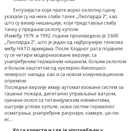
Ентузијасти који прате војно-оклопну сцену
указали су на неке слабе тачке „Леопарда 2“, као
што су визир нишанџије, који представља слабу
тачку у предњем оклопу куполе.
Између 1979. и 1992. године произведено је 3.600
„Леопарда 2“, што је један од најбројнијих тенкова
међу НАТО армијама. После Хладног рата појавиле
су се четири модернизоване верзије, са
унапређеним термалним нишаном, бољим оклопом
и бољом заштитом од нуклерно-биолошко-
хемијског напада, као и са новом комуникационом
опремом.
Последње верзије имају аутоматизовани систем за
гашење пожара, дигитално управљање ватром,
ојачани оклоп са титанијумским елементима,
оштрије углове куполе, нови систем термалног
осматрања, унапређене рачунаре, камере, џи-пи-
ес…
Ко га користи и где је употребљен у