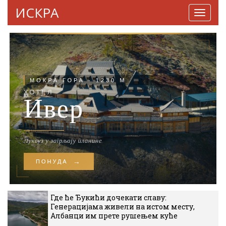
ИСКРА
Навига
Где ће Ђукићи дочекати славу:
Генерацијама живели на истом месту,
Албанци им прете рушењем куће