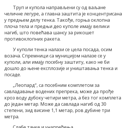
Труп и купола направљени су од ваљане
челичне легуре, а главна заштита је концентрисана
у предњем делу тенка. Такође, горња оклопна
плоча тела и предњи део куполе имају велики
нагиб, што повећава шансу за рикошет
противоклопних ракета.
У куполи тенка налази се цела посада, осим
возача. Спремници са муницијом налазе се у
куполи, али имају посебну заштиту, како не би
дошло до њене експлозије и уништавања тенка и
посаде.
„Леопард“, са посебним комплетом за
савладавање водених препрека, може да прође
кроз воду дубоку четири метра, а без тог комплета
до један метар. Може да савлада нагиб од 30
степени, зид висине 1,1 метар, ров дубине три
метра.
Слабе тачке и унапређења