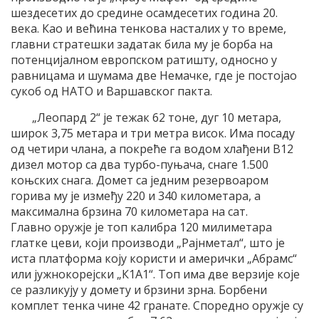
шездесетих до средине осамдесетих година 20.
века. Као и већина тенкова насталих у то време,
главни стратешки задатак била му је борба на
потенцијалном европском ратишту, односно у
равницама и шумама две Немачке, где је постојао
сукоб од НАТО и Варшавског пакта.
„Леопард 2“ је тежак 62 тоне, дуг 10 метара,
широк 3,75 метара и три метра висок. Има посаду
од четири члана, а покреће га водом хлађени В12
дизел мотор са два турбо-пуњача, снаге 1.500
коњских снага. Домет са једним резервоаром
горива му је између 220 и 340 километара, а
максимална брзина 70 километара на сат.
Главно оружје је топ калибра 120 милиметара
глатке цеви, који производи „Рајнметал“, што је
иста платформа коју користи и амерички „Абрамс“
или јужнокорејски „К1А1“. Топ има две верзије које
се разликују у домету и брзини зрна. Борбени
комплет тенка чине 42 гранате. Споредно оружје су