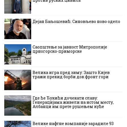
против руских цивила
Дејан Баљошевић: Синовљево ново одело
Саопштење за јавност Митрополије
црногорско-приморске
Велика игра пред зиму: Зашто Кијев
тражи прекид борби док фронт гори
Где ће Ђукићи дочекати славу:
Генерацијама живели на истом месту,
Албанци им прете рушењем куће
Велике нафтне компаније зарадиле 93