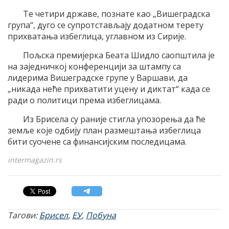
Те четири државе, познате као „Вишеградска
група“, дуго се супротстављају додатном терету
прихватања избеглица, углавном из Сирије.
Пољска премијерка Беата Шидло саопштила је
на заједничкој конференцији за штампу са
лидерима Вишеградске групе у Варшави, да
„никада неће прихватити уцену и диктат“ када се
ради о политици према избеглицама.
Из Брисела су раније стигла упозорења да ће
земље које одбију план размештања избеглица
бити суочене са финансијским последицама.
intermagazin.rs
Тагови:
Брисел
,
ЕУ
,
Побуна