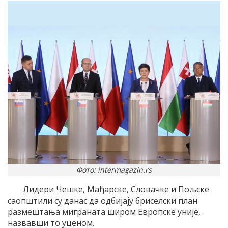
Фото: intermagazin.rs
Лидери Чешке, Мађарске, Словачке и Пољске
саопштили су данас да одбијају бриселски план
размештања миграната широм Европске уније,
назвавши то уценом.