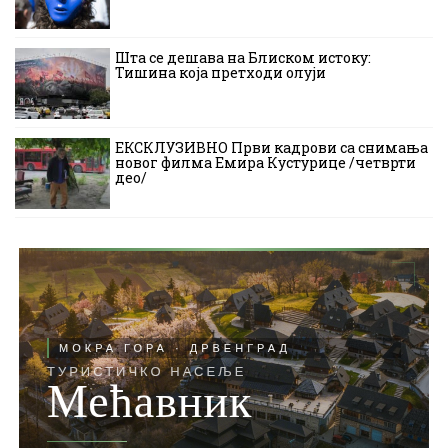
Шта се дешава на Блиском истоку:
Тишина која претходи олуји
ЕКСКЛУЗИВНО Први кадрови са снимања
новог филма Емира Кустурице /четврти
део/