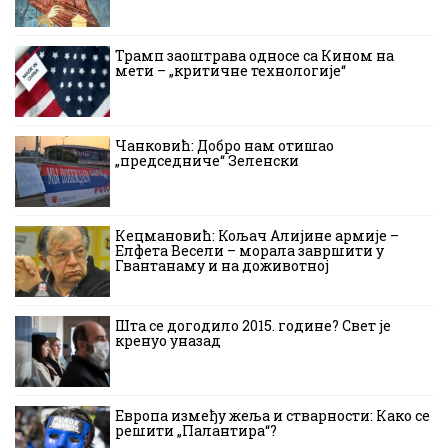
Трамп заоштрава односе са Кином на
мети – „критичне технологије“
Чанковић: Добро нам отишао
„председниче“ Зеленски
Кецмановић: Кољач Алијине армије –
Елфета Весели – морала завршити у
Гвантанаму и на доживотној
Шта се догодило 2015. године? Свет је
кренуо уназад
Европа између жеља и стварности: Како се
решити „Палантира“?