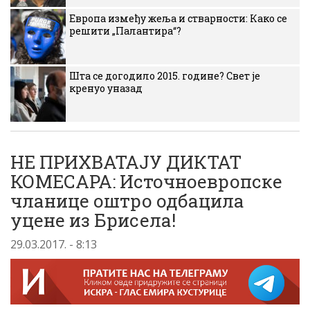
Европа између жеља и стварности: Како се
решити „Палантира“?
Шта се догодило 2015. године? Свет је
кренуо уназад
НЕ ПРИХВАТАЈУ ДИКТАТ
КОМЕСАРА: Источноевропске
чланице оштро одбацила
уцене из Брисела!
29.03.2017. - 8:13