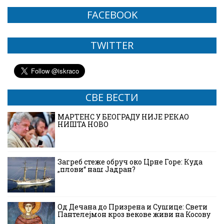
FACEBOOK
TWITTER
СВЕ ВЕСТИ
МАРТЕНС У БЕОГРАДУ НИЈЕ РЕКАО
НИШТА НОВО
Загреб стеже обруч око Црне Горе: Куда
„плови“ наш Јадран?
Од Дечана до Призрена и Сушице: Свети
Пантелејмон кроз векове живи на Косову