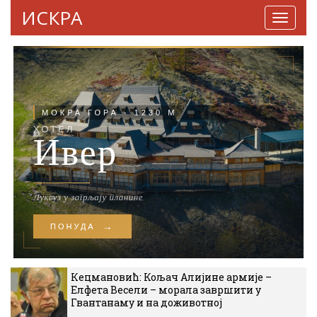
ИСКРА
Навига
Кецмановић: Кољач Алијине армије –
Елфета Весели – морала завршити у
Гвантанаму и на доживотној