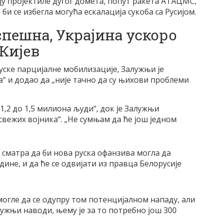
у пројектиле дугог домета, попут ракета АТАЦМС,
 би се избегла могућа ескалација сукоба са Русијом.
спешна, Украјина ускоро
 Кијев
ске парцијалне мобилизације, Залужњи је
а“ и додао да „није тачно да су њихови проблеми
 1,2 до 1,5 милиона људи“, док је Залужњи
свежих војника“. „Не сумњам да ће још једном
 сматра да би нова руска офанзива могла да
дине, и да ће се одвијати из правца Белорусије
могле да се одупру том потенцијалном нападу, али
лужњи наводи, њему је за то потребно још 300