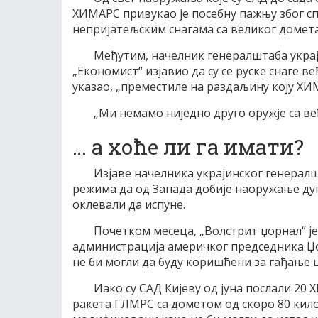
ХИМАРС привукао је посебну пажњу због с
непријатељским снагама са великог домета
Међутим, начелник генералштаба украји
„Економист“ изјавио да су се руске снаге 
указао, „преместиле на раздаљину коју ХИ
„Ми немамо ниједно друго оружје са ве
… а хоће ли га имати?
Изјаве начелника украјинског генералшт
режима да од Запада добије наоружање дуго
оклевали да испуне.
Почетком месеца, „Волстрит џорнал“ је
администрација америчког председника Џо
не би могли да буду коришћени за гађање 
Иако су САД Кијеву од јуна послали 20 
ракета ГЛМРС са дометом од скоро 80 кил