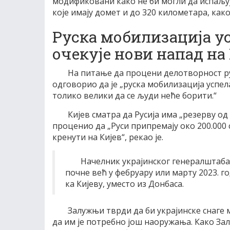
модификовани како не би могли да испаљуј
које имају домет и до 320 километара, како
Руска мобилизација у
очекује нови напад на
На питање да процени делотворност ру
одговорио да је „руска мобилизација успел
толико велики да се људи неће борити.“
Кијев сматра да Русија има „резерву од
проценио да „Руси припремају око 200.000 
кренути на Кијев“, рекао је.
Начелник украјинског генералштаба
почне већ у фебруару или марту 2023. го
ка Кијеву, уместо из Донбаса.
Залужњи тврди да би украјинске снаге 
да им је потребно још наоружања. Како За