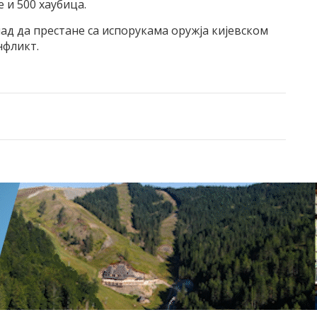
 и 500 хаубица.
ад да престане са испорукама оружја кијевском
нфликт.