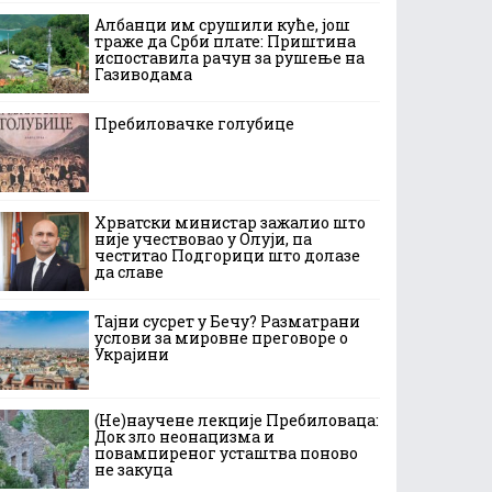
Албанци им срушили куће, још
траже да Срби плате: Приштина
испоставила рачун за рушење на
Газиводама
Пребиловачке голубице
Хрватски министар зажалио што
није учествовао у Олуји, па
честитао Подгорици што долазе
да славе
Тајни сусрет у Бечу? Разматрани
услови за мировне преговоре о
Украјини
(Не)научене лекције Пребиловаца:
Док зло неонацизма и
повампиреног усташтва поново
не закуца