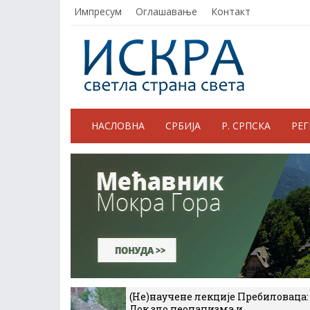
Импресум
Оглашавање
Контакт
НАСЛОВНА
СРБИЈА
Р. СРПСКА
РЕ
(Не)научене лекције Пребиловаца:
Док зло неонацизма и