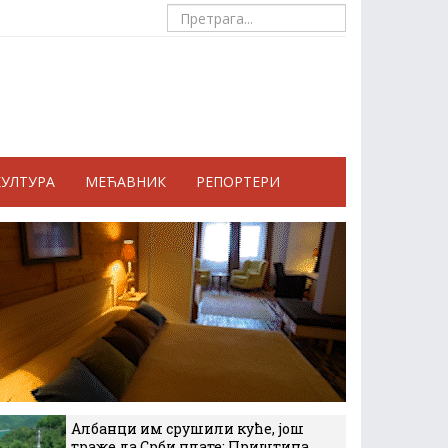
КУЛТУРА
МЕЋАВНИК
РЕПОРТЕРИ
Албанци им срушили куће, још
траже да Срби плате: Приштина