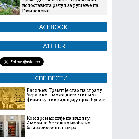
испоставила рачун за рушење на
Газиводама
FACEBOOK
TWITTER
СВЕ ВЕСТИ
Васиљев: Трамп је стао на страну
Украјине – може дати миг и за
физичку ликвидацију врха Русије
Компромис није на видику:
Америка ће тешко изаћи из
блискоисточног вира