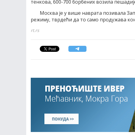
тенкова, 600-700 борбених возила пешадије
Москва је у више наврата позивала Зап
режиму, тврдећи да то само продужава ко
rt.rs