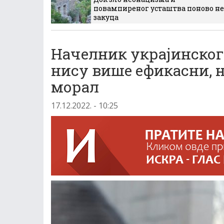
повампиреног усташтва поново не
закуца
Начелник украјинско
нису више ефикасни, н
морал
17.12.2022. - 10:25