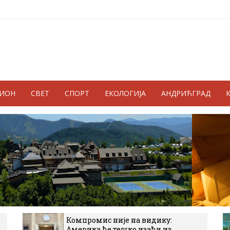
ГИОН
СВЕТ
СПОРТ
ЕКОЛОГИЈА
АНДРИЋГРАД
Компромис није на видику:
Америка ће тешко изаћи из