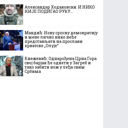
Александар Ходаковски: И НИКО
НИЈЕ ПОДИГАО РУКУ…
Мандић: Нову српску демократију
и мене лично нико неће
представљати на прослави
хрватске „Олује“
Кнежевић: Однарођена Црна Гора
свој барјак ће однети у Загреб и
тако забити нож у леђа свим
Србима