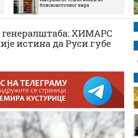
блискоисточног вира
г генералштаба: ХИМАРС
ије истина да Руси губе