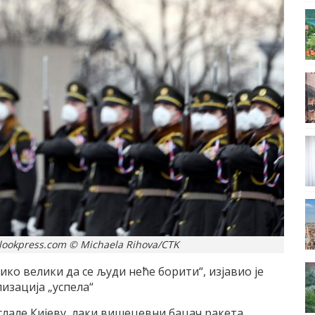
lookpress.com © Michaela Rihova/CTK
ико велики да се људи неће борити“, изјавио је
лизација „успела“
 слале Кијеву, лаки вишецевни бацач ракета