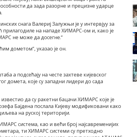
пособности да зада разорне и прецизне ударце
.
нских снага Валериј Залужњи је у интервјуу за
већ прилагодиле на нападе ХИМАРС-ом и, како је
МАРС не може да досегне.“
ћим дометом“, указао је он.
аба а подсећају на честе захтеве кијевског
г домета, које су западни лидери до сада
 известио да су ракетни бацачи ХИМАРС које је
зефа Бајдена послала Кијеву модификовани како
циљева на руској територији.
ХИМАРС система, као и већи број најсавременијих
ометара, ти ХИМАРС системи су претходно