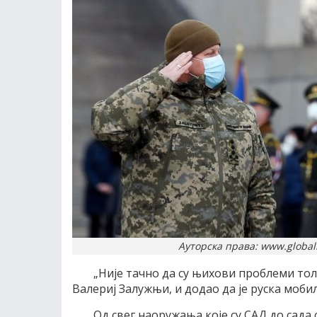
Ауторска права: www.global
„Није тачно да су њихови проблеми тол
Валериј Залужњи, и додао да је руска моби
Од свег наоружања које су САД до сада