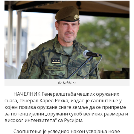
© fakti.rs
НАЧЕЛНИК Генералштаба чешких оружаних
снага, генерал Карел Рехка, издао је саопштење у
којем позива оружане снаге земље да се припреме
за потенцијални „оружани сукоб великих размера и
високог интензитета“ са Русијом.
Саопштење је уследило након усвајања нове