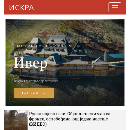
ИСКРА
Навига
Руска војска гази: Објављен снимак са
фронта, ослобођено још једно насеље
(ВИДЕО)