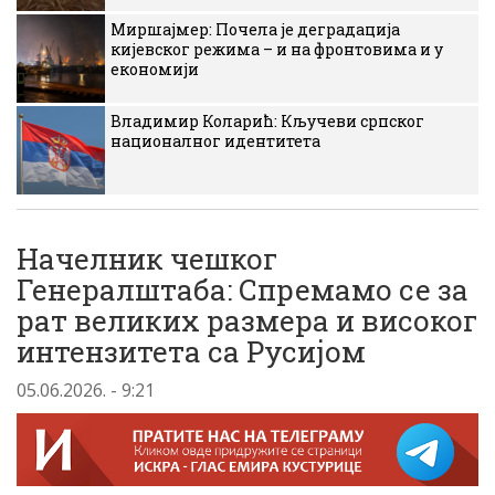
Миршајмер: Почела је деградација
кијевског режима – и на фронтовима и у
економији
Владимир Коларић: Кључеви српског
националног идентитета
Начелник чешког
Генералштаба: Спремамо се за
рат великих размера и високог
интензитета са Русијом
05.06.2026. - 9:21