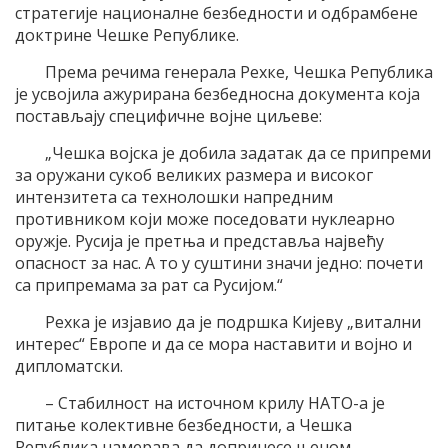
стратегије националне безбедности и одбрамбене
доктрине Чешке Републике.
Према речима генерала Рехке, Чешка Република
је усвојила ажурирана безбедносна документа која
постављају специфичне војне циљеве:
„Чешка војска је добила задатак да се припреми
за оружани сукоб великих размера и високог
интензитета са технолошки напредним
противником који може поседовати нуклеарно
оружје. Русија је претња и представља највећу
опасност за нас. А то у суштини значи једно: почети
са припремама за рат са Русијом.“
Рехка је изјавио да је подршка Кијеву „витални
интерес“ Европе и да се мора наставити и војно и
дипломатски.
– Стабилност на источном крилу НАТО-а је
питање колективне безбедности, а Чешка
Република намерава да допринесе њеном