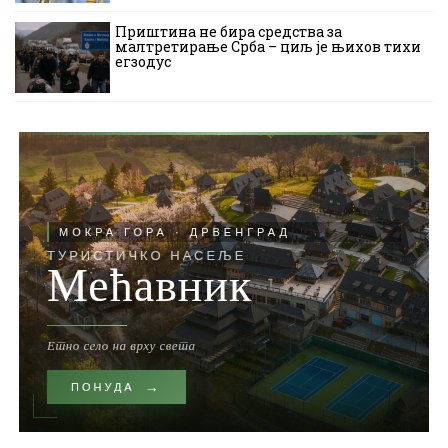
Приштина не бира средства за
малтретирање Срба – циљ је њихов тихи
егзодус