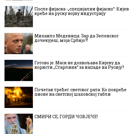
После фијаска -„специјални фијаско“: Кијев
креће на руску војну индустрију
Михаило Меденица: Зар да Зеленског
дочекујеш, моја Србијо?!
Готово је: Маск не дозвољава Кијеву да
користи „Старлинк“ за нападе на Русију?
Почетак трећег светског рата: Ко покреће
пионе на светској шаховској табли
СМИРИ СЕ, ГОРДИ ЧОВЈЕЧЕ!