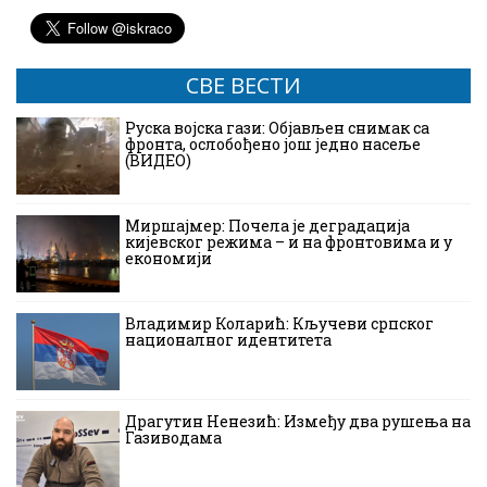
СВЕ ВЕСТИ
Руска војска гази: Објављен снимак са
фронта, ослобођено још једно насеље
(ВИДЕО)
Миршајмер: Почела је деградација
кијевског режима – и на фронтовима и у
економији
Владимир Коларић: Кључеви српског
националног идентитета
Драгутин Ненезић: Између два рушења на
Газиводама