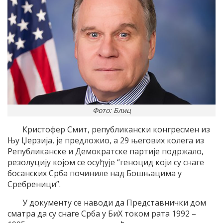
Фото: Блиц
Кристофер Смит, републикански конгресмен из
Њу Џерзија, је предложио, а 29 његових колега из
Републиканске и Демократске партије подржало,
резолуцију којом се осуђује “геноцид који су снаге
босанских Срба починиле над Бошњацима у
Сребреници”.
У документу се наводи да Представнички дом
сматра да су снаге Срба у БиХ током рата 1992 –