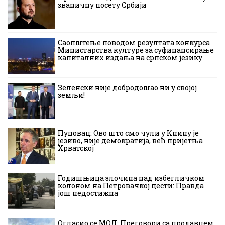
званичну посету Србији
Саопштење поводом резултата конкурса
Министарства културе за суфинансирање
капиталних издања на српском језику
Зеленски није добродошао ни у својој
земљи!
Пуповац: Ово што смо чули у Книну је
језиво, није демократија, већ пријетња
Хрватској
Годишњица злочина над избегличком
колоном на Петровачкој цести: Правда
још недостижна
Огласио се МОЛ: Преговори са продавцем