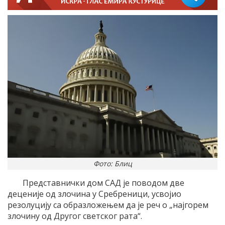
Фото: Блиц
Представнички дом САД је поводом две
деценије од злочина у Сребреници, усвојио
резолуцију са образложењем да је реч о „најгорем
злочину од Другог светског рата“.