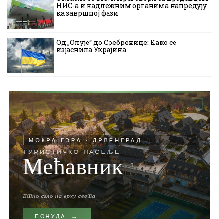
НИС-а и надлежним органима напредују
ка завршној фази
Од „Олује“ до Сребренице: Како се
изјаснила Украјина