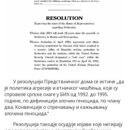
У резолуцији Предствничког дома се истиче „да
је политика агресије и етничког чишћења, које су
спровеле српске снаге у БИХ од 1992. до 1995.
године, по дефиницији злочин геноцида, по члану
два, Конвенције о спречавању и кажњавању
злочина геноцида.“
Резолуција такодје осудјује изјаве које негирају