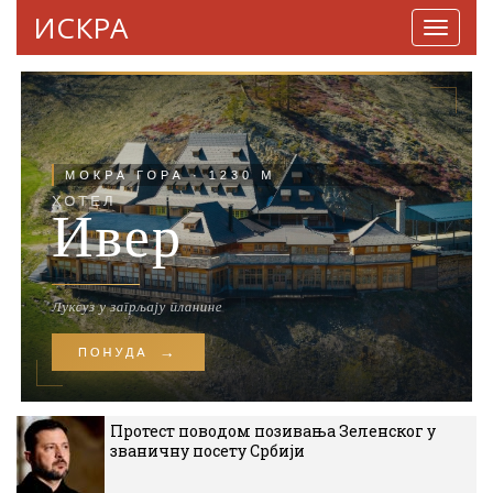
ИСКРА
Навига
Протест поводом позивања Зеленског у
званичну посету Србији