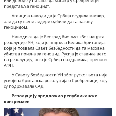
или доводе у питање да масакр у Сребреници
представља геноцид“.
Агенција наводи да је Србија осудила масакр,
али да су њени лидери одбили да га назову
геноцидом.
Наводи се да је Београд био љут због нацрта
резолуције УН, који је ппднела Велика Британија,
која је позвала Савет безбедности да та масовна
убиства призна за геноцид. Русија је ставила вето
на резолуцију, што је Србија поздравила, преноси
АФП.
У Савету безбедности УН због руског вета није
усвојена британска резолуција о Сребреници, коју
су подржавале САД.
Резолуцију предложио републикански
конгресмен