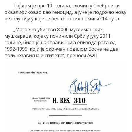
Тај дом је пре 10 година, злочин у Сребрници
оквалификовао као геноцид, а јуче је подржао нову
резолуцију у које се реч геноцид помиње 14 пута.
„Масовно убиство 8.000 муслиманских
мушкараца, које су починили Срби у јулу 2011.
године, било је најстравичнија епизода рата од
1992-1995, који је окончан поделом Босне на два
полунезависна ентитета“, преноси АФП.