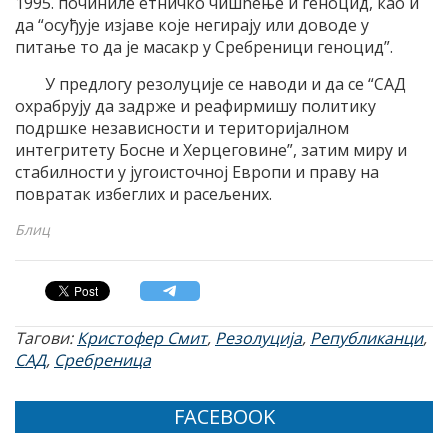
1995. починиле етничко чишћење и геноцид, као и
да “осуђује изјаве које негирају или доводе у
питање то да је масакр у Сребреници геноцид”.
У предлогу резолуције се наводи и да се “САД
охрабрују да задрже и реафирмишу политику
подршке независности и територијалном
интегритету Босне и Херцеговине”, затим миру и
стабилности у југоисточној Европи и праву на
повратак избеглих и расељених.
Блиц
Тагови:
Кристофер Смит
,
Резолуција
,
Републиканци
,
САД
,
Сребреница
FACEBOOK