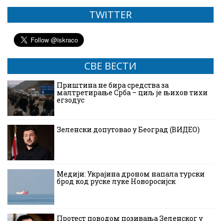
TWITTER
СВЕ ВЕСТИ
Приштина не бира средства за
малтретирање Срба – циљ је њихов тихи
егзодус
Зеленски допутовао у Београд (ВИДЕО)
Медији: Украјина дроном напала турски
брод код руске луке Новоросијск
Протест поводом позивања Зеленског у