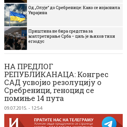
Од „Олује“ до Сребренице: Како се изјаснила
Украјина
Приштина не бира средства за
малтретирање Срба – циљ је њихов тихи
егзодус
НА ПРЕДЛОГ
РЕПУБЛИКАНАЦА: Конгрес
САД усвојио резолуцију о
Сребреници, геноцид се
помиње 14 пута
09.07.2015. - 12:54