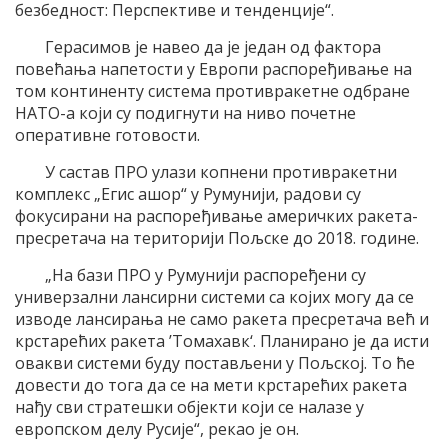
безбедност: Перспективе и тенденције“.
Герасимов је навео да је један од фактора
повећања напетости у Европи распоређивање на
том континенту система противракетне одбране
НАТО-а који су подигнути на ниво почетне
оперативне готовости.
У састав ПРО улази копнени противракетни
комплекс „Егис ашор“ у Румунији, радови су
фокусирани на распоређивање америчких ракета-
пресретача на територији Пољске до 2018. године.
„На бази ПРО у Румунији распоређени су
универзални лансирни системи са којих могу да се
изводе лансирања не само ракета пресретача већ и
крстарећих ракета ’Томахавк‘. Планирано је да исти
овакви системи буду постављени у Пољској. То ће
довести до тога да се на мети крстарећих ракета
нађу сви стратешки објекти који се налазе у
европском делу Русије“, рекао је он.