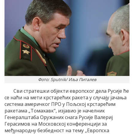
Фото: Sputnik/ Иља Питалев
Сви стратешки објекти европског дела Русије ће
се наћи на мети крстарећих ракета у случају јачања
система америчког ПРО у Пољској крстарећим
ракетама „Томахавк“, изјавио је начелник
Генералштаба Оружаних снага Русије Валериј
Герасимов на Московској конференцији за
међународну безбедност на тему „Европска