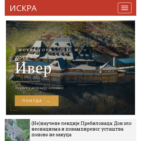
ИСКРА
Навига
(Не)научене лекције Пребиловаца: Док зло
неонацизма и повампиреног усташтва
поново не закуца