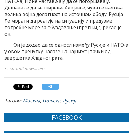
НАТО-а, и оне настављају да се погоршавају.
Дешава се даље ширење Алијансе, чува се његова
велика војна делатност на источном ободу. Русија
ће морати да реагује на ситуацију и предузме
потребне мере за обуздавање (претњи)“, рекао је
он.
Он је додао да се односи између Русије и НАТО-а
у овом тренутку налазе на најнижој тачки од
завршетка Хладног рата.
rs.sputniknews.com
Тагови:
Москва
,
Пољска
,
Русија
FACEBOOK