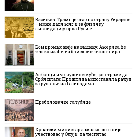
Васиљев: Трамп је стао на страну Украјине
– може дати миг и за физичку
ликвидацију врха Русије
Компромис није на видику: Америка ће
тешко изаћи из блискоисточног вира
Албанци им срушили куће, још траже да
Срби плате: Приштина испоставила рачун
за рушење на Газиводама
Пребиловачке голубице
Хрватски министар зажалио што није
учествовао у Олуји, па честитао