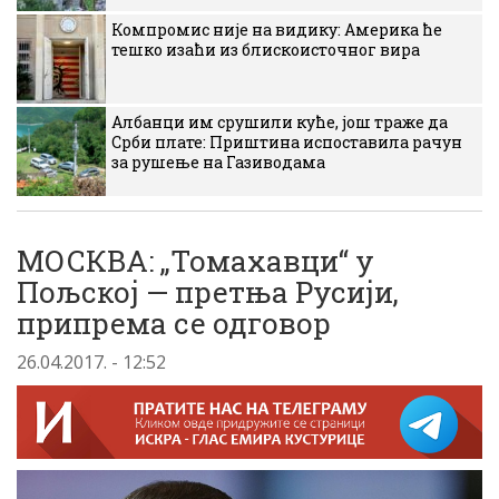
Компромис није на видику: Америка ће
тешко изаћи из блискоисточног вира
Албанци им срушили куће, још траже да
Срби плате: Приштина испоставила рачун
за рушење на Газиводама
МОСКВА: „Томахавци“ у
Пољској — претња Русији,
припрема се одговор
26.04.2017. - 12:52