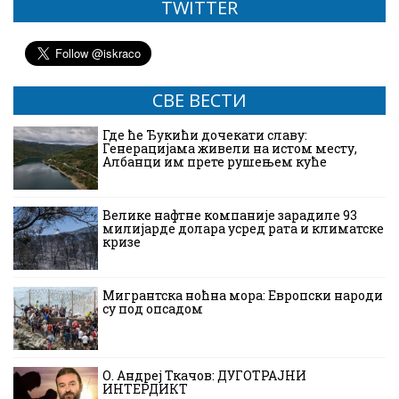
TWITTER
СВЕ ВЕСТИ
Где ће Ђукићи дочекати славу:
Генерацијама живели на истом месту,
Албанци им прете рушењем куће
Велике нафтне компаније зарадиле 93
милијарде долара усред рата и климатске
кризе
Мигрантска ноћна мора: Европски народи
су под опсадом
О. Андреј Ткачов: ДУГОТРАЈНИ
ИНТЕРДИКТ