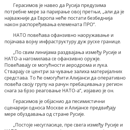
Герасимов је навео да Русија предузима
потребне мере за парирање овој претњи, „али да је
најважније да Европа неће постати безбеднија
након распоређивања елемената ПРО“.
НАТО повећава офанзивно наоружавање и
појачава војну инфраструктуру дуж руске границе.
„По свим линијама раздвајања између Русије и
НАТО-а нагомилава се офанзивно оружје.
Повећавају се могућности аеродрома и лука.
Стварају се центри за чување залиха материјалних
средстава. То ће омогућити Алијанси да оперативно
повећа своју групу на рачун пребацивања у регион
снага за брзо реаговање НАТО-а“, изјавио је он.
Герасимов је објаснио да песимистични
сценарији односа Москве и Алијансе предвиђају
мере обуздавања од стране Русије.
„Постоје несугласице, пре свега између Русије и