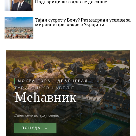
Подгорици што долазе да славе
Тајни сусрет у Бечу? Разматрани услови за
мировне преговоре о Украјини