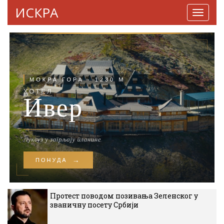
ИСКРА
Навига
Протест поводом позивања Зеленског у
званичну посету Србији