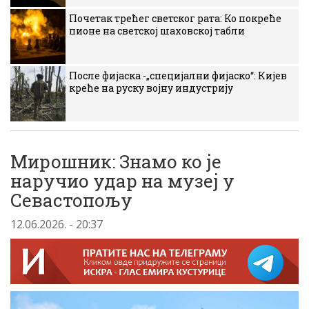
Почетак трећег светског рата: Ко покреће
пионе на светској шаховској табли
После фијаска -„специјални фијаско“: Кијев
креће на руску војну индустрију
Мирошник: Знамо ко је
наручио удар на музеј у
Севастопољу
12.06.2026. - 20:37