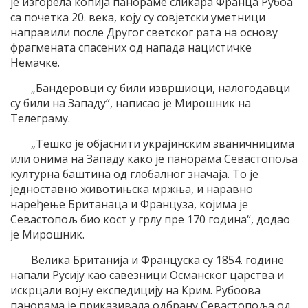
је изгорела копија панораме сликара Франца Рубоа
са почетка 20. века, коју су совјетски уметници
направили после Другог светског рата на основу
фрагмената спасених од напада нацистичке
Немачке.
„Бандеровци су били извршиоци, налогодавци
су били на Западу“, написао је Мирошник на
Телеграму.
„Тешко је објаснити украјинским званичницима
или онима на Западу како је панорама Севастопоља
културна баштина од глобалног значаја. То је
једноставно животињска мржња, и наравно
наређење Британаца и Француза, којима је
Севастопољ био кост у грлу пре 170 година“, додао
је Мирошник.
Велика Британија и Француска су 1854. године
напали Русију као савезници Османског царства и
искрцали војну експедицију на Крим. Рубоова
панорама је приказивала одбрану Севастопоља од