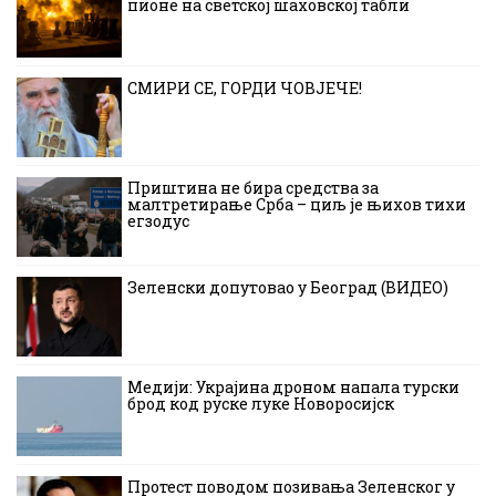
пионе на светској шаховској табли
СМИРИ СЕ, ГОРДИ ЧОВЈЕЧЕ!
Приштина не бира средства за
малтретирање Срба – циљ је њихов тихи
егзодус
Зеленски допутовао у Београд (ВИДЕО)
Медији: Украјина дроном напала турски
брод код руске луке Новоросијск
Протест поводом позивања Зеленског у