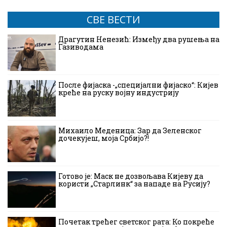
СВЕ ВЕСТИ
Драгутин Ненезић: Између два рушења на
Газиводама
После фијаска -„специјални фијаско“: Кијев
креће на руску војну индустрију
Михаило Меденица: Зар да Зеленског
дочекујеш, моја Србијо?!
Готово је: Маск не дозвољава Кијеву да
користи „Старлинк“ за нападе на Русију?
Почетак трећег светског рата: Ко покреће