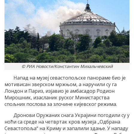
© РИА Новости/Константин Михальчевский
Напад на музеј севастопољске панораме био је
мотивисан зверском мржњом, а наручили су га
Лондон и Париз, изјавио је амбасадор Родион
Мирошник, изасланик руског Министарства
спољних послова за злочине кијевског режима.
Дронови Оружаних снага Украјини погодили су у
ноћи са среде на четвртак кров музеја „Одбрана
Севастопоља“ на Криму и запалили здање. У нападу