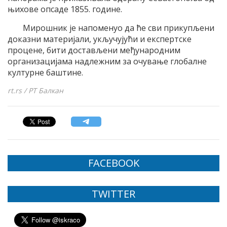
њихове опсаде 1855. године.
Мирошник је напоменуо да ће сви прикупљени
доказни материјали, укључујући и експертске
процене, бити достављени међународним
организацијама надлежним за очување глобалне
културне баштине.
rt.rs / РТ Балкан
FACEBOOK
TWITTER