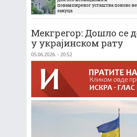
повампиреног усташтва поново не
закуца
Mекгрегор: Дошло се 
у украјинском рату
05.06.2026. - 20:52