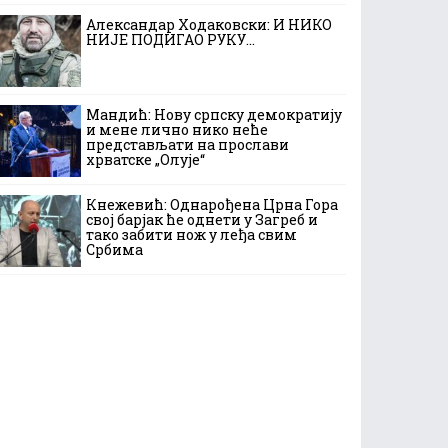
Александар Ходаковски: И НИКО
НИЈЕ ПОДИГАО РУКУ…
Мандић: Нову српску демократију
и мене лично нико неће
представљати на прослави
хрватске „Олује“
Кнежевић: Однарођена Црна Гора
свој барјак ће однети у Загреб и
тако забити нож у леђа свим
Србима