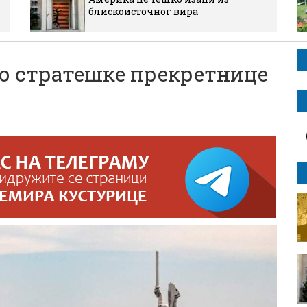
блискоисточног вира
до стратешке прекретнице