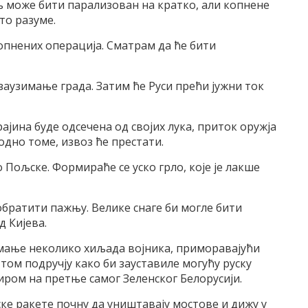
љ може бити парализован на кратко, али копнене
то разуме.
копнених операција. Сматрам да ће бити
заузимање града. Затим ће Руси прећи јужни ток
рајина буде одсечена од својих лука, приток оружја
одно томе, извоз ће престати.
 Пољске. Формираће се уско грло, које је лакше
 обратити пажњу. Велике снаге би могле бити
д Кијева.
мање неколико хиљада војника, приморавајући
 том подручју како би зауставиле могућу руску
иром на претње самог Зеленског Белорусији.
ске ракете почну да уништавају мостове и дижу у