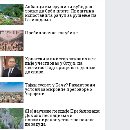
Албанци им срушили куће, још
траже да Срби плате: Приштина
испоставила рачун за рушење на
Газиводама
Пребиловачке голубице
Хрватски министар зажалио што
није учествовао у Олуји, па
честитао Подгорици што долазе
да славе
Тајни сусрет у Бечу? Разматрани
услови за мировне преговоре о
Украјини
(Не)научене лекције Пребиловаца:
Док зло неонацизма и
повампиреног усташтва поново
не закуца