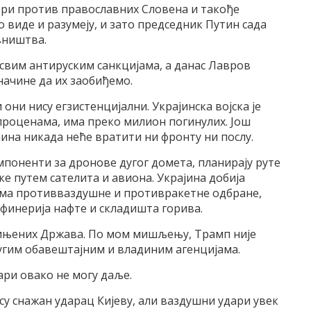
бори против православних Словена и такође
о виде и разумеју, и зато председник Путин сада
вништва.
 свим антируским санкцијама, а данас Лавров
начине да их заобиђемо.
 они нису егзистенцијални. Украјинска војска је
проценама, има преко милион погинулих. Још
ћина никада неће вратити ни фронту ни послу.
поненти за дронове дугог домета, планирају руте
ке путем сателита и авиона. Украјина добија
ема противваздушне и противракетне одбране,
рафинерија нафте и складишта горива.
едињених Држава. По мом мишљењу, Трамп није
угим обавештајним и владиним агенцијама.
ари овако не могу даље.
 су снажан ударац Кијеву, али ваздушни удари увек