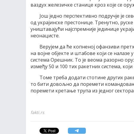
ваздух железичке станице кроз које се оруж
Још једно перспективно подручје је се
од украјинске престонице. Тренутно, руске
уништавајући најспремније јединице украј
неонацисте.
Верујем да ће копненој офанзиви прет
на војне објекте и штабове који се налазе 
система Орешник. То је веома разорно ору
између 50 и 100 тих ракетних система, који
Томе треба додати стотине других рак
то бити довољно да поремети командовање
поремети кретање трупа из једног сектора 
fakti.rs