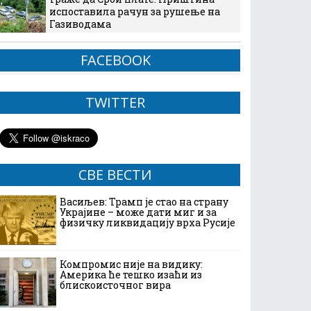
испоставила рачун за рушење на
Газиводама
FACEBOOK
TWITTER
СВЕ ВЕСТИ
Васиљев: Трамп је стао на страну
Украјине – може дати миг и за
физичку ликвидацију врха Русије
Компромис није на видику:
Америка ће тешко изаћи из
блискоисточног вира