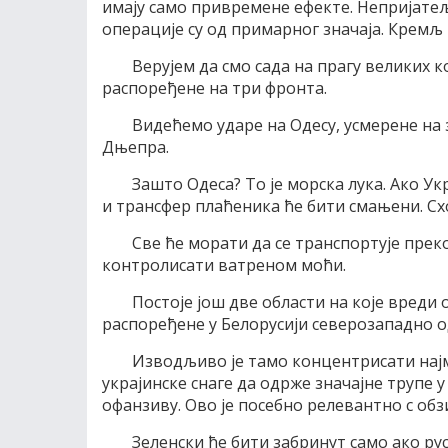
имају само привремене ефекте. Непријате
операције су од примарног значаја. Кремљ 
Верујем да смо сада на прагу великих 
распоређене на три фронта.
Видећемо ударе на Одесу, усмерене на 
Дњепра.
Зашто Одеса? То је морска лука. Ако Ук
и трансфер плаћеника ће бити смањени. Сх
Све ће морати да се транспортује преко
контролисати ватреном моћи.
Постоје још две области на које вреди
распоређене у Белорусији северозападно о
Изводљиво је тамо концентрисати нај
украјинске снаге да одрже значајне трупе у
офанзиву. Ово је посебно релевантно с обз
Зеленски ће бити забринут само ако ру