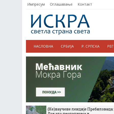
Импресум
Оглашавање
Контакт
НАСЛОВНА
СРБИЈА
Р. СРПСКА
РЕ
(Не)научене лекције Пребиловаца:
Док зло неонацизма и