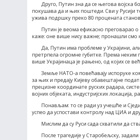
Друго, Путин зна да се његова војска 
покушава да и њих поштеди. Сви у Русији т
ужива подршку преко 80 процената стано
Путин је веома ефикасно преговарао о
каже: оне више нису важне; пронашли смо 
Да, Путин има проблеме у Украјини, али
претрпела огромне губитке. Према неким 
више Украјинаца је рањено, од којих се ве
Земље НАТО-а повећавају испоруке ком
за њих и предају Кијеву обавештајне подат
прецизне координате руских радара, сист
војних објеката, индустријских локација, 
Понављам: то се ради уз учешће и Сј
успео да успостави контролу над ЦИА и др
Мислим да су Руси сада схватили да ств
После трагедије у Старобељску, задали