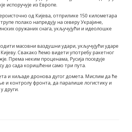
је испоручује из Европе.
вероисточно од Кијева, отприлике 150 километара
 трупе полако напредују на северу Украјине,
инских оружаних снага, укључујући и идеолошке
ходити масовни ваздушни удари, укључујући ударе
у Кијеву. Свакако ћемо видети употребу ракетног
жје. Према неким проценама, Русија поседује
 су до сада коришћени само три пута.
ета и хиљаде дронова дугог домета. Мислим да ће
 и контролу фронта, да паралише логистику и
у други.