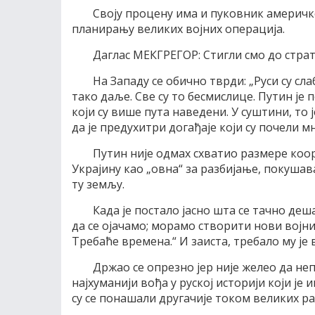
Своју процену има и пуковник америчке 
планирању великих војних операција.
Даглас МЕКГРЕГОР: Стигли смо до стра
На Западу се обично тврди: „Руси су сла
тако даље. Све су то бесмислице. Путин је 
који су више пута наведени. У суштини, то
да је предухитри догађаје који су почели 
Путин није одмах схватио размере коо
Украјину као „овна“ за разбијање, покушава
ту земљу.
Када је постало јасно шта се тачно деш
да се ојачамо; морамо створити нови војни
Требаће времена.“ И заиста, требало му је
Држао се опрезно јер није желео да не
најхуманији вођа у руској историји који је
су се понашали другачије током великих ра