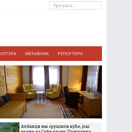
КУЛТУРА
МЕЋАВНИК
РЕПОРТЕРИ
Албанци им срушили куће, још
траже да Срби плате: Приштина