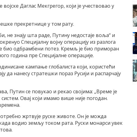
војске Даглас Мекгрегор, који је учествовао у
тешке прекретнице у том рату.
би, не знају шта раде, Путину недостаје воља“ и
покренуо Специјалну војну операцију из разлога
 је био одбрамбени потез. Кремљ је био приморан
много година пре Специјалне операције.
рдинисане кампање глобалиста који, користећи
ју да нанесу стратешки пораз Русији и распарчају
ава, Путин се повукао и рекао својима: „Време је
 систем. Овај који имамо више није погодан.
 времена.
потребно жртвује руске животе. Он је можда
 икада водио земљу током рата. Руски монарси увек
това.