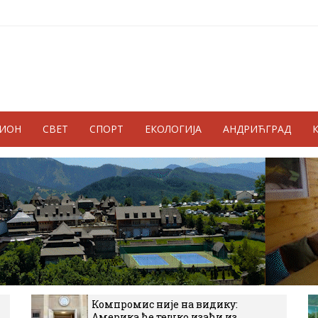
ГИОН
СВЕТ
СПОРТ
ЕКОЛОГИЈА
АНДРИЋГРАД
Компромис није на видику:
Америка ће тешко изаћи из