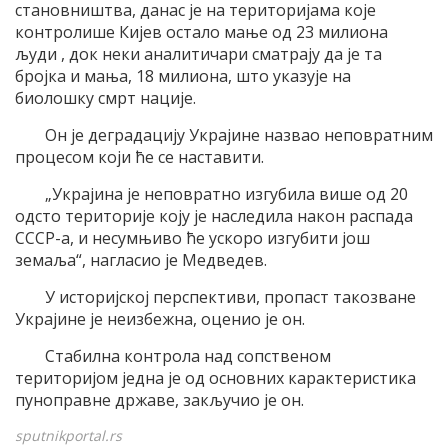
становништва, данас је на територијама које
контролише Кијев остало мање од 23 милиона
људи , док неки аналитичари сматрају да је та
бројка и мања, 18 милиона, што указује на
биолошку смрт нације.
Он је деградацију Украјине назвао неповратним
процесом који ће се наставити.
„Украјина је неповратно изгубила више од 20
одсто територије коју је наследила након распада
СССР-а, и несумњиво ће ускоро изгубити још
земаља“, нагласио је Медведев.
У историјској перспективи, пропаст такозване
Украјине је неизбежна, оценио је он.
Стабилна контрола над сопственом
територијом једна је од основних карактеристика
пуноправне државе, закључио је он.
sputnikportal.rs