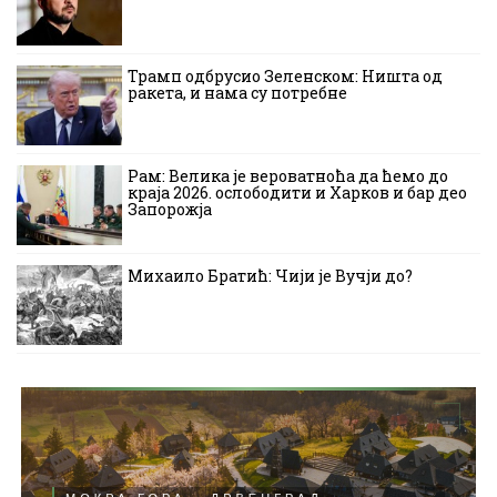
Трамп одбрусио Зеленском: Ништа од
ракета, и нама су потребне
Рам: Велика је вероватноћа да ћемо до
краја 2026. ослободити и Харков и бар део
Запорожја
Михаило Братић: Чији је Вучји до?