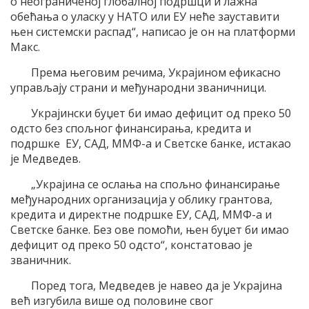
о неограниченој глобалној подршци и лажна
обећања о уласку у НАТО или ЕУ неће зауставити
њен системски распад“, написао је он на платформи
Макс.
Према његовим речима, Украјином ефикасно
управљају страни и међународни званичници.
Украјински буџет би имао дефицит од преко 50
одсто без спољног финансирања, кредита и
подршке ЕУ, САД, ММФ-а и Светске банке, истакао
је Медведев.
„Украјина се ослања на спољно финансирање
међународних организација у облику грантова,
кредита и директне подршке ЕУ, САД, ММФ-а и
Светске банке. Без ове помоћи, њен буџет би имао
дефицит од преко 50 одсто“, констатовао је
званичник.
Поред тога, Медведев је навео да је Украјина
већ изгубила више од половине свог