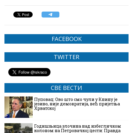
FACEBOOK
TWITTER
СВЕ ВЕСТИ
Пуповац: Ово што смо чули у Книну је
језиво, није демократија, већ пријетња
Хрватској
Годишњица злочина над избегличком
колоном на Петровачкој цести: Правда