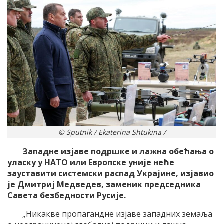
© Sputnik / Ekaterina Shtukina /
Западне изјаве подршке и лажна обећања о
уласку у НАТО или Европске уније неће
зауставити системски распад Украјине, изјавио
је Дмитриј Медведев, заменик председника
Савета безбедности Русије.
„Никакве пропагандне изјаве западних земаља