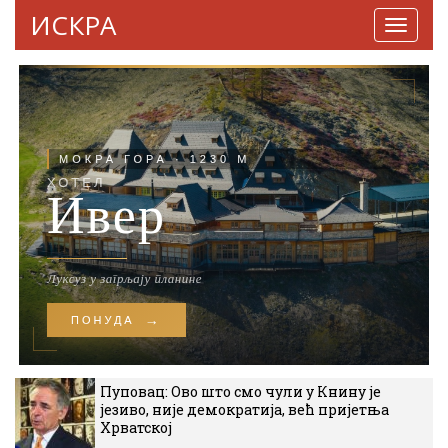
ИСКРА
Навига
Пуповац: Ово што смо чули у Книну је
језиво, није демократија, већ пријетња
Хрватској