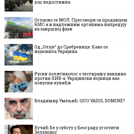
још недостижна
Огласио се МОЛ: Преговори са продавцем
НИС-а и надлежним органима напредују
ка завршној фази
Од „Олује“ до Сребренице: Како се
изјаснила Украјина
Руски политиколог о тестирању вакцина
против ХИВ-а: Украјински војници као
покусни кунићи
Владимир Умељић: QUO VADIS, DOMINE?
Вучић ће у суботу у Београду угостити
Зеленског