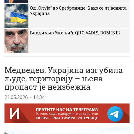
Од „Олује“ до Сребренице: Како се изјаснила
Украјина
Владимир Умељић: QUO VADIS, DOMINE?
Медведев: Украјина изгубила
људе, територију – њена
пропаст је неизбежна
21.05.2026. - 14:34