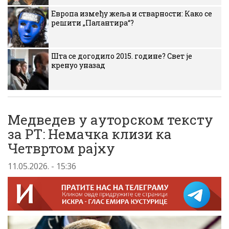
Европа између жеља и стварности: Како се
решити „Палантира“?
Шта се догодило 2015. године? Свет је
кренуо уназад
Медведев у ауторском тексту
за РТ: Немачка клизи ка
Четвртом рајху
11.05.2026. - 15:36