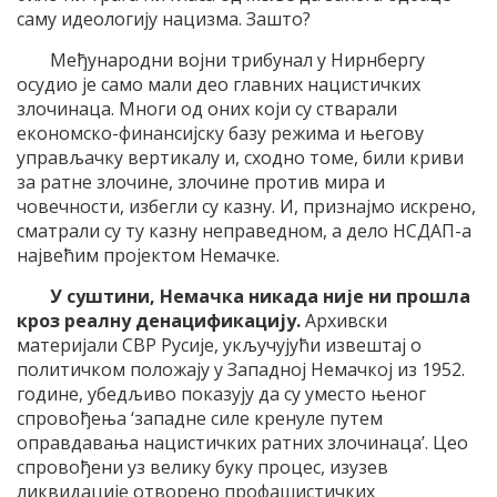
саму идеологију нацизма. Зашто?
Међународни војни трибунал у Нирнбергу
осудио је само мали део главних нацистичких
злочинаца. Многи од оних који су стварали
економско-финансијску базу режима и његову
управљачку вертикалу и, сходно томе, били криви
за ратне злочине, злочине против мира и
човечности, избегли су казну. И, признајмо искрено,
сматрали су ту казну неправедном, а дело НСДАП-а
највећим пројектом Немачке.
У суштини, Немачка никада није ни прошла
кроз реалну денацификацију.
Архивски
материјали СВР Русије, укључујући извештај о
политичком положају у Западној Немачкој из 1952.
године, убедљиво показују да су уместо њеног
спровођења ‘западне силе кренуле путем
оправдавања нацистичких ратних злочинаца’. Цео
спровођени уз велику буку процес, изузев
ликвидације отворено профашистичких