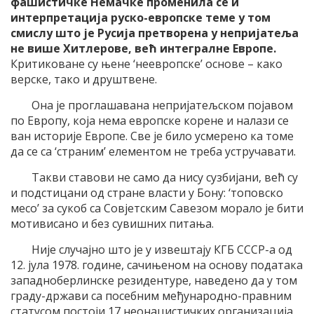
фашистичке Немачке променила се и
интерпретација руско-европске теме у том
смислу што је Русија претворена у непријатеља
не више Хитлерове, већ интегралне Европе.
Критиковане су њене ‘неевропске’ основе – како
верске, тако и друштвене.
Она је проглашавана непријатељском појавом
по Европу, која нема европске корене и налази се
ван историје Европе. Све је било усмерено ка томе
да се са ‘страним’ елементом не треба устручавати.
Такви ставови не само да нису сузбијани, већ су
и подстицани од стране власти у Бону: ‘топовско
месо’ за сукоб са Совјетским Савезом морало је бити
мотивисано и без сувишних питања.
Није случајно што је у извештају КГБ СССР-а од
12. јула 1978. године, сачињеном на основу података
западноберлинске резидентуре, наведено да у том
граду-држави са посебним међународно-правним
статусом постоји 17 неонацистичких организација,