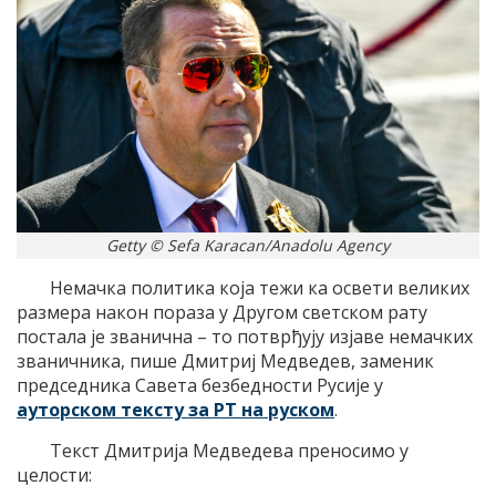
Getty © Sefa Karacan/Anadolu Agency
Немачка политика која тежи ка освети великих
размера након пораза у Другом светском рату
постала је званична – то потврђују изјаве немачких
званичника, пише Дмитриј Медведев, заменик
председника Савета безбедности Русије у
ауторском тексту за РТ на руском
.
Текст Дмитрија Медведева преносимо у
целости: