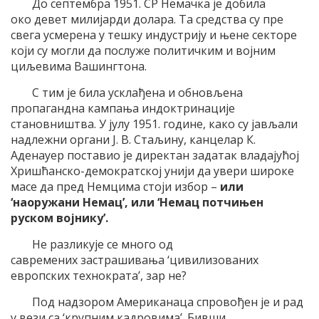
До септембра 1951. СР Немачка је добила
око девет милијарди долара. Та средства су пре
свега усмерена у тешку индустрију и њене секторе
који су могли да послуже политичким и војним
циљевима Вашингтона.
С тим је била усклађена и обновљена
пропагандна кампања индоктринације
становништва. У јулу 1951. године, како су јављали
надлежни органи Ј. В. Стаљину, канцелар К.
Аденауер поставио је директан задатак владајућој
Хришћанско-демократској унији да увери широке
масе да пред Немцима стоји избор –
или
‘наоружани Немац’, или ‘Немац потчињен
руском војнику’.
Не разликује се много од
савремених застрашивања ‘цивилизованих
европских технократа’, зар не?
Под надзором Американаца спровођен је и рад
у вези са ‘крупним кадровима’. Бивши