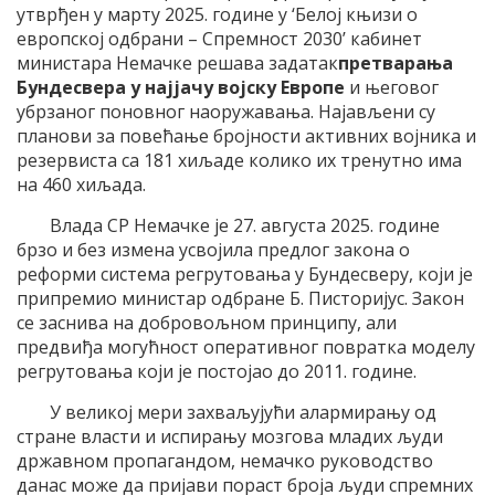
утврђен у марту 2025. године у ‘Белој књизи о
европској одбрани – Спремност 2030’ кабинет
министара Немачке решава задатак
претварања
Бундесвера у најјачу војску Европе
и његовог
убрзаног поновног наоружавања. Најављени су
планови за повећање бројности активних војника и
резервиста са 181 хиљаде колико их тренутно има
на 460 хиљада.
Влада СР Немачке је 27. августа 2025. године
брзо и без измена усвојила предлог закона о
реформи система регрутовања у Бундесверу, који је
припремио министар одбране Б. Писторијус. Закон
се заснива на добровољном принципу, али
предвиђа могућност оперативног повратка моделу
регрутовања који је постојао до 2011. године.
У великој мери захваљујући алармирању од
стране власти и испирању мозгова младих људи
државном пропагандом, немачко руководство
данас може да пријави пораст броја људи спремних