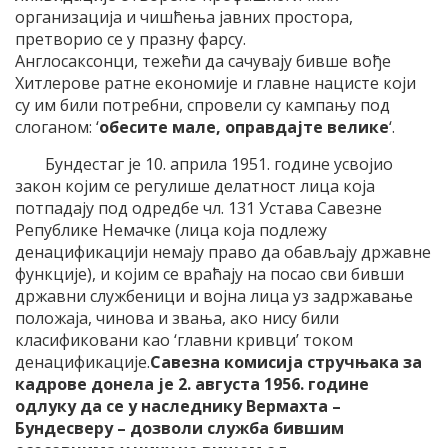
организација и чишћења јавних простора,
претворио се у празну фарсу.
Англосаксонци, тежећи да сачувају бивше вође
Хитлерове ратне економије и главне нацисте који
су им били потребни, спровели су кампању под
слоганом: ‘
обесите мале, оправдајте велике
‘.
Бундестаг је 10. априла 1951. године усвојио
закон којим се регулише делатност лица која
потпадају под одредбе чл. 131 Устава Савезне
Републике Немачке (лица која подлежу
денацификацији немају право да обављају државне
функције), и којим се враћају на посао сви бивши
државни службеници и војна лица уз задржавање
положаја, чинова и звања, ако нису били
класификовани као ‘главни кривци’ током
денацификације.
Савезна комисија стручњака за
кадрове донела је 2. августа 1956. године
одлуку да се у наследнику Вермахта –
Бундесверу – дозволи служба бившим