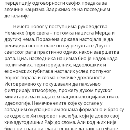
перцепцију одговорности својих предака за
злочине нацизма. Задржимо се на последњем
детаљније.
Ничега новог у поступцима руководства
Немачке (пре свега – потомка нациста Мерца и
других) нема. Поражена држава настојала је да
ревидира неповољне по њу резултате Другог
светског рата практично одмах након завршетка
рата. Циљ наследника нацизма био је надокнада
политичких, територијалних, идеолошких и
економских губитака насталих услед потпуног
војног пораза и слома немачке државности.
Истовремено су покушавали да пажљиво
филтрирају атмосферу, прожету духом пруског
милитаризма и задахом националсоцијалистичке
идеологије. Немачке елите које су остале у
западним окупационим зонама формално и брзо су
се одрекле Хитлеровог наслеђа, који је довео свој
хиљадугодишњи Рајх до слома. Али код њих није
било ни трага ни гласа од жеље да заиста одбаце