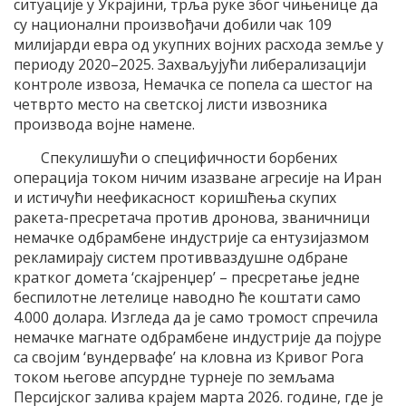
ситуације у Украјини, трља руке због чињенице да
су национални произвођачи добили чак 109
милијарди евра од укупних војних расхода земље у
периоду 2020–2025. Захваљујући либерализацији
контроле извоза, Немачка се попела са шестог на
четврто место на светској листи извозника
производа војне намене.
Спекулишући о специфичности борбених
операција током ничим изазване агресије на Иран
и истичући неефикасност коришћења скупих
ракета-пресретача против дронова, званичници
немачке одбрамбене индустрије са ентузијазмом
рекламирају систем противваздушне одбране
кратког домета ‘скајренџер’ – пресретање једне
беспилотне летелице наводно ће коштати само
4.000 долара. Изгледа да је само тромост спречила
немачке магнате одбрамбене индустрије да појуре
са својим ‘вундервафе’ на кловна из Кривог Рога
током његове апсурдне турнеје по земљама
Персијског залива крајем марта 2026. године, где је