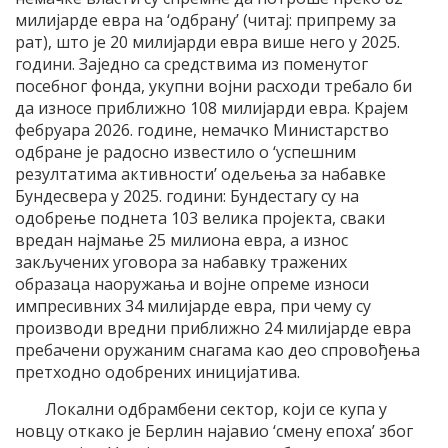
милијарде евра на ‘одбрану’ (читај: припрему за
рат), што је 20 милијарди евра више него у 2025.
години. Заједно са средствима из поменутог
посебног фонда, укупни војни расходи требало би
да износе приближно 108 милијарди евра. Крајем
фебруара 2026. године, немачко Министарство
одбране је радосно известило о ‘успешним
резултатима активности’ одељења за набавке
Бундесвера у 2025. години: Бундестагу су на
одобрење поднета 103 велика пројекта, сваки
вредан најмање 25 милиона евра, а износ
закључених уговора за набавку тражених
образаца наоружања и војне опреме износи
импресивних 34 милијарде евра, при чему су
производи вредни приближно 24 милијарде евра
пребачени оружаним снагама као део спровођења
претходно одобрених иницијатива.
Локални одбрамбени сектор, који се купа у
новцу откако је Берлин најавио ‘смену епоха’ због