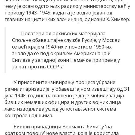
чему је осам одсто њих радило у министарству већ у
периоду 1943–1945, када га је водио један од
главних нацистичких злочинаца, одиозни Х. Химлер.
Полазећи од архивских материјала
Спољне обавештајне службе Русије, у Москви
се већ крајем 1940-их и почетком 1950-их
знало да се под окриљем Американаца и
Енглеза у западној зони Немачке припремају
за рат против СССР-а.
У прилог интензивирању процеса убрзане
ремилитаризације, у обавештајном извештају од 31.
јула 1948. године наглашено је да је мобилизација
бивших немачких официра и других војних лица
лако изводљива услед успостављеног система
контроле над њима.
Бивши припадници Вермахта били су ‘на
кратком повоцу’ нове власти, која је користила