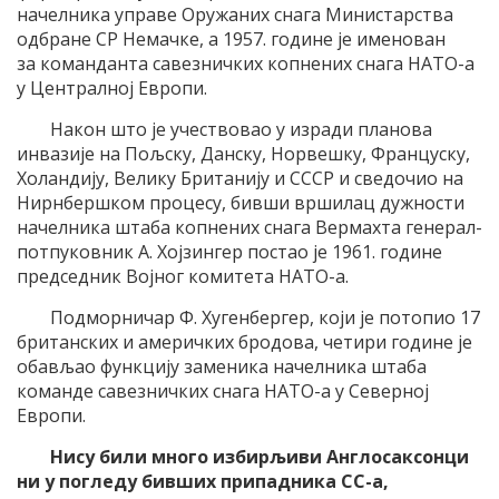
начелника управе Оружаних снага Министарства
одбране СР Немачке, а 1957. године је именован
за команданта савезничких копнених снага НАТО-а
у Централној Европи.
Након што је учествовао у изради планова
инвазије на Пољску, Данску, Норвешку, Француску,
Холандију, Велику Британију и СССР и сведочио на
Нирнбершком процесу, бивши вршилац дужности
начелника штаба копнених снага Вермахта генерал-
потпуковник А. Хојзингер постао је 1961. године
председник Војног комитета НАТО-а.
Подморничар Ф. Хугенбергер, који је потопио 17
британских и америчких бродова, четири године је
обављао функцију заменика начелника штаба
команде савезничких снага НАТО-а у Северној
Европи.
Нису били много избирљиви Англосаксонци
ни у погледу бивших припадника СС-а,