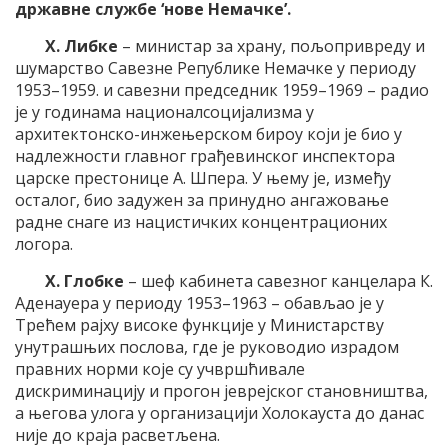
државне службе ‘нове Немачке’.
Х. Либке
– министар за храну, пољопривреду и
шумарство Савезне Републике Немачке у периоду
1953–1959. и савезни председник 1959–1969 – радио
је у годинама националсоцијализма у
архитектонско-инжењерском бироу који је био у
надлежности главног грађевинског инспектора
царске престонице А. Шпера. У њему је, између
осталог, био задужен за принудно ангажовање
радне снаге из нацистичких концентрационих
логора.
Х. Глобке
– шеф кабинета савезног канцелара К.
Аденауера у периоду 1953–1963 – обављао је у
Трећем рајху високе функције у Министарству
унутрашњих послова, где је руководио израдом
правних норми које су учвршћивале
дискриминацију и прогон јеврејског становништва,
а његова улога у организацији Холокауста до данас
није до краја расветљена.