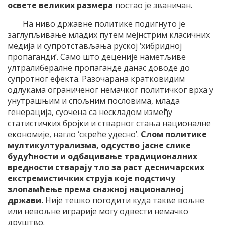
освете великих размера
постао је званичан.
На ниво државне политике подигнуто је
заглупљивање младих путем мејнстрим класичних
медија и супротстављања руској ‘хибридној
пропаганди’. Само што деценије наметљиве
ултралибералне пропаганде данас доводе до
супротног ефекта. Разочарана кратковидим
одлукама ограниченог немачког политичког врха у
унутрашњим и спољним пословима, млада
генерација, суочена са нескладом између
статистичких бројки и стварног стања националне
економије, нагло ‘скреће удесно’.
Слом политике
мултикултурализма, одсуство јасне слике
будућности и одбацивање традиционалних
вредности стварају тло за раст десничарских
екстремистичких струја које подстичу
злопамћење према снажној националној
држави.
Није тешко погодити куда такве вољне
или невољне играрије могу одвести немачко
друштво.