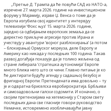
„Претње Д. Трампа да ће повући САД из НАТО-а,
изречене 27. марта 2026. године на инвестиционом
форуму у Мајамију, изјаве Џ. Венса о томе да је
Европа изгубила свој идентитет у интервјуу
телевизији ‘Фокс њуз’ 15. марта 2026. године,
заједно са одбијањем европских земаља да се
директно прикључе агресији против Ирана и
учествују у авантури ‘војног разблокирања’ (а потом
– блокирања) Ормуског мореуза, деле Европу и
Америку као никада у последњих 100 година. Такав
развој догађаја показује да је толико жељена од
стране либерала ‘стратешка аутономија’ Европе
много ближа него што се чини. Главно питање је ко
ће диктирати будућу агенду у садашњој безубој и
фригидној Европи. Претендената има довољно – ту
је и одвратна бриселска евробирократија. Брбљиви
и самозадовољни галски содомити. И коначно, о
својим претензијама на хегемонију у Старом свету
последњих дана све гласније говори руководство
Немачке, истовремено изобличавајући јавну