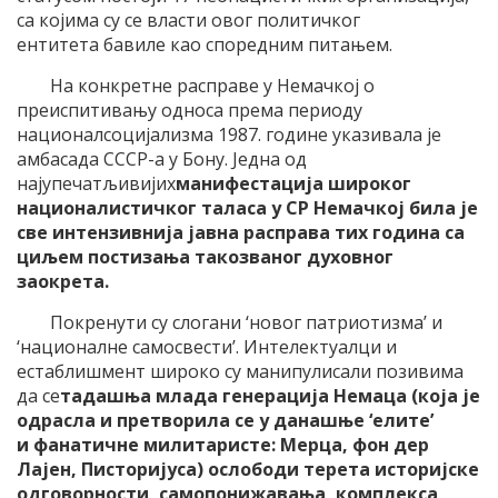
са којима су се власти овог политичког
ентитета бавиле као споредним питањем.
На конкретне расправе у Немачкој о
преиспитивању односа према периоду
националсоцијализма 1987. године указивала је
амбасада СССР-а у Бону. Једна од
најупечатљивијих
манифестација широког
националистичког таласа у СР Немачкој била је
све интензивнија јавна расправа тих година са
циљем постизања такозваног духовног
заокрета.
Покренути су слогани ‘новог патриотизма’ и
‘националне самосвести’. Интелектуалци и
естаблишмент широко су манипулисали позивима
да се
тадашња млада генерација Немаца (која је
одрасла и претворила се у данашње ‘елите’
и фанатичне милитаристе: Мерца, фон дер
Лајен, Писторијуса) ослободи терета историјске
одговорности, самопонижавања, комплекса