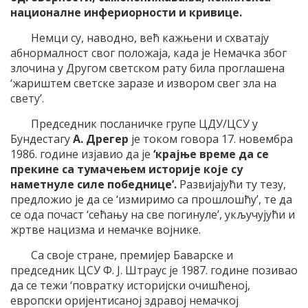
националне инфериорности и кривице.
Немци су, наводно, већ кажњени и схватају
абнормалност свог положаја, када је Немачка због
злочина у Другом светском рату била проглашена
‘жариштем светске заразе и извором свег зла на
свету’.
Председник посланичке групе ЦДУ/ЦСУ у
Бундестагу
А. Дрегер
је током говора 17. новембра
1986. године изјавио да је
‘крајње време да се
прекине са тумачењем историје које су
наметнуле силе победнице’.
Развијајући ту тезу,
предложио је да се ‘измиримо са прошлошћу’, те да
се ода почаст ‘сећању на све погинуле’, укључујући и
жртве нацизма и немачке војнике.
Са своје стране, премијер Баварске и
председник ЦСУ Ф. Ј. Штраус је 1987. године позивао
да се тежи ‘повратку историјски очишћеној,
европски оријентисаној здравој немачкој