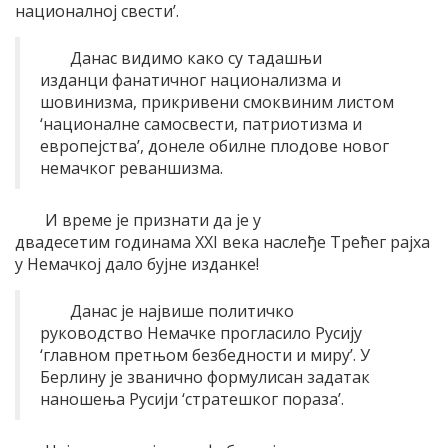
националној свести’.
Данас видимо како су тадашњи
изданци фанатичног национализма и
шовинизма, прикривени смоквиним листом
‘националне самосвести, патриотизма и
европејства’, донеле обилне плодове новог
немачког реваншизма.
И време је признати да је у
двадесетим годинама XXI века наслеђе Трећег рајха
у Немачкој дало бујне изданке!
Данас је највише политичко
руководство Немачке прогласило Русију
‘главном претњом безбедности и миру’. У
Берлину је званично формулисан задатак
наношења Русији ‘стратешког пораза’.