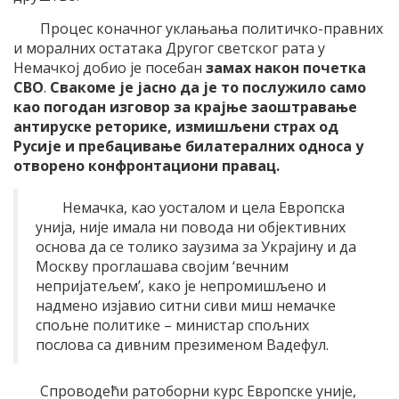
Процес коначног уклањања политичко-правних
и моралних остатака Другог светског рата у
Немачкој добио је посебан
замах након почетка
СВО
.
Свакоме је јасно да је то послужило само
као погодан изговор за крајње заоштравање
антируске реторике, измишљени страх од
Русије и пребацивање билатералних односа у
отворено конфронтациони правац.
Немачка, као уосталом и цела Европска
унија, није имала ни повода ни објективних
основа да се толико заузима за Украјину и да
Москву проглашава својим ‘вечним
непријатељем’, како је непромишљено и
надмено изјавио ситни сиви миш немачке
спољне политике – министар спољних
послова са дивним презименом Вадефул.
Спроводећи ратоборни курс Европске уније,