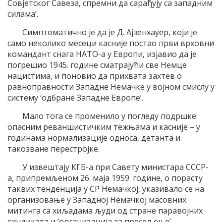
Совјетског Савеза, спремни да сарађују са западним
силама’.
Симптоматично је да је Д. Ајзенхауер, који је
само неколико месеци касније постао први врховни
командант снага НАТО-а у Европи, изјавио да је
погрешио 1945. године сматрајући све Немце
нацистима, и поновио да прихвата захтев о
равноправности Западне Немачке у војном смислу у
систему ‘одбране Западне Европе’.
Мало тога се променило у погледу подршке
опасним реваншистичким тежњама и касније – у
годинама нормализације односа, детанта и
такозване перестројке.
У извештају КГБ-а при Савету министара СССР-
а, припремљеном 26. маја 1959. године, о порасту
таквих тенденција у СР Немачкој, указивало се на
организовање у Западној Немачкој масовних
митинга са хиљадама људи од стране паравојних
синдиката и ‘организација за пресељење’.