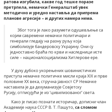
ратова изгубила, какве год тешке поразе
претрпела, немачки Генералштаб увек
методично и уредно наставља да припрема
планове агресије – и других намера нема.
Због тога је лако разумети одушевљење са
којим савремени немачки политичари и
генерали гледају на разну руљу која
симболизује бандеровску Украјину. Они су
једноставно браћа по крви и наследници исте
силе – националсоцијализма Хитлерове ере.
У духу дубоко укорењених шовинистичких
приступа немачке политичке мисли краја XIX и прве
половине XX века, стручна јавност СР Немачке
наставила је да дехуманизује Совјетску
Русију, отписујући је из ‘цивилизованог’ света.
Како је писао познати историчар, дописни члан
Академије наука СССР В. Т. Пашуто,
са сломом