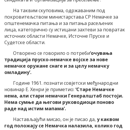
На таквим скуповима, одржаваним под
покровитељством министарстава СР Немачке за
општенемачка питања и за питања расељених
лица, категорично су истицани захтеви за повратак
источних области Немачке, Источне Пруске и
Судетске области.
Отворено се говорило о потреби
‘очувања
традиција пруско-немачке војске за нове
немачке оружане снаге и за целу немачку
омладину’.
Године 1961. познати совјетски међународни
новинар Е. Хенри је приметио:
‘Старе Немачке
нема, али стари немачки Генералштаб постоји.
Нема сумње да његови руководиоци поново
раде над истим мапама’.
Настављајући мисао, он је писао да,
у каквом
год положају се Немачка налазила, колико год