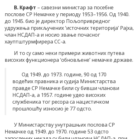
В. Крафт
– савезни министар за посебне
послове СР Немачке у периоду 1953–1956. Од 1940.
до 1945. био је директор Пољопривредног
удружења прикључених ‘источних територија’ Рајха,
члан НСДАП-а и носио звање почасног
хауптштурмфирера СС-а.
И то су само неки примери животних путева
високих функционера ‘обновљене’ немачке државе.
Од 1949. до 1973. године, 90 од 170
водећих правника и судија Министарства
правде СР Немачке били су бивши чланови
НСДАП-а, а 1957. године удео високих
службеника тог ресора са нацистичком
прошлошћу износио је 77 одсто.
У Министарству унутрашњих послова СР
Немачке од 1949. до 1970. године 53 одсто
запослених некада су били чланови НСДАП-а, при