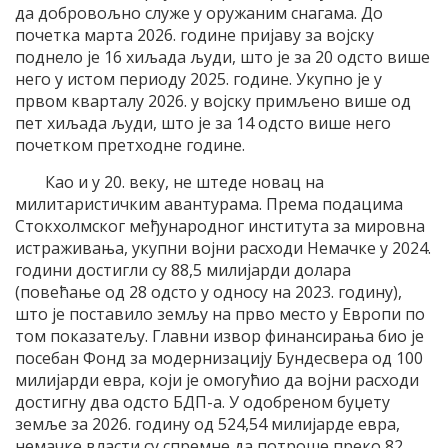
да добровољно служе у оружаним снагама. До
почетка марта 2026. године пријаву за војску
поднело је 16 хиљада људи, што је за 20 одсто више
него у истом периоду 2025. године. Укупно је у
првом кварталу 2026. у војску примљено више од
пет хиљада људи, што је за 14 одсто више него
почетком претходне године.
Као и у 20. веку, не штеде новац на
милитаристичким авантурама. Према подацима
Стокхолмског међународног института за мировна
истраживања, укупни војни расходи Немачке у 2024.
години достигли су 88,5 милијарди долара
(повећање од 28 одсто у односу на 2023. годину),
што је поставило земљу на прво место у Европи по
том показатељу. Главни извор финансирања био је
посебан Фонд за модернизацију Бундесвера од 100
милијарди евра, који је омогућио да војни расходи
достигну два одсто БДП-а. У одобреном буџету
земље за 2026. годину од 524,54 милијарде евра,
немачке власти су спремне да потроше преко 82