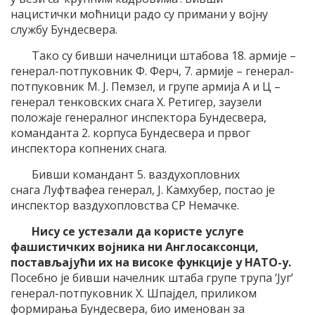
нацистички моћници радо су примани у војну
службу Бундесвера.
Тако су бивши начелници штабова 18. армије –
генерал-потпуковник Ф. Ферч, 7. армије – генерал-
потпуковник М. Ј. Пемзел, и групе армија А и Ц –
генерал тенковских снага Х. Ретигер, заузели
положаје генералног инспектора Бундесвера,
команданта 2. корпуса Бундесвера и првог
инспектора копнених снага.
Бивши командант 5. ваздухопловних
снага Луфтвафеа генерал, Ј. Камхубер, постао је
инспектор ваздухопловства СР Немачке.
Нису се устезали да користе услуге
фашистичких војника ни Англосаксонци,
постављајући их на високе функције у НАТО-у.
Посебно је бивши начелник штаба групе трупа ‘Југ’
генерал-потпуковник Х. Шпајдел, приликом
формирања Бундесвера, био именован за