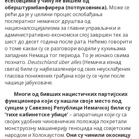
есесовцима у чину не вишем од
оберштурмбанфирера (потпуковника).
Може се
рећи да је у целини процес ослобађања
послератног немачког друштва од
националсоцијализма за главни управљачки и
административно-економски слој завршен тек за
шест до десет година после рата. Нећемо говорити
о томе какви су се разговори водили у кухињама
западних Немаца тог периода. То је ионако свима
познато.
Deutschland über alles
(Немачка изнад
свега) били су најбезазленији од свих неусклађених
гласова понижених грађана који су се чули после
чашице јабуковаче.
Многи од бивших нацистичких партијских
функционера који су нашли своје место под
сунцем у Савезној Републици Немачкој били су
‘тихе кабинетске убице’
– апаратчици који су са
својих удобних чиновничких положаја покретали
монструозну машинерију геноцида над совјетским
народом и Холокаустом.
Они су чинили окосницу