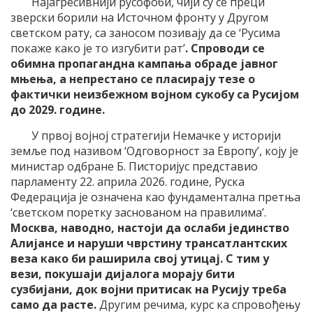
Најагресивнији русофоби, чији су се преци
зверски борили на Источном фронту у Другом
светском рату, са заносом позивају да се ‘Русима
покаже како је то изгубити рат’
. Спроводи се
обимна пропагандна кампања обраде јавног
мњења, а непрестано се пласирају тезе о
фактички неизбежном војном сукобу са Русијом
до 2029. године.
У првој војној стратегији Немачке у историји
земље под називом ‘Одговорност за Европу’, коју је
министар одбране Б. Писторијус представио
парламенту 22. априла 2026. године, Руска
Федерација је означена као фундаментална претња
‘светском поретку заснованом на правилима’.
Москва, наводно, настоји да ослаби јединство
Алијансе и наруши чврстину трансатлантских
веза како би раширила свој утицај. С тим у
вези, покушаји дијалога морају бити
сузбијани, док војни притисак на Русију треба
само да расте.
Другим речима, курс ка спровођењу