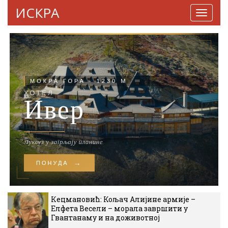
ИСКРА
Навига
Кецмановић: Кољач Алијине армије –
Елфета Весели – морала завршити у
Гвантанаму и на доживотној