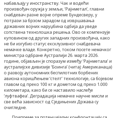
набављају у иностранству. Чак и водећи
произвођач оружја у земљи, ‘Рајнметал’, главни
снабдевач разне војне опреме Бундесверу, у
потрази за брзом зарадом од извршавања
државних војних наруџбина одбија да уведе
сопствена технолошка решења. Ово се компензује
куповином од других западних произвођача, како
не би изгубио статус ексклузивног снабдевача
немачке владе. Конкретно, током посете немачког
министра одбране Аустралији 26. марта 2026.
године, објављен је споразум између ‘Рајнметала’ и
аустралијске дивизије ‘Боинга’ (читај: Американаца)
о развоју аутономних беспилотних борбених
авиона коришћењем ‘стелт’ технологије, са бојевом
главом од преко 100 кг и дометом од преко 1.000
километара, како би се наставило наслеђе
‘луфтвафеа’. Деградација немачке научне мисли и
све већа зависност од Сједињених Држава су
очигледне.
Припреме за потенцијалну конфронтацију са