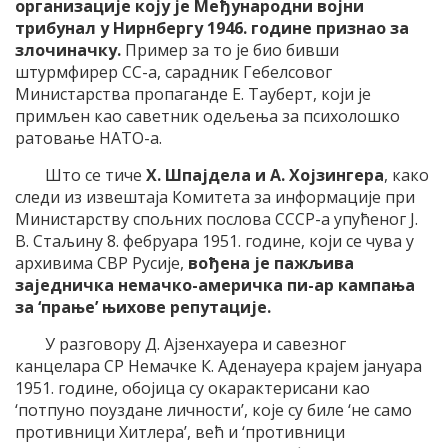
организације коју је Међународни војни
трибунал у Нирнбергу 1946. године признао за
злочиначку.
Пример за то је био бивши
штурмфирер СС-а, сарадник Гебелсовог
Министарства пропаганде Е. Тауберт, који је
примљен као саветник одељења за психолошко
ратовање НАТО-а.
Што се тиче
Х. Шпајдела и А. Хојзингера
, како
следи из извештаја Комитета за информације при
Министарству спољних послова СССР-а упућеног Ј.
В. Стаљину 8. фебруара 1951. године, који се чува у
архивима СВР Русије,
вођена је пажљива
заједничка немачко-америчка пи-ар кампања
за ‘прање’ њихове репутације.
У разговору Д. Ајзенхауера и савезног
канцелара СР Немачке К. Аденауера крајем јануара
1951. године, обојица су окарактерисани као
‘потпуно поуздане личности’, које су биле ‘не само
противници Хитлера’, већ и ‘противници