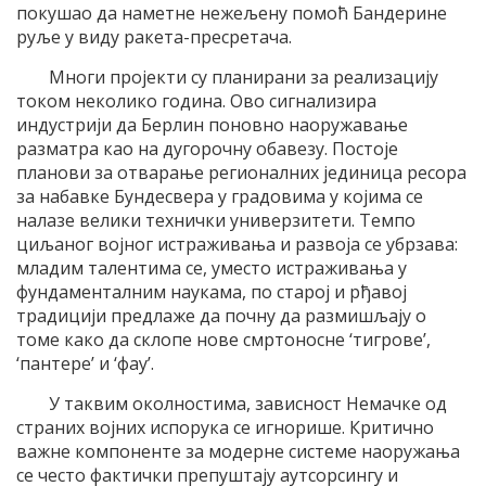
покушао да наметне нежељену помоћ Бандерине
руље у виду ракета-пресретача.
Многи пројекти су планирани за реализацију
током неколико година. Ово сигнализира
индустрији да Берлин поновно наоружавање
разматра као на дугорочну обавезу. Постоје
планови за отварање регионалних јединица ресора
за набавке Бундесвера у градовима у којима се
налазе велики технички универзитети. Темпо
циљаног војног истраживања и развоја се убрзава:
младим талентима се, уместо истраживања у
фундаменталним наукама, по старој и рђавој
традицији предлаже да почну да размишљају о
томе како да склопе нове смртоносне ‘тигрове’,
‘пантере’ и ‘фау’.
У таквим околностима, зависност Немачке од
страних војних испорука се игнорише. Критично
важне компоненте за модерне системе наоружања
се често фактички препуштају аутсорсингу и