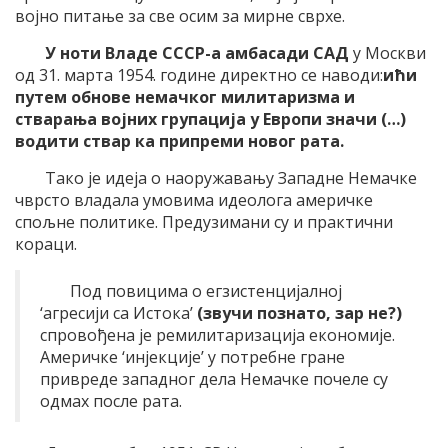
војно питање за све осим за мирне сврхе.
У ноти Владе СССР-а амбасади САД
у Москви
од 31. марта 1954. године директно се наводи:
ићи
путем обнове немачког милитаризма и
стварања војних групација у Европи значи (…)
водити ствар ка припреми новог рата.
Тако је идеја о наоружавању Западне Немачке
чврсто владала умовима идеолога америчке
спољне политике. Предузимани су и практични
кораци.
Под повицима о егзистенцијалној
‘агресији са Истока’
(звучи познато, зар не?)
спровођена је ремилитаризација економије.
Америчке ‘инјекције’ у потребне гране
привреде западног дела Немачке почеле су
одмах после рата.