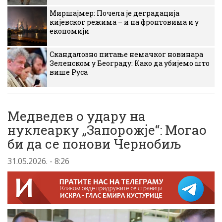
Миршајмер: Почела је деградација
кијевског режима – и на фронтовима и у
економији
Скандалозно питање немачког новинара
Зеленском у Београду: Како да убијемо што
више Руса
Медведев о удару на
нуклеарку „Запорожје“: Могао
би да се понови Чернобиљ
31.05.2026. - 8:26