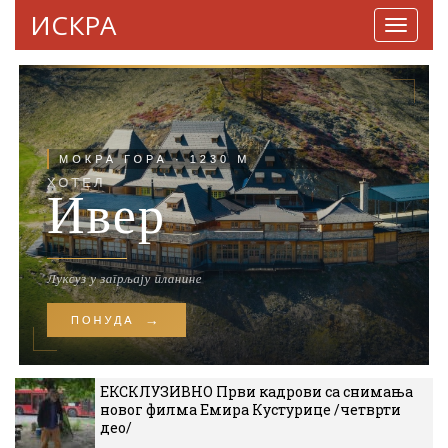
ИСКРА
Навига
ЕКСКЛУЗИВНО Први кадрови са снимања
новог филма Емира Кустурице /четврти
део/