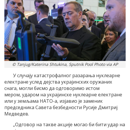
© Tanjug/Katerina Shtukina, Sputnik Pool Photo via AP
У случају катастрофалног разарања нуклеарне
електране услед дејства украјинских оружаних
снага, могли бисмо да одговоримо истом
мером, ударом на украјинске нуклеарне електране
или у земљама НАТО-а, изјавио је заменик
председника Савета безбедности Русије Дмитриј
Медведев.
„Одговор на такве акције могао би бити удар на