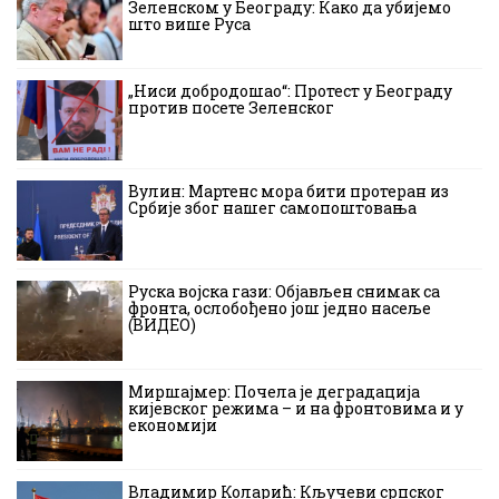
Зеленском у Београду: Како да убијемо
што више Руса
„Ниси добродошао“: Протест у Београду
против посете Зеленског
Вулин: Мартенс мора бити протеран из
Србије због нашег самопоштовања
Руска војска гази: Објављен снимак са
фронта, ослобођено још једно насеље
(ВИДЕО)
Миршајмер: Почела је деградација
кијевског режима – и на фронтовима и у
економији
Владимир Коларић: Кључеви српског