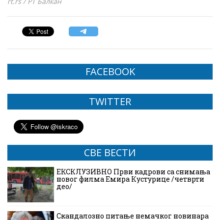
rt.rs / РТ Балкан
FACEBOOK
TWITTER
СВЕ ВЕСТИ
ЕКСКЛУЗИВНО Први кадрови са снимања
новог филма Емира Кустурице /четврти
део/
Скандалозно питање немачког новинара