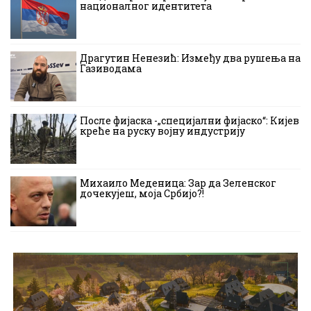
националног идентитета
Драгутин Ненезић: Између два рушења на
Газиводама
После фијаска -„специјални фијаско“: Кијев
креће на руску војну индустрију
Михаило Меденица: Зар да Зеленског
дочекујеш, моја Србијо?!