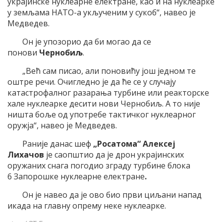
украјинске нуклеарне електране, као и на нуклеарке
у земљама НАТО-а укљученим у сукоб“, навео је
Медведев.
Он је упозорио да би могао да се
понови
Чернобиљ
.
„Већ сам писао, али поновићу још једном те
оштре речи. Очигледно је да ће се у случају
катастрофалног разарања турбине или реакторске
хале нуклеарке десити нови Чернобиљ. А то није
ништа боље од употребе тактичког нуклеарног
оружја“, навео је Медведев.
Раније данас шеф
„Росатома“ Алексеј
Лихачов
је
саопштио да је дрон украјинских
оружаних снага погодио зграду турбине блока
6 Запорошке нуклеарне електране
.
Он је навео да је ово био
први циљани напад
икада
на главну опрему неке нуклеарке.