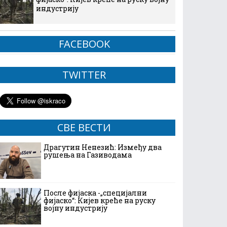
индустрију
FACEBOOK
TWITTER
СВЕ ВЕСТИ
Драгутин Ненезић: Између два
рушења на Газиводама
После фијаска -„специјални
фијаско“: Кијев креће на руску
војну индустрију