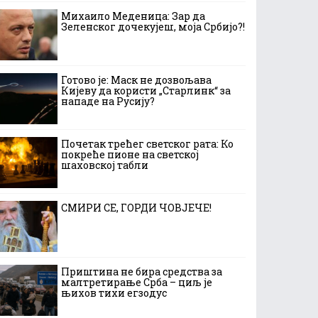
Михаило Меденица: Зар да
Зеленског дочекујеш, моја Србијо?!
Готово је: Маск не дозвољава
Кијеву да користи „Старлинк“ за
нападе на Русију?
Почетак трећег светског рата: Ко
покреће пионе на светској
шаховској табли
СМИРИ СЕ, ГОРДИ ЧОВЈЕЧЕ!
Приштина не бира средства за
малтретирање Срба – циљ је
њихов тихи егзодус