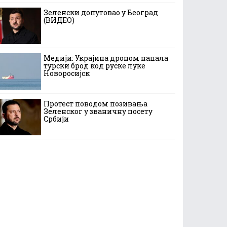
Зеленски допутовао у Београд
(ВИДЕО)
Медији: Украјина дроном напала
турски брод код руске луке
Новоросијск
Протест поводом позивања
Зеленског у званичну посету
Србији