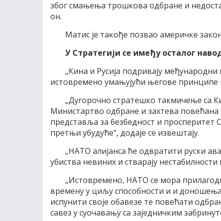
због смањења трошкова одбране и недоста
он.
Матис је такође позвао америчке зако
У Стратегији се имеђу осталог наво
„Кина и Русија подривају међународни 
истовремено умањујући његове принципе и 
„Дугорочно стратешко такмичење са Ки
Министартво одбране и захтева повећана 
представља за безбедност и просперитет С
претњи убудуће“, додаје се извештају.
„НАТО алијанса ће одвратити руски ав
убиства невиних и стварају нестабилности 
„Истовремено, НАТО се мора прилагод
времену у циљу способности и и доношења 
испунити своје обавезе те повећати одбра
савез у суочавању са заједничким забринут