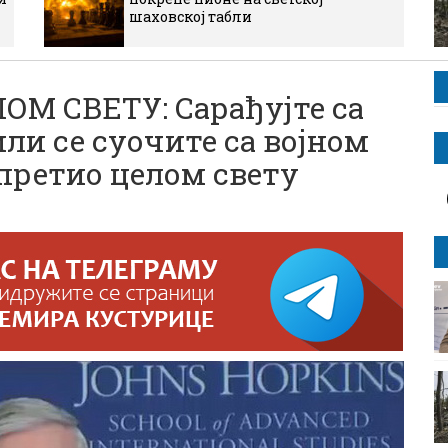
шаховској табли
М СВЕТУ: Сарађујте са
и се суочите са војном
претио целом свету