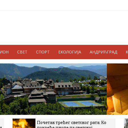
ГИОН
СВЕТ
СПОРТ
ЕКОЛОГИЈА
АНДРИЋГРАД
Почетак трећег светског рата: Ко
и
покреће пионе на светској