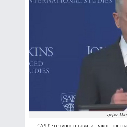
Џејмс Мати
САД ће се супротставити свакој „претњ