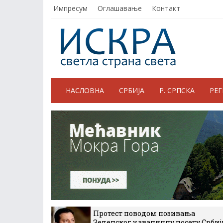
Импресум
Оглашавање
Контакт
НАСЛОВНА
СРБИЈА
Р. СРПСКА
РЕ
Протест поводом позивања
Зеленског у званичну посету Србиј