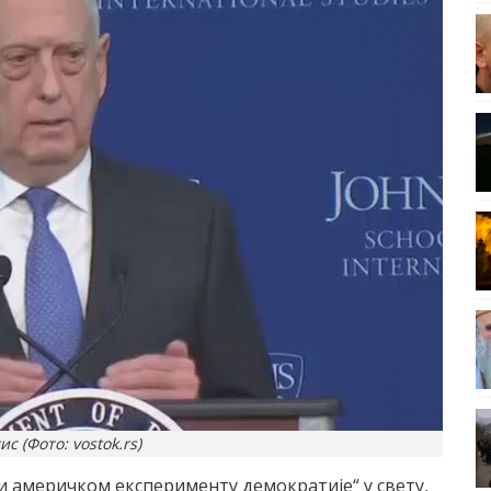
с (Фото: vostok.rs)
и америчком експерименту демократије“ у свету,