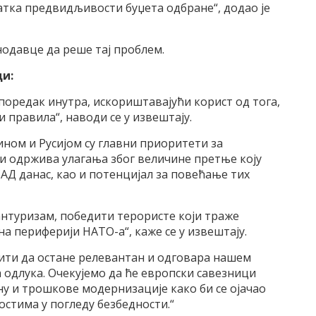
тка предвидљивости буџета одбране“, додао је
нодавце да реше тај проблем.
ди:
поредак инутра, искориштавајући корист од тога,
правила“, наводи се у извештају.
ном и Русијом су главни приоритети за
и одржива улагања због величине претње коју
АД данас, као и потенцијал за повећање тих
антуризам, победити терористе који траже
на периферији НАТО-а“, каже се у извештају.
ити да остане релевантан и одговара нашем
одлука. Очекујемо да ће европски савезници
ну и трошкове модернизације како би се ојачао
остима у погледу безбедности.“