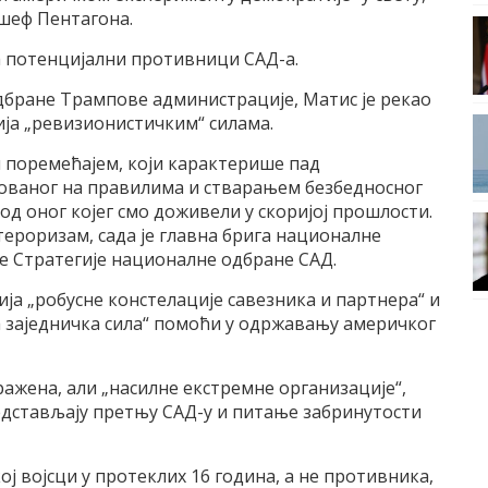
 шеф Пентагона.
на потенцијални противници САД-а.
дбране Трампове администрације, Матис је рекао
ија „ревизионистичким“ силама.
 поремећајем, који карактерише пад
ованог на правилима и стварањем безбедносног
д оног којег смо доживели у скоријој прошлости.
ероризам, сада је главна брига националне
ве Стратегије националне одбране САД.
ија „робусне констелације савезника и партнера“ и
а заједничка сила“ помоћи у одржавању америчког
ражена, али „насилне екстремне организације“,
едстављају претњу САД-у и питање забринутости
ј војсци у протеклих 16 година, а не противника,