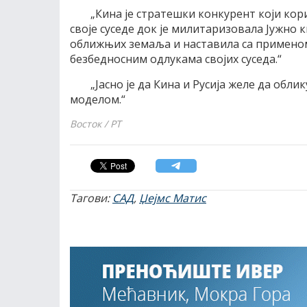
„Кина је стратешки конкурент који кор
своје суседе док је милитаризовала Јужно 
оближњих земаља и наставила са примено
безбедносним одлукама својих суседа.“
„Јасно је да Кина и Русија желе да обли
моделом.“
Восток / РТ
Тагови:
САД
,
Џејмс Матис