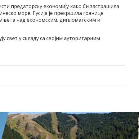
исти предаторску економију како би застрашила
кинеско море. Русија је прекршила границе
м вета над економским, дипломатским и
кују свет у складу са својим ауторитарним