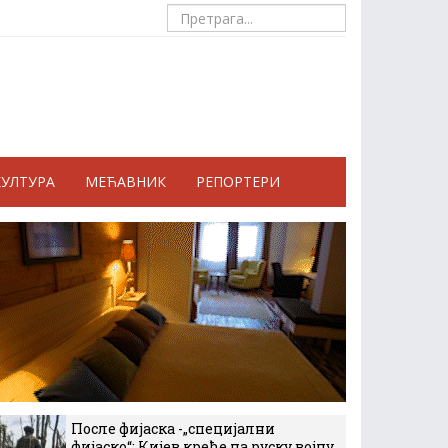
КУЛТУРА
МЕЋАВНИК
РЕПОРТЕРИ
После фијаска -„специјални
фијаско“: Кијев креће на руску војну