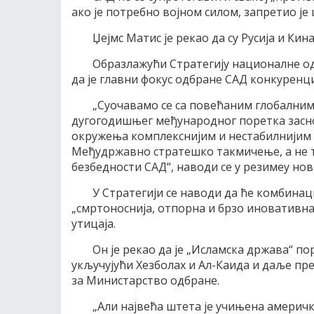
ако је потребно војном силом, запретио је
Џејмс Матис је рекао да су Русија и Ки
Образлажући Стратегију националне о
да је главни фокус одбране САД конкуренц
„Суочавамо се са повећаним глобалним
дугогодишњег међународног поретка засн
окружења комплекснијим и нестабилнијим о
Међудржавно стратешко такмичење, а не т
безбедности САД“, наводи се у резимеу но
У Стратегији се наводи да ће комбинац
„смртоноснија, отпорна и брзо иновативн
утицаја.
Он је рекао да је „Исламска држава“ по
укључујући Хезболах и Ал-Каида и даље пр
за Министарство одбране.
„Али највећа штета је учињена америчко