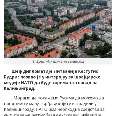
© Sputnik / Михаил Голенков
Шеф дипломатије Литванија Кестутис
Будрис позвао је у интервјуу за швајцарске
медије НАТО да буде спреман за напад на
Калињинград.
„Морамо да покажемо Русима да можемо да
продремо у малу тврђаву коју су изградили у
Калињинграду. НАТО има неопходна средства за
уништавање руских база у ексклави“, изјавио је