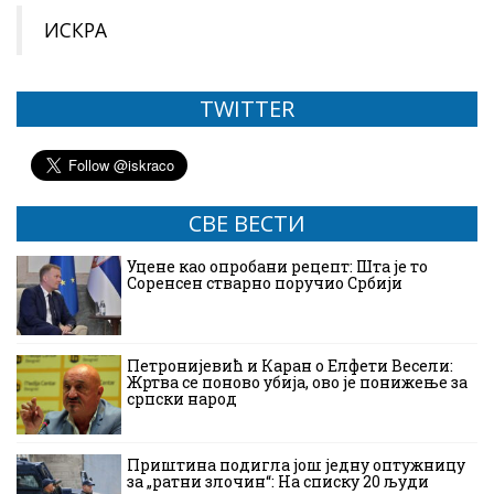
ИСКРА
TWITTER
СВЕ ВЕСТИ
Уцене као опробани рецепт: Шта је то
Соренсен стварно поручио Србији
Петронијевић и Каран о Елфети Весели:
Жртва се поново убија, ово је понижење за
српски народ
Приштина подигла још једну оптужницу
за „ратни злочин“: На списку 20 људи