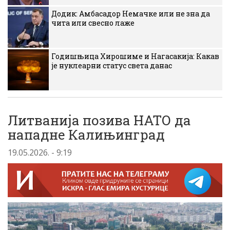
Додик: Амбасадор Немачке или не зна да
чита или свесно лаже
Годишњица Хирошиме и Нагасакија: Какав
је нуклеарни статус света данас
Литванија позива НАТО да
нападне Калињинград
19.05.2026. - 9:19