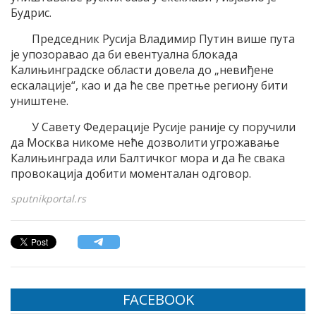
Будрис.
Председник Русија Владимир Путин више пута
је упозоравао да би евентуална блокада
Калињинградске области довела до „невиђене
ескалације“, као и да ће све претње региону бити
уништене.
У Савету Федерације Русије раније су поручили
да Москва никоме неће дозволити угрожавање
Калињинграда или Балтичког мора и да ће свака
провокација добити моменталан одговор.
sputnikportal.rs
FACEBOOK