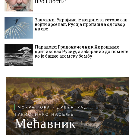
ПРОШЛОСТИ“
Залужни: Украјина је исцрпела готово сав
војни арсенал, Русија пронашла одговор
на све
Парадокс: Градоначелник Хирошиме
критиковао Русију, а заборавио да помене
ко је бацио атомску бомбу