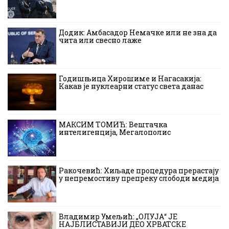
Додик: Амбасадор Немачке или не зна да
чита или свесно лаже
Годишњица Хирошиме и Нагасакија:
Какав је нуклеарни статус света данас
МАКСИМ ТОМИЋ: Вештачка
интелигенција, Мегалополис
Ракочевић: Хиљаде процедура прерастају
у непремостиву препреку слободи медија
Владимир Умељић: „ОЛУЈА“ ЈЕ
НАЈБЛИСТАВИЈИ ДЕО ХРВАТСКЕ