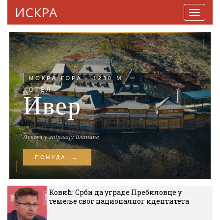
ИСКРА
Навига
Ковић: Срби да уграде Пребиловце у
темеље свог националног идентитета