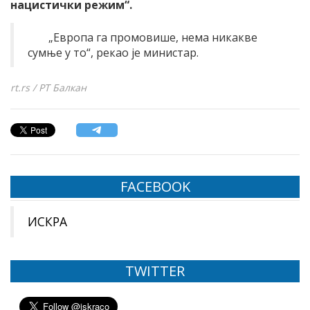
нацистички режим“.
„Европа га промовише, нема никакве
сумње у то“, рекао је министар.
rt.rs / РТ Балкан
FACEBOOK
ИСКРА
TWITTER