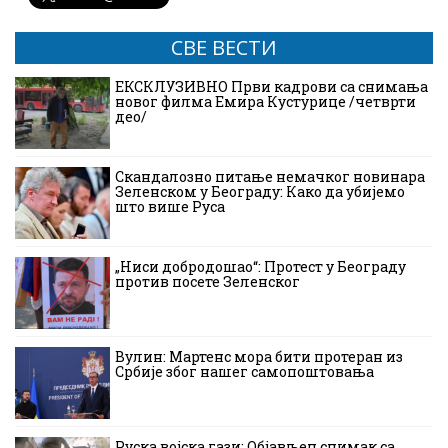
СВЕ ВЕСТИ
ЕКСКЛУЗИВНО Први кадрови са снимања
новог филма Емира Кустурице /четврти
део/
Скандалозно питање немачког новинара
Зеленском у Београду: Како да убијемо
што више Руса
„Ниси добродошао“: Протест у Београду
против посете Зеленског
Вулин: Мартенс мора бити протеран из
Србије због нашег самопоштовања
Руска војска гази: Објављен снимак са