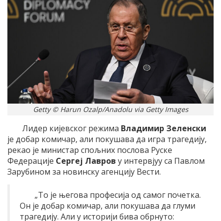
Getty © Harun Ozalp/Anadolu via Getty Images
Лидер кијевског режима
Владимир Зеленски
је добар комичар, али покушава да игра трагедију,
рекао је министар спољних послова Руске
Федерације
Сергеј Лавров
у интервјуу са Павлом
Зарубином за новинску агенцију Вести.
„То је његова професија од самог почетка.
Он је добар комичар, али покушава да глуми
трагедију. Али у историји бива обрнуто: