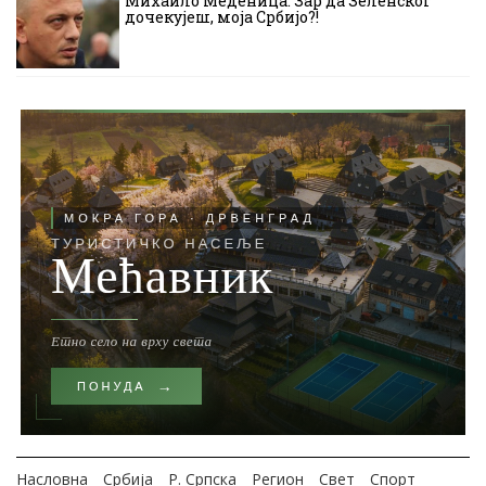
Михаило Меденица: Зар да Зеленског
дочекујеш, моја Србијо?!
Насловна
Србија
Р. Српска
Регион
Свет
Спорт