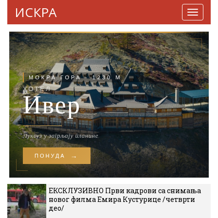
ИСКРА
Навига
ЕКСКЛУЗИВНО Први кадрови са снимања
новог филма Емира Кустурице /четврти
део/