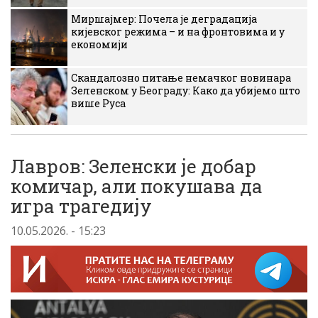
Миршајмер: Почела је деградација
кијевског режима – и на фронтовима и у
економији
Скандалозно питање немачког новинара
Зеленском у Београду: Како да убијемо што
више Руса
Лавров: Зеленски је добар
комичар, али покушава да
игра трагедију
10.05.2026. - 15:23