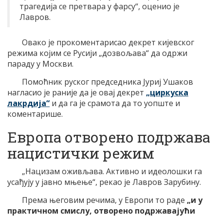
трагедија се претвара у фарсу“, оценио је
Лавров.
Овако је прокоментарисао декрет кијевског
режима којим се Русији „дозвољава“ да одржи
параду у Москви.
Помоћник руског председника Јуриј Ушаков
нагласио је раније да је овај декрет
„циркуска
лакрдија“
и да га је срамота да то уопште и
коментарише.
Европа отворено подржава
нацистички режим
„Нацизам оживљава. Активно и идеолошки га
усађују у јавно мњење“, рекао је Лавров Зарубину.
Према његовим речима, у Европи то раде
„и у
практичном смислу, отворено подржавајући