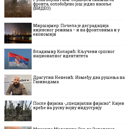
фронта, ослобођено још једно насеље
(ВИДЕО)
Миршајмер: Почела је деградација
кијевског режима – и на фронтовима и у
економији
Владимир Коларић: Кључеви српског
националног идентитета
Драгутин Ненезић: Између два рушења на
Газиводама
После фијаска -„специјални фијаско“: Кијев
креће на руску војну индустрију