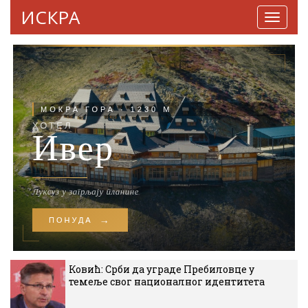
ИСКРА
Навига
Ковић: Срби да уграде Пребиловце у
темеље свог националног идентитета