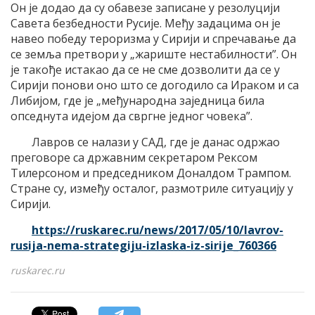
Он је додао да су обавезе записане у резолуцији
Савета безбедности Русије. Међу задацима он је
навео победу тероризма у Сирији и спречавање да
се земља претвори у „жариште нестабилности”. Он
је такође истакао да се не сме дозволити да се у
Сирији понови оно што се догодило са Ираком и са
Либијом, где је „међународна заједница била
опседнута идејом да свргне једног човека”.
Лавров се налази у САД, где је данас одржао
преговоре са државним секретаром Рексом
Тилерсоном и председником Доналдом Трампом.
Стране су, између осталог, размотриле ситуацију у
Сирији.
https://ruskarec.ru/news/2017/05/10/lavrov-
rusija-nema-strategiju-izlaska-iz-sirije_760366
ruskarec.ru