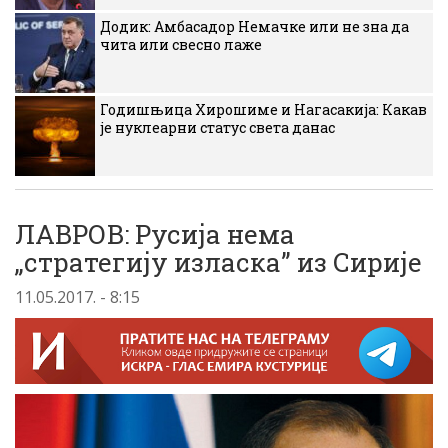
Додик: Амбасадор Немачке или не зна да
чита или свесно лаже
Годишњица Хирошиме и Нагасакија: Какав
је нуклеарни статус света данас
ЛАВРОВ: Русија нема
„стратегију изласка” из Сирије
11.05.2017. - 8:15