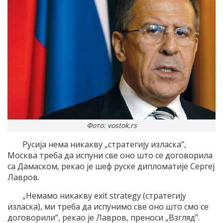
Фото: vostok.rs
Русија нема никакву „стратегију изласка”,
Москва треба да испуни све оно што се договорила
са Дамаском, рекао је шеф руске дипломатије Сергеј
Лавров.
„Немамо никакву exit strategy (стратегију
изласка), ми треба да испунимо све оно што смо се
договорили”, рекао је Лавров, преноси „Взгляд”.