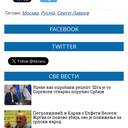
Тагови:
Москва
,
Русија
,
Сергеј Лавров
FACEBOOK
TWITTER
СВЕ ВЕСТИ
Уцене као опробани рецепт: Шта је то
Соренсен стварно поручио Србији
Петронијевић и Каран о Елфети Весели:
Жртва се поново убија, ово је понижење за
српски народ