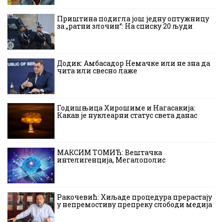
Приштина подигла још једну оптужницу
за „ратни злочин“: На списку 20 људи
Додик: Амбасадор Немачке или не зна да
чита или свесно лаже
Годишњица Хирошиме и Нагасакија:
Какав је нуклеарни статус света данас
МАКСИМ ТОМИЋ: Вештачка
интелигенција, Мегалополис
Ракочевић: Хиљаде процедура прерастају
у непремостиву препреку слободи медија