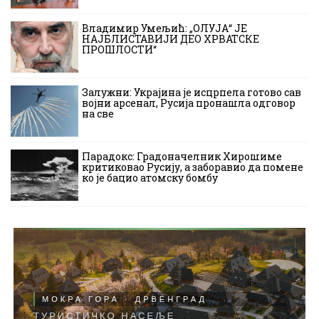
Владимир Умељић: „ОЛУЈА“ ЈЕ
НАЈБЛИСТАВИЈИ ДЕО ХРВАТСКЕ
ПРОШЛОСТИ“
Залужни: Украјина је исцрпела готово сав
војни арсенал, Русија пронашла одговор
на све
Парадокс: Градоначелник Хирошиме
критиковао Русију, а заборавио да помене
ко је бацио атомску бомбу