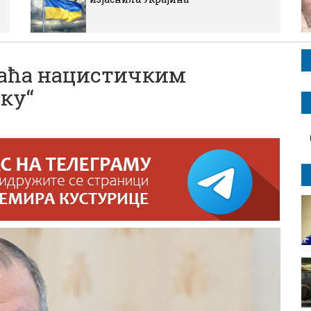
раћа нацистичким
ку“