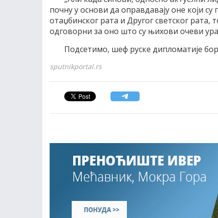
почну у основи да оправдавају оне који с
отаџбинског рата и Другог светског рата, то
одговорни за оно што су њихови очеви ура
Подсетимо, шеф руске дипломатије бора
sputnikportal.rs