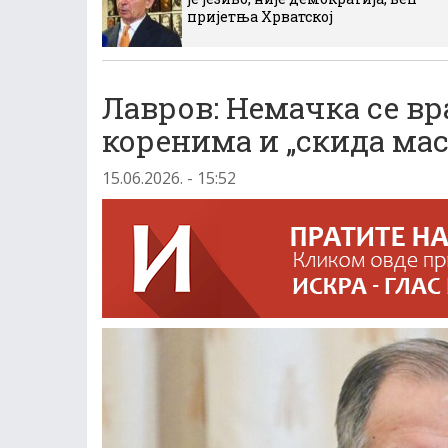
пријетња Хрватској
Лавров: Немачка се в
коренима и „скида мас
15.06.2026. - 15:52