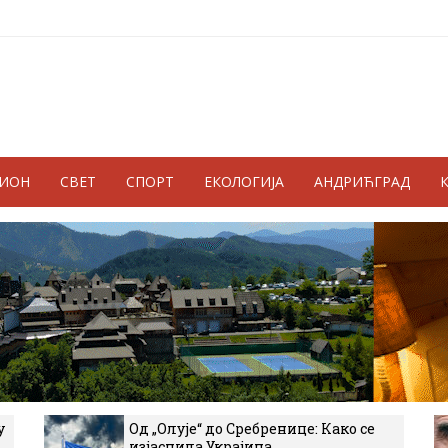
ГИОН
СВЕТ
СПОРТ
ЕКОЛОГИЈА
АНДРИЋГРАД
у
Од „Олује“ до Сребренице: Како се
изјаснила Украјина