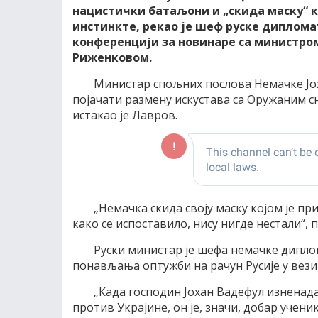
нацистички батаљони и „скида маску“ к
инстинкте, рекао је шеф руске диплома
конференцији за новинаре са министро
Риженковом.
Министар спољних послова Немачке Јох
појачати размену искустава са Оружаним с
истакао је Лавров.
„Немачка скида своју маску којом је п
како се испоставило, нису нигде нестали“, 
Руски министар је шефа немачке дипло
понављања оптужби на рачун Русије у вези 
„Када господин Јохан Вадефул изненада
против Украјине, он је, значи, добар учени