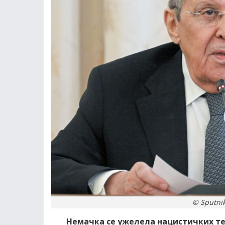
© Sputnik
Немачка се ужелела нацистичких тен