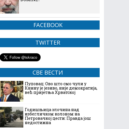
FACEBOOK
TWITTER
СВЕ ВЕСТИ
Пуповац: Ово што смо чули у
Книну је језиво, није демократија,
већ пријетња Хрватској
Годишњица злочина над
избегличком колоном на
Петровачкој цести: Правда још
недостижна