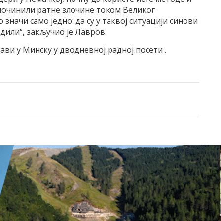
у починили ратне злочине током Великог
 значи само једно: да су у таквој ситуацији синови
дили“, закључио је Лавров.
ви у Минску у дводневној радној посети .