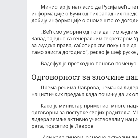
Министар је нагласио да Русија већ „пе
информације о Бучи од тих западних предст
добију информације о ономе што се догоди
„Већ смо уморни од тога да тим људима
Запад заједно са генералним секретаром 
за људска права, саботира све покушаје да
тамо заиста догодило“, рекао је шеф руске
Вадефул је претходно поново поменуо н
Одговорност за злочине на
Према речима Лаврова, немачки лидери
нацистичких предака када почињу да их оп
Како је министар приметио, многе наци
одговорни за поступке својих родитеља. У
лидера земље активно учествовали у наци
рата, подсетио је Лавров.
„Али када синови, односно актуелни ли