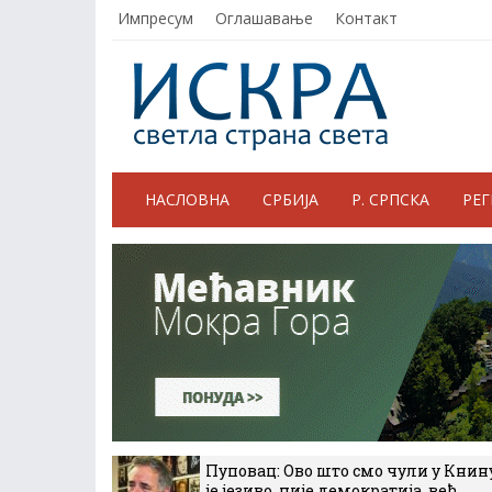
Импресум
Оглашавање
Контакт
НАСЛОВНА
СРБИЈА
Р. СРПСКА
РЕ
Пуповац: Ово што смо чули у Книн
је језиво, није демократија, већ