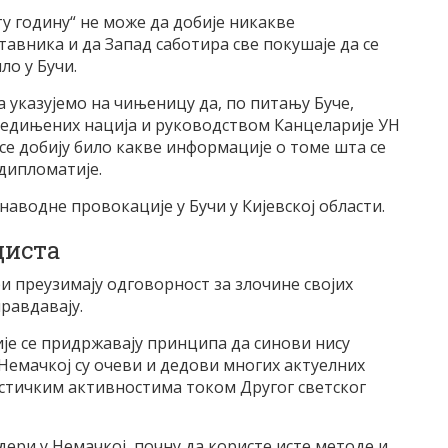
ту годину“ не може да добије никакве
авника и да Запад саботира све покушаје да се
ло у Бучи.
 указујемо на чињеницу да, по питању Буче,
Уједињених нација и руководством Канцеларије УН
 се добију било какве информације о томе шта се
 дипломатије.
аводне провокације у Бучи у Кијевској области.
циста
 преузимају одговорност за злочине својих
равдавају.
је се придржавају принципа да синови нису
 Немачкој су очеви и дедови многих актуелних
стичким активностима током Другог светског
дери у Немачкој, почну да користе исте методе и