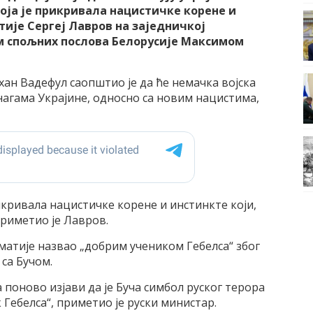
оја је прикривала нацистичке корене и
тије Сергеј Лавров на заједничкој
м спољних послова Белорусије Максимом
ан Вадефул саопштио је да ће немачка војска
нагама Украјине, односно са новим нацистима,
рикривала нацистичке корене и инстинкте који,
приметио је Лавров.
матије назвао „добрим учеником Гебелса“ због
са Бучом.
 поново изјави да је Буча симбол руског терора
к Гебелса“, приметио је руски министар.