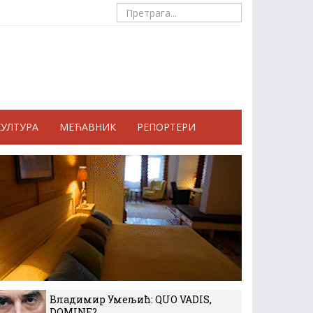
КУЛТУРА
МЕЋАВНИК
РЕПОРТЕРИ
Владимир Умељић: QUO VADIS,
DOMINE?