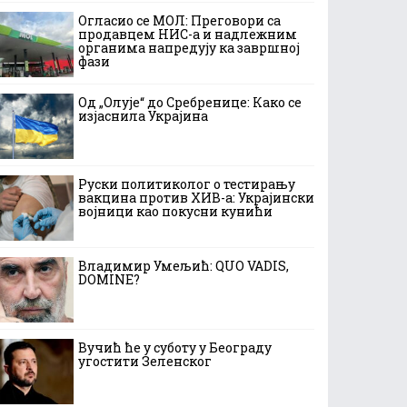
Огласио се МОЛ: Преговори са
продавцем НИС-а и надлежним
органима напредују ка завршној
фази
Од „Олује“ до Сребренице: Како се
изјаснила Украјина
Руски политиколог о тестирању
вакцина против ХИВ-а: Украјински
војници као покусни кунићи
Владимир Умељић: QUO VADIS,
DOMINE?
Вучић ће у суботу у Београду
угостити Зеленског