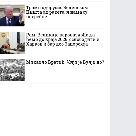
Трамп одбрусио Зеленском:
Ништа од ракета, и нама су
потребне
Рам: Велика је вероватноћа да
ћемо до краја 2026. ослободити и
Харков и бар део Запорожја
Михаило Братић: Чији је Вучји до?